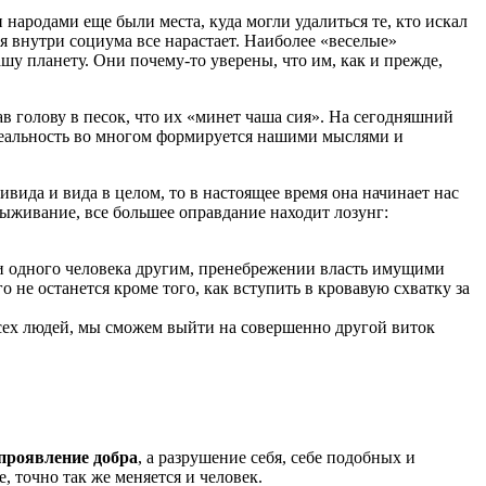
ародами еще были места, куда могли удалиться те, кто искал
я внутри социума все нарастает. Наиболее «веселые»
шу планету. Они почему-то уверены, что им, как и прежде,
в голову в песок, что их «минет чаша сия». На сегодняшний
 реальность во многом формируется нашими мыслями и
ида и вида в целом, то в настоящее время она начинает нас
выживание, все большее оправдание находит лозунг:
и одного человека другим, пренебрежении власть имущими
не останется кроме того, как вступить в кровавую схватку за
всех людей, мы сможем выйти на совершенно другой виток
проявление добра
, а разрушение себя, себе подобных и
 точно так же меняется и человек.