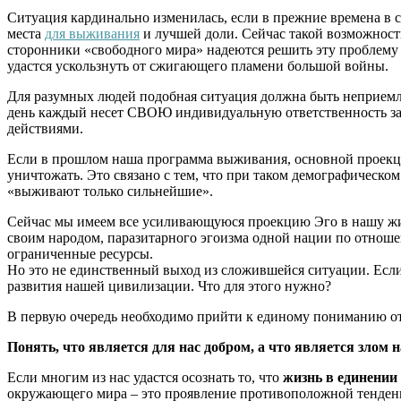
Ситуация кардинально изменилась, если в прежние времена в 
места
для выживания
и лучшей доли. Сейчас такой возможности
сторонники «свободного мира» надеются решить эту проблему ч
удастся ускользнуть от сжигающего пламени большой войны.
Для разумных людей подобная ситуация должна быть неприемлем
день каждый несет СВОЮ индивидуальную ответственность за 
действиями.
Если в прошлом наша программа выживания, основной проекцие
уничтожать. Это связано с тем, что при таком демографическом
«выживают только сильнейшие».
Сейчас мы имеем все усиливающуюся проекцию Эго в нашу жиз
своим народом, паразитарного эгоизма одной нации по отноше
ограниченные ресурсы.
Но это не единственный выход из сложившейся ситуации. Если
развития нашей цивилизации. Что для этого нужно?
В первую очередь необходимо прийти к единому пониманию от
Понять, что является для нас добром, а что является злом 
Если многим из нас удастся осознать то, что
жизнь в единении
окружающего мира – это проявление противоположной тенденци