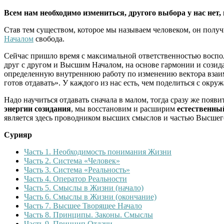
Всем нам необходимо измениться, другого выбора у нас нет,
Став тем существом, которое мы называем человеком, он получ
Началом
свобода.
Сейчас пришло время с максимальной ответственностью воспо
друг с другом и Высшим Началом, на основе гармонии и созида
определенную внутреннюю работу по изменению вектора вза
готов отдавать». У каждого из нас есть, чем поделиться с ок
Надо научиться отдавать сначала в малом, тогда сразу же появ
энергии созидания
, мы восстановим и расширим
естественны
является здесь проводником высших смыслов и частью Высшег
Сурияр
Часть 1. Необходимость понимания Жизни
Часть 2. Система «Человек»
Часть 3. Система «Реальность»
Часть 4. Оператор Реальности
Часть 5. Смыслы в Жизни (начало)
Часть 6. Смыслы в Жизни (окончание)
Часть 7. Высшее Творящее Начало
Часть 8. Принципы. Законы. Смыслы
Часть 9. Принцип Отдачи