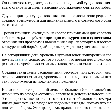
Он появится тогда, когда основной парадигмой существования
всего становится сила, а высшим достижением считается побед
Другой принцип существования, пока еще достаточно редко в
создают возможности для индивидуального и совместного сози
тягот жизни.
Третий принцип, очевидно, наиболее приемлемый для человека
той только разницей, что
принцип конкурентного существова
ограничения программы выживания вида, переходит в плоскость
конкурентной борьбе крайне редко доходят до уничтожения соп
На сегодняшний день уровень внутривидовой конкуренции сре
других
статьях
, дошло до того уровня, что ареала для спокойно
(в плане потребления) странами таков, что они стали по отно
Создана такая схема распределения ресурсов, при которой «не
чего во многих странах, уровень жизни находится на самой ни
так продолжается из поколения в поколение.
К счастью, на сегодняшний день все больше и больше людей п
чтобы это из разряда «утопий» перешло в действительность, н
Это в перспективе позволить отказаться от «большого эго», «
лицах даже тех, кто разделяет подобные взгляды, потому что 
длительный срок. Это правда, как правда и то, что никогда еще