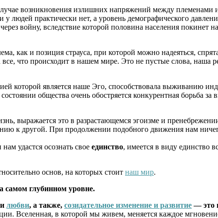
случае возникновения излишних напряжений между племенами и н
 у людей практически нет, а уровень демографического давлени
ерез войну, вследствие которой половина населения покинет на
а, как и позиция страуса, при которой можно надеяться, спрята
все, что происходит в нашем мире. Это не пустые слова, наша
й которой является наше Эго, способствовала выживанию индив
 состоянии общества очень обостряется конкурентная борьба за 
нь, выражается это в разрастающемся эгоизме и пренебрежени
нию к другой. При продолжении подобного движения нам ничего 
 нам удастся осознать свое
единство
, имеется в виду единство 
носительно основ, на которых стоит
наш мир
.
на самом глубинном уровне.
 и
любви
, а также,
созидательное изменение и развитие
— это 
и. Вселенная, в которой мы живем, меняется каждое мгновение,