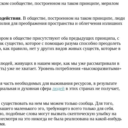
еском сообществе, построенном на таком принципе, мерилом
одействия
. В обществе, построенном на таком принципе, люди
силия для преображения пространства и облегчения излишних
тором в обществе присутствуют оба предыдущих принципа, с
как существо, которое с помощью разума способно преодолеть
, как правило, нет у других видов живых существ, которые в
людей, живущих в нашем мире, как мы уже рассматривали в
 есть) уже не хватает. Уровень потребления «высокоразвитыми»
я часть необходимых для выживания ресурсов, в результате
циальная и духовная сфера
людей
в этих странах не получает,
существовать на нем мы можем только сообща. Для того,
ашего маленького эго, требующего всего только для себя.
но, подобные слова могут вызвать скептическую улыбку на
несмотря на это никогда не была реализована на какой-нибудь
мя.