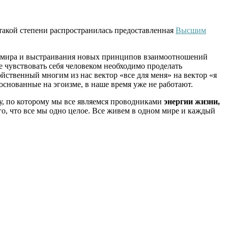
 такой степени распространилась предоставленная
Высшим
о мира и выстраивания новых принципов взаимоотношений
е чувствовать себя человеком необходимо проделать
ойственный многим из нас вектор «все для меня» на вектор «я
 основанные на эгоизме, в наше время уже не работают.
пу, по которому мы все являемся проводниками
энергии жизни,
го, что все мы одно целое. Все живем в одном мире и каждый