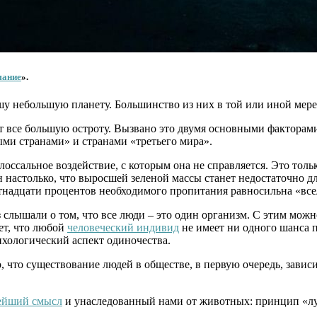
мание
».
шу небольшую планету. Большинство из них в той или иной мер
ет все большую остроту. Вызвано это двумя основными факторам
ми странами» и странами «третьего мира».
лоссальное воздействие, с которым она не справляется. Это тольк
настолько, что выросшей зеленой массы станет недостаточно для
ятнадцати процентов необходимого пропитания равносильна «все
слышали о том, что все люди – это один организм. С этим можн
ет, что любой
человеческий индивид
не имеет ни одного шанса п
ихологический аспект одиночества.
 что существование людей в обществе, в первую очередь, завис
ейший смысл
и унаследованный нами от животных: принцип «л