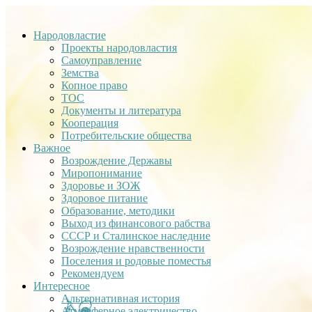
Народовластие
Проекты народовластия
Самоуправление
Земства
Копное право
ТОС
Документы и литература
Кооперация
Потребительские общества
Важное
Возрождение Державы
Миропонимание
Здоровье и ЗОЖ
Здоровое питание
Образование, методики
Выход из финансового рабства
СССР и Сталинское наследние
Возрождение нравственности
Поселения и родовые поместья
Рекомендуем
Интересное
Альтернативная история
Атмосферное электричество