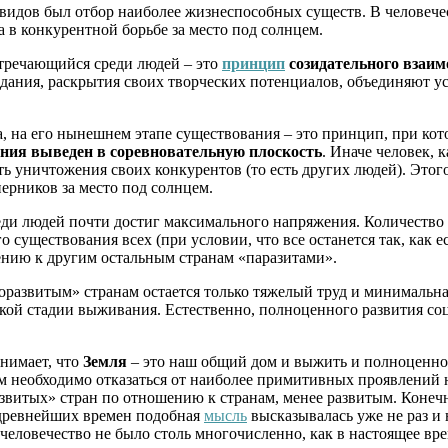
 видов был отбор наиболее жизнеспособных существ. В человеч
а в конкурентной борьбе за место под солнцем.
стречающийся среди людей – это
принцип
созидательного взаим
дания, раскрытия своих творческих потенциалов, объединяют у
, на его нынешнем этапе существования – это принцип, при ко
ния выведен в соревновательную плоскость
. Иначе человек, 
 уничтожения своих конкурентов (то есть других людей). Этого
ерников за место под солнцем.
ди людей почти достиг максимального напряжения. Количество 
го существования всех (при условии, что все останется так, как
шению к другим остальным странам «паразитами».
доразвитым» странам остается только тяжелый труд и минимальна
зкой стадии выживания. Естественно, полноценного развития со
онимает, что
Земля
– это наш общий дом и выжить и полноценно 
ам необходимо отказаться от наиболее примитивных проявлений н
развитых» стран по отношению к странам, менее развитым. Конеч
с древнейших времен подобная
мысль
высказывалась уже не раз и 
 человечество не было столь многочисленно, как в настоящее вре