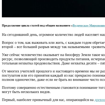
Продолжение цикла статей под общим названием «
Ведическое Миропони
На сегодняшний день, огромное количество людей населяет на
Вопрос о том, как выживать или жить, с каждым годом обрета
второй – все больший разрыв между так называемыми «развиты
Уже сейчас человечество оказывает на биосферу Земли такое ко
ресурс, позволяющий производить продукты питания, исчерпан 
тотальная нехватка продовольствия. Даже нехватка десяти – п
От многих учителей прошлого и настоящего времени мы не раз 
постулатом или его принятия каждый из нас прекрасно понима
полном одиночестве, даже если не брать во внимание чисто пс
Поэтому совершенно естественным становится понимание того,
могут быть нескольких видов.
Первый, наиболее привычный для нас, опирающийся на
древн