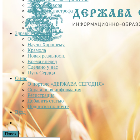
Теория заговора
Недавняя катастрофа
Тартария
Гиганты
Плоская Земля
Здравые проекты
Общее дело
Научи Хорошему
Крамола
Новая реальность
Время вперёд
Сделано у нас
Путь Сердца
О нас
О портале «ДЕРЖАВА СЕГОДНЯ»
Справочная информация
Регистрация
Добавить статью
Подписка по почте
Вход