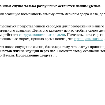
 в ином случае только разрушение останется нашим уделом.
ил реальную возможность самому стать мерилом добра и зла, до
льзоваться предоставленной свободой для преображения нашег
тельного сознания. Для этого каждому из нас чтобы в самом дел
имодействия
с окружающими нас людьми
. Поменять, пока еще св
ружающим нас миром, пришло время понять, что
принципы жизни
,
ится новое ощущение жизни, благодаря тому, что, следуя принци
й поток жизни, идущий через нас
. Поможет этому осознание то
о Начала.
Продолжение следует …