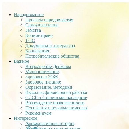
Народовластие
Проекты народовластия
Самоуправление
Земства
Копное право
ТОС
Документы и литература
Кооперация
Потребительские общества
Важное
Возрождение Державы
Миропонимание
Здоровье и ЗОЖ
Здоровое питание
Образование, методики
Выход из финансового рабства
СССР и Сталинское наследние
Возрождение нравственности
Поселения и родовые поместья
Рекомендуем
Интересное
Альтернативная история
Атмосферное электричество