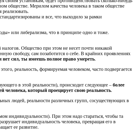
уя своим установкам, будет противодействовать сколько-нибудь
ном обществе. Мерилом качества человека в таком обществе
 реализовать.
тандартизированы и все, что выходило за рамки
ды» или либерализма, что в принципе одно и тоже.
 налогов. Общество при этом не несет почти никакой
енную свободу, сам позаботится о себе. В крайних проявлениях
и нет сил, ты имеешь полное право умереть
.
этого, реальность, формируемая человеком, часто подвергается
твующего в этой реальности), происходит следующее –
более
ией человека, который проецирует свою реальность
.
льных людей, реальности различных групп, сосуществующих в
мом индивидуальности). При этом надо стараться, чтобы та
разрушает индивидуальность человека, превращая его в
ащает ее развитие.