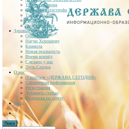
Теория заговора
Недавняя катастрофа
Тартария
Гиганты
Плоская Земля
Здравые проекты
Общее дело
Научи Хорошему
Крамола
Новая реальность
Время вперёд
Сделано у нас
Путь Сердца
О нас
О портале «ДЕРЖАВА СЕГОДНЯ»
Справочная информация
Регистрация
Добавить статью
Подписка по почте
Вход