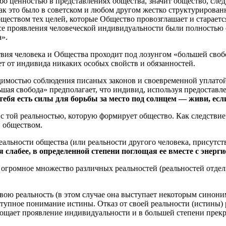
бо ценностью в представлениях общества, значит общество, след
ак это было в советском и любом другом жестко структурирован
ществом тех целей, которые Общество провозглашает и старается
се проявления человеческой индивидуальности были полностью с
а».
ия человека и Общества проходит под лозунгом «большей свобо
ует от индивида никаких особых свойств и обязанностей.
димостью соблюдения писаных законов и своевременной уплатой
ьшая свобода» предполагает, что индивид, используя предоставл
 тебя есть силы для борьбы за место под солнцем — живи, есл
с той реальностью, которую формирует общество. Как следствие 
й обществом.
реальности общества (или реальности другого человека, присутс
 слабее, в определенной степени поглощая ее вместе с энерг
 огромное множество различных реальностей (реальностей отде
вою реальность (в этом случае она выступает некоторым синони
тупное понимание истины. Отказ от своей реальности (истины) 
лощает проявление индивидуальности и в большей степени прекр