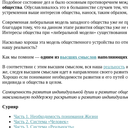
Подобное состояние дел и было основным противоречием межд
общества
. Обуславливалось это в большинстве случаев тем, чт
устремления выше интересов общества, нанося, таким образом,
Современная либеральная модель западного общества уже не п
благодаря тому, что на данном этапе развития общества уже н
Интересы общества при «либеральной модели» существования 
Насколько хороша эта модель общественного устройства по о
нашу реальность?
Как мы помним —
одним из
высших смыслов
наполняющих н
В соответствии с этим высшим смыслом, вся наша
реальность
и
же, следуя высшим смыслам идет в направлении своего развит
Хорошо если понимание необходимости развития и его путей со
индивида и общества в целом.
Самоценность развития индивидуальной души и развитие обще
максимальную поддержку раскрытию и развитию индивидуально
Сурияр
Часть 1. Необходимость понимания Жизни
Часть 2. Система «Человек»
Часть 3. Система «Реальность»