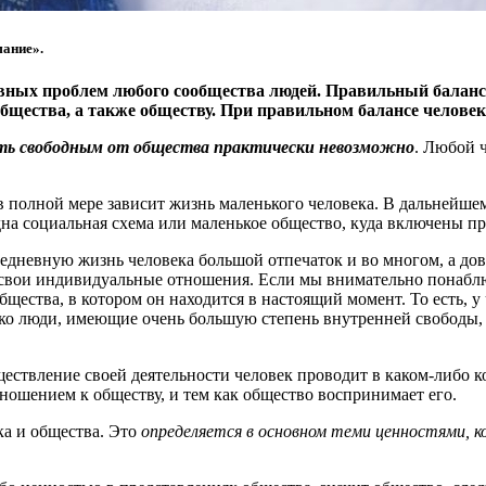
ание».
авных проблем любого сообщества людей. Правильный балан
бщества, а также обществу. При правильном балансе человек
ть свободным от общества практически невозможно
. Любой 
 в полной мере зависит жизнь маленького человека. В дальнейшем
дна социальная схема или маленькое общество, куда включены пр
едневную жизнь человека большой отпечаток и во многом, а дов
свои индивидуальные отношения. Если мы внимательно понаблюд
щества, в котором он находится в настоящий момент. То есть, у 
лько люди, имеющие очень большую степень внутренней свободы, 
ествление своей деятельности человек проводит в каком-либо ко
тношением к обществу, и тем как общество воспринимает его.
ка и общества. Это
определяется в основном теми ценностями, 