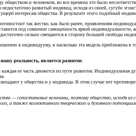
у обществом и человеком, во все времена это было несоответст
о недостаточно развитый индивид, исходя из своей, сугубо эгои
 ущерб интересам общества. В результате этого подобный индив
ротивостоит так жестко, как было ранее, проявлениям индивиду
е ставится под сомнение самоценность яркой индивидуальности, 
достаточно сильно смещаются в сторону большей свободы инди
тношению к индивидууму, и насколько эта модель приближена в
ашу реальность, является развитие
.
 каждая ее часть движется по пути развития. Индивидуальная ду
ия.
впадают у общества и у индивида. В этом случае нет противоре
ства — сопоставимые величины, поэтому общество, исходя из с
го, а также коллективного творческого и духовного потенциал