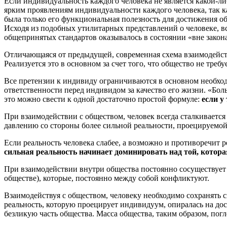
Если индивидуальность каждого человека не является какой-ли
ярким проявлениям индивидуальности каждого человека, так к
была только его функциональная полезность для достижения об
Исходя из подобных утилитарных представлений о человеке, в
общепринятых стандартов оказывалось в состоянии «вне закон
Отличающаяся от предыдущей, современная схема взаимодейств
Реализуется это в основном за счет того, что общество не треб
Все претензии к индивиду ограничиваются в основном необхо
ответственности перед индивидом за качество его жизни. «Бол
это можно свести к одной достаточно простой формуле:
если у
При взаимодействии с обществом, человек всегда сталкивается 
давлению со стороны более сильной реальности, проецируемо
Если реальность человека слабее, а возможно и противоречит 
сильная реальность начинает доминировать над той, которая
При взаимодействии внутри общества постоянно сосуществует
обществе), которые, постоянно между собой конфликтуют.
Взаимодействуя с обществом, человеку необходимо сохранять с
реальность, которую проецирует индивидуум, опиралась на дос
безликую часть общества. Масса общества, таким образом, пог