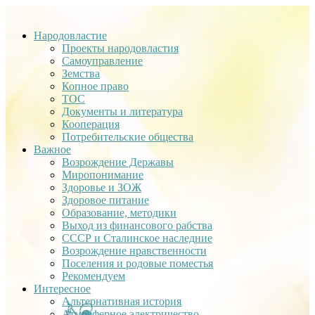
Народовластие
Проекты народовластия
Самоуправление
Земства
Копное право
ТОС
Документы и литература
Кооперация
Потребительские общества
Важное
Возрождение Державы
Миропонимание
Здоровье и ЗОЖ
Здоровое питание
Образование, методики
Выход из финансового рабства
СССР и Сталинское наследние
Возрождение нравственности
Поселения и родовые поместья
Рекомендуем
Интересное
Альтернативная история
Атмосферное электричество