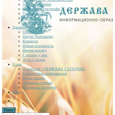
Теория заговора
Недавняя катастрофа
Тартария
Гиганты
Плоская Земля
Здравые проекты
Общее дело
Научи Хорошему
Крамола
Новая реальность
Время вперёд
Сделано у нас
Путь Сердца
О нас
О портале «ДЕРЖАВА СЕГОДНЯ»
Справочная информация
Регистрация
Добавить статью
Подписка по почте
Вход