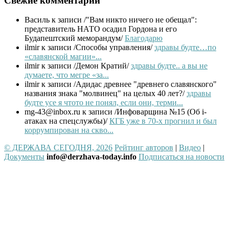
Свежие комментарии
Василь
к записи /"Вам никто ничего не обещал":
представитель НАТО осадил Гордона и его
Будапештский меморандум/
Благодарю
ilmir
к записи /Способы управления/
здравы будте…по
«славянской магии»...
ilmir
к записи /Демон Кратий/
здравы будте.. а вы не
думаете, что мегре «за...
ilmir
к записи /Адидас древнее "древнего славянского"
названия знака "молвинец" на целых 40 лет?/
здравы
будте усе я чтото не понял, если они, терми...
mg-43@inbox.ru
к записи /Инфоварщина №15 (Об i-
атаках на спецслужбы)/
КГБ уже в 70-х прогнил и был
коррумпирован на скво...
© ДЕРЖАВА СЕГОДНЯ, 2026
Рейтинг авторов
|
Видео
|
Документы
info@derzhava-today.info
Подписаться на новости