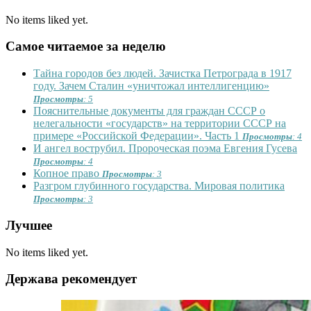
No items liked yet.
Самое читаемое за неделю
Тайна городов без людей. Зачистка Петрограда в 1917
году. Зачем Сталин «уничтожал интеллигенцию»
Просмотры
: 5
Пояснительные документы для граждан СССР о
нелегальности «государств» на территории СССР на
примере «Российской Федерации». Часть 1
Просмотры
: 4
И ангел вострубил. Пророческая поэма Евгения Гусева
Просмотры
: 4
Копное право
Просмотры
: 3
Разгром глубинного государства. Мировая политика
Просмотры
: 3
Лучшее
No items liked yet.
Держава рекомендует