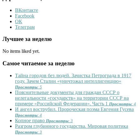
ВКонтакте
Facebook
ОК
Телеграм
Лучшее за неделю
No items liked yet.
Самое читаемое за неделю
Тайна городов без людей. Зачистка Петрограда в 1917
году. Зачем Сталин «уничтожал интеллигенцию»
Просмотры
: 5
Пояснительные документы для граждан СССР о
нелегальности «государств» на территории СССР на
примере «Российской Федерации». Часть 1
Просмотры
: 4
И ангел вострубил. Пророческая поэма Евгения Гусева
Просмотры
: 4
Копное право
Просмотры
: 3
Разгром глубинного государства. Мировая политика
Просмотры
: 3