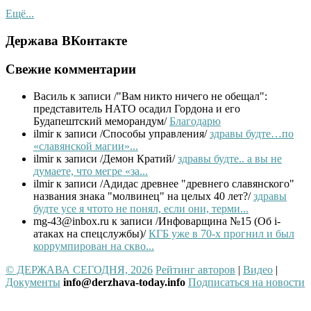
Ещё...
Держава ВКонтакте
Свежие комментарии
Василь
к записи /"Вам никто ничего не обещал":
представитель НАТО осадил Гордона и его
Будапештский меморандум/
Благодарю
ilmir
к записи /Способы управления/
здравы будте…по
«славянской магии»...
ilmir
к записи /Демон Кратий/
здравы будте.. а вы не
думаете, что мегре «за...
ilmir
к записи /Адидас древнее "древнего славянского"
названия знака "молвинец" на целых 40 лет?/
здравы
будте усе я чтото не понял, если они, терми...
mg-43@inbox.ru
к записи /Инфоварщина №15 (Об i-
атаках на спецслужбы)/
КГБ уже в 70-х прогнил и был
коррумпирован на скво...
© ДЕРЖАВА СЕГОДНЯ, 2026
Рейтинг авторов
|
Видео
|
Документы
info@derzhava-today.info
Подписаться на новости