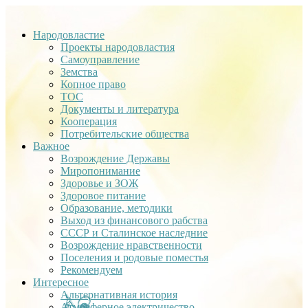
Народовластие
Проекты народовластия
Самоуправление
Земства
Копное право
ТОС
Документы и литература
Кооперация
Потребительские общества
Важное
Возрождение Державы
Миропонимание
Здоровье и ЗОЖ
Здоровое питание
Образование, методики
Выход из финансового рабства
СССР и Сталинское наследние
Возрождение нравственности
Поселения и родовые поместья
Рекомендуем
Интересное
Альтернативная история
Атмосферное электричество