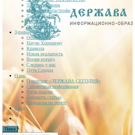
Теория заговора
Недавняя катастрофа
Тартария
Гиганты
Плоская Земля
Здравые проекты
Общее дело
Научи Хорошему
Крамола
Новая реальность
Время вперёд
Сделано у нас
Путь Сердца
О нас
О портале «ДЕРЖАВА СЕГОДНЯ»
Справочная информация
Регистрация
Добавить статью
Подписка по почте
Вход