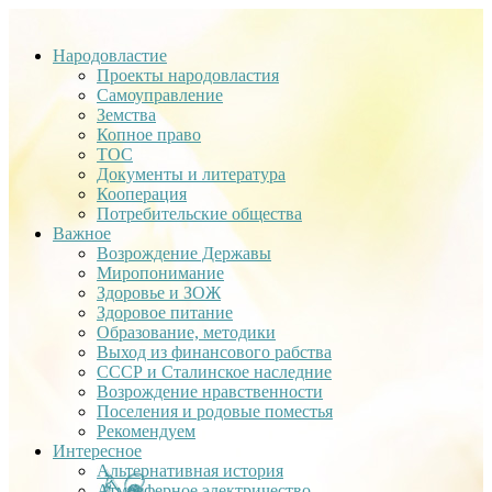
Народовластие
Проекты народовластия
Самоуправление
Земства
Копное право
ТОС
Документы и литература
Кооперация
Потребительские общества
Важное
Возрождение Державы
Миропонимание
Здоровье и ЗОЖ
Здоровое питание
Образование, методики
Выход из финансового рабства
СССР и Сталинское наследние
Возрождение нравственности
Поселения и родовые поместья
Рекомендуем
Интересное
Альтернативная история
Атмосферное электричество