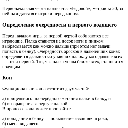
Первоначальная черта называется «Рядовой», метров за 20, за
ней находятся все игроки перед коном.
Определение очерёдности и первого водящего
Перед началом игры за первой чертой собираются все
играющие. Палка ставится на носок ноги и пинком
выбрасывается как можно дальше (при этом нет задачи
попасть в банку). Очерёдность бросков в дальнейших конах
определяется дальностью упавших палок: у кого дальше всех
— тот и первый. Тот, чья палка упала ближе всех, становится
водящим.
Кон
Функционально кон состоит из двух частей:
а) прицельного поочерёдного метания палки в банку, и
б) возвращения за черту с палкой.
В процессе кона может произойти:
а) попадание в банку — повышение «звания» игрока,
б) смена водящего.