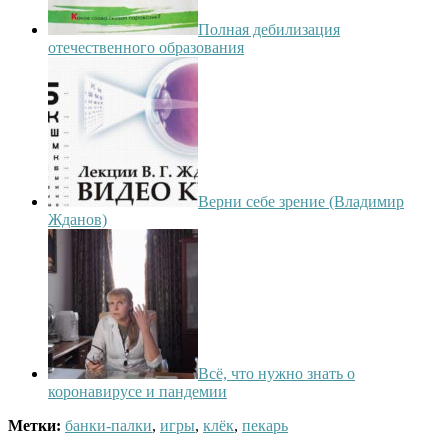
Полная дебилизация
отечественного образования
Верни себе зрение (Владимир
Жданов)
Всё, что нужно знать о
коронавирусе и пандемии
Метки:
банки-палки
,
игры
,
клёк
,
пекарь