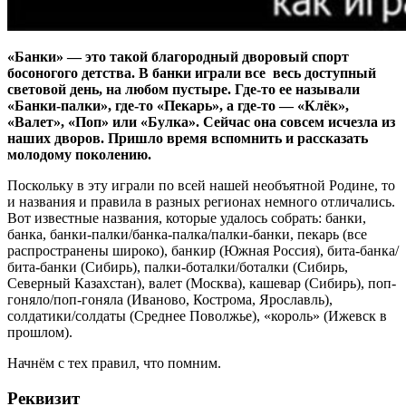
«Банки» — это такой благородный дворовый спорт
босоногого детства. В банки играли все весь доступный
световой день, на любом пустыре. Где-то ее называли
«Банки-палки», где-то «Пекарь», а где-то — «Клёк»,
«Валет», «Поп» или «Булка». Сейчас она совсем исчезла из
наших дворов. Пришло время вспомнить и рассказать
молодому поколению.
Поскольку в эту играли по всей нашей необъятной Родине, то
и названия и правила в разных регионах немного отличались.
Вот известные названия, которые удалось собрать: банки,
банка, банки-палки/банка-палка/палки-банки, пекарь (все
распространены широко), банкир (Южная Россия), бита-банка/
бита-банки (Сибирь), палки-боталки/боталки (Сибирь,
Северный Казахстан), валет (Москва), кашевар (Сибирь), поп-
гоняло/поп-гоняла (Иваново, Кострома, Ярославль),
солдатики/солдаты (Среднее Поволжье), «король» (Ижевск в
прошлом).
Начнём с тех правил, что помним.
Реквизит