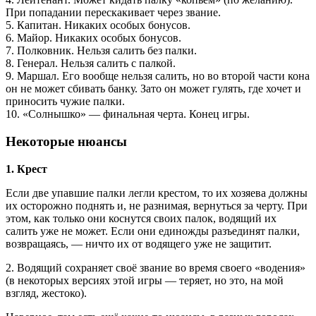
При попадании перескакивает через звание.
5. Капитан. Никаких особых бонусов.
6. Майор. Никаких особых бонусов.
7. Полковник. Нельзя салить без палки.
8. Генерал. Нельзя салить с палкой.
9. Маршал. Его вообще нельзя салить, но во второй части кона
он не может сбивать банку. Зато он может гулять, где хочет и
приносить чужие палки.
10. «Солнышко» — финальная черта. Конец игры.
Некоторые нюансы
1. Крест
Если две упавшие палки легли крестом, то их хозяева должны
их осторожно поднять и, не разнимая, вернуться за черту. При
этом, как только они коснутся своих палок, водящий их
салить уже не может. Если они единожды разъединят палки,
возвращаясь, — ничто их от водящего уже не защитит.
2. Водящий сохраняет своё звание во время своего «водения»
(в некоторых версиях этой игры — теряет, но это, на мой
взгляд, жестоко).