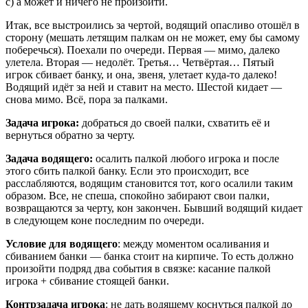
c) а может и ничего не произойти.
Итак, все выстроились за чертой, водящий опасливо отошёл в
сторону (мешать летящим палкам он не может, ему бы самому
поберечься). Поехали по очереди. Первая — мимо, далеко
улетела. Вторая — недолёт. Третья… Четвёртая… Пятый
игрок сбивает банку, и она, звеня, улетает куда-то далеко!
Водящий идёт за ней и ставит на место. Шестой кидает —
снова мимо. Всё, пора за палками.
Задача игрока:
добраться до своей палки, схватить её и
вернуться обратно за черту.
Задача водящего:
осалить палкой любого игрока и после
этого сбить палкой банку. Если это происходит, все
расслабляются, водящим становится тот, кого осалили таким
образом. Все, не спеша, спокойно забирают свои палки,
возвращаются за черту, кон закончен. Бывший водящий кидает
в следующем коне последним по очереди.
Условие для водящего
: между моментом осаливания и
сбиванием банки — банка стоит на кирпиче. То есть должно
произойти подряд два события в связке: касание палкой
игрока + сбивание стоящей банки.
Контрзадача игрока
: не дать водящему коснуться палкой до