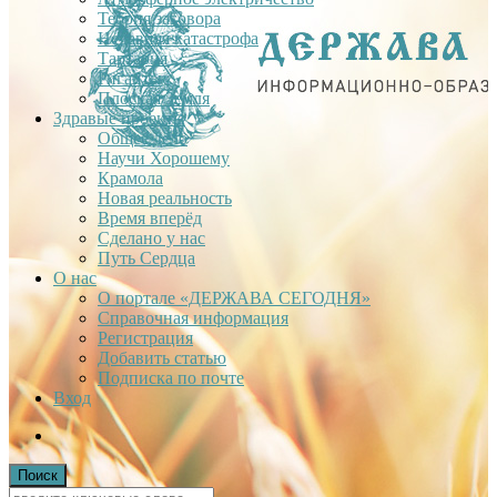
Теория заговора
Недавняя катастрофа
Тартария
Гиганты
Плоская Земля
Здравые проекты
Общее дело
Научи Хорошему
Крамола
Новая реальность
Время вперёд
Сделано у нас
Путь Сердца
О нас
О портале «ДЕРЖАВА СЕГОДНЯ»
Справочная информация
Регистрация
Добавить статью
Подписка по почте
Вход