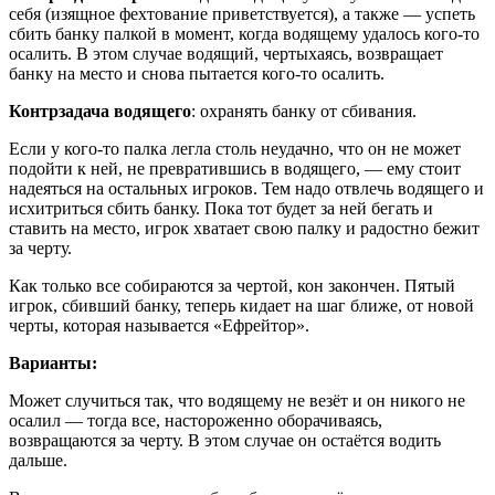
себя (изящное фехтование приветствуется), а также — успеть
сбить банку палкой в момент, когда водящему удалось кого-то
осалить. В этом случае водящий, чертыхаясь, возвращает
банку на место и снова пытается кого-то осалить.
Контрзадача водящего
: охранять банку от сбивания.
Если у кого-то палка легла столь неудачно, что он не может
подойти к ней, не превратившись в водящего, — ему стоит
надеяться на остальных игроков. Тем надо отвлечь водящего и
исхитриться сбить банку. Пока тот будет за ней бегать и
ставить на место, игрок хватает свою палку и радостно бежит
за черту.
Как только все собираются за чертой, кон закончен. Пятый
игрок, сбивший банку, теперь кидает на шаг ближе, от новой
черты, которая называется «Ефрейтор».
Варианты:
Может случиться так, что водящему не везёт и он никого не
осалил — тогда все, настороженно оборачиваясь,
возвращаются за черту. В этом случае он остаётся водить
дальше.