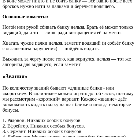
В коне может никто и не сбить банку — всё равно после всех
бросков нужно идти за палками и беречься водящего.
Основные моменты:
Ногой или рукой сбивать банку нельзя. Брать её может только
водящий, да и то — лишь ради возвращения её на место.
Хватать чужие палки нельзя, заметит водящий (и собьёт банку
с оглашением нарушения) — пойдёшь водить.
Выходить за черту после того, как вернулся, нельзя — тот же
алгоритм для водящего, если заметит.
«Звания»
По количеству званий бывают «длинные банки» или
«короткие». В «длинные» можно играть до 5-6 часов, поэтому
мы рассмотрим «короткий» вариант. Каждое «звание» даёт
возможность кидать палку на шаг ближе и иногда некоторые
бонусы.
1. Рядовой. Никаких особых бонусов.
2. Ефрейтор. Никаких особых бонусов.
3. Сержант. Никаких особых бонусов.
4. Лейтенант. Может кидать палку «копьём» (по желанию).