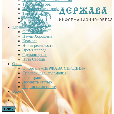
Теория заговора
Недавняя катастрофа
Тартария
Гиганты
Плоская Земля
Здравые проекты
Общее дело
Научи Хорошему
Крамола
Новая реальность
Время вперёд
Сделано у нас
Путь Сердца
О нас
О портале «ДЕРЖАВА СЕГОДНЯ»
Справочная информация
Регистрация
Добавить статью
Подписка по почте
Вход