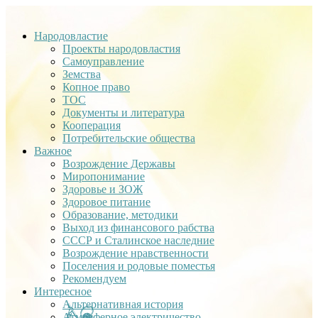
Народовластие
Проекты народовластия
Самоуправление
Земства
Копное право
ТОС
Документы и литература
Кооперация
Потребительские общества
Важное
Возрождение Державы
Миропонимание
Здоровье и ЗОЖ
Здоровое питание
Образование, методики
Выход из финансового рабства
СССР и Сталинское наследние
Возрождение нравственности
Поселения и родовые поместья
Рекомендуем
Интересное
Альтернативная история
Атмосферное электричество