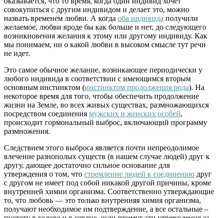
оказывается, что то время, когда один индивид хочет
совокупиться с другим индивидом и делает это, можно
назвать временем любви. А когда
оба индивида
получили
желаемое, любви вроде бы как больше и нет, до следующего
возникновения желания к этому или другому индивиду. Как
мы понимаем, ни о какой любви в высоком смысле тут речи
не идет.
Это самое обычное желание, возникающее периодически у
любого индивида в соответствии с имеющимся вторым
основным инстинктом (
инстинктом продолжения рода
). На
некоторое время для того, чтобы обеспечить продолжение
жизни на Земле, во всех живых существах, размножающихся
посредством соединения
мужских и женских особей
,
происходит гормональный выброс, включающий программу
размножения.
Следствием этого выброса является почти непреодолимое
влечение разнополых существ (в нашем случае людей) друг к
другу, дающее достаточно сильное основание для
утверждения о том, что
стремление людей к соединению
друг
с другом не имеет под собой никакой другой причины, кроме
внутренней химии организма. Соответственно утверждающие
то, что любовь — это только внутренняя химия организма,
получают необходимое им подтверждение, а все остальные –
пустоту в голове и в сердце, если примут эти утверждения за