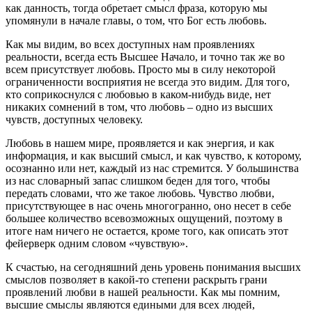
как данность, тогда обретает смысл фраза, которую мы
упомянули в начале главы, о том, что Бог есть любовь.
Как мы видим, во всех доступных нам проявлениях
реальности, всегда есть Высшее Начало, и точно так же во
всем присутствует любовь. Просто мы в силу некоторой
ограниченности восприятия не всегда это видим. Для того,
кто соприкоснулся с любовью в каком-нибудь виде, нет
никаких сомнений в том, что любовь – одно из высших
чувств, доступных человеку.
Любовь в нашем мире, проявляется и как энергия, и как
информация, и как высший смысл, и как чувство, к которому,
осознанно или нет, каждый из нас стремится. У большинства
из нас словарный запас слишком беден для того, чтобы
передать словами, что же такое любовь. Чувство любви,
присутствующее в нас очень многогранно, оно несет в себе
большее количество всевозможных ощущений, поэтому в
итоге нам ничего не остается, кроме того, как описать этот
фейерверк одним словом «чувствую».
К счастью, на сегодняшний день уровень понимания высших
смыслов позволяет в какой-то степени раскрыть грани
проявлений любви в нашей реальности. Как мы помним,
высшие смыслы являются едиными для всех людей,