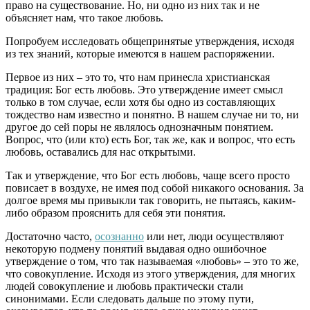
право на существование. Но, ни одно из них так и не
объясняет нам, что такое любовь.
Попробуем исследовать общепринятые утверждения, исходя
из тех знаний, которые имеются в нашем распоряжении.
Первое из них – это то, что нам принесла христианская
традиция: Бог есть любовь. Это утверждение имеет смысл
только в том случае, если хотя бы одно из составляющих
тождество нам известно и понятно. В нашем случае ни то, ни
другое до сей поры не являлось однозначным понятием.
Вопрос, что (или кто) есть Бог, так же, как и вопрос, что есть
любовь, оставались для нас открытыми.
Так и утверждение, что Бог есть любовь, чаще всего просто
повисает в воздухе, не имея под собой никакого основания. За
долгое время мы привыкли так говорить, не пытаясь, каким-
либо образом прояснить для себя эти понятия.
Достаточно часто,
осознанно
или нет, люди осуществляют
некоторую подмену понятий выдавая одно ошибочное
утверждение о том, что так называемая «любовь» – это то же,
что совокупление. Исходя из этого утверждения, для многих
людей совокупление и любовь практически стали
синонимами. Если следовать дальше по этому пути,