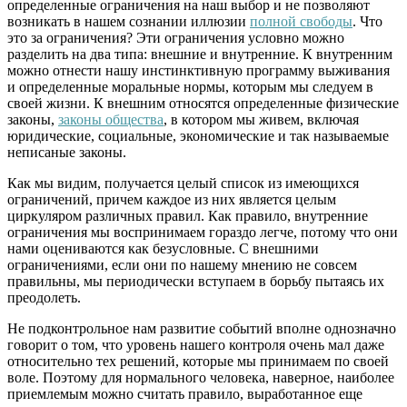
определенные ограничения на наш выбор и не позволяют
возникать в нашем сознании иллюзии
полной свободы
. Что
это за ограничения? Эти ограничения условно можно
разделить на два типа: внешние и внутренние. К внутренним
можно отнести нашу инстинктивную программу выживания
и определенные моральные нормы, которым мы следуем в
своей жизни. К внешним относятся определенные физические
законы,
законы общества
, в котором мы живем, включая
юридические, социальные, экономические и так называемые
неписаные законы.
Как мы видим, получается целый список из имеющихся
ограничений, причем каждое из них является целым
циркуляром различных правил. Как правило, внутренние
ограничения мы воспринимаем гораздо легче, потому что они
нами оцениваются как безусловные. С внешними
ограничениями, если они по нашему мнению не совсем
правильны, мы периодически вступаем в борьбу пытаясь их
преодолеть.
Не подконтрольное нам развитие событий вполне однозначно
говорит о том, что уровень нашего контроля очень мал даже
относительно тех решений, которые мы принимаем по своей
воле. Поэтому для нормального человека, наверное, наиболее
приемлемым можно считать правило, выработанное еще