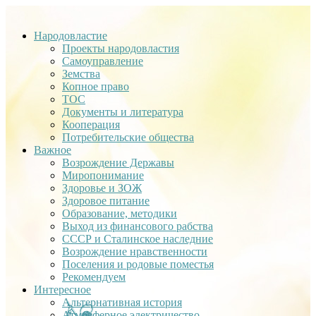
Народовластие
Проекты народовластия
Самоуправление
Земства
Копное право
ТОС
Документы и литература
Кооперация
Потребительские общества
Важное
Возрождение Державы
Миропонимание
Здоровье и ЗОЖ
Здоровое питание
Образование, методики
Выход из финансового рабства
СССР и Сталинское наследние
Возрождение нравственности
Поселения и родовые поместья
Рекомендуем
Интересное
Альтернативная история
Атмосферное электричество