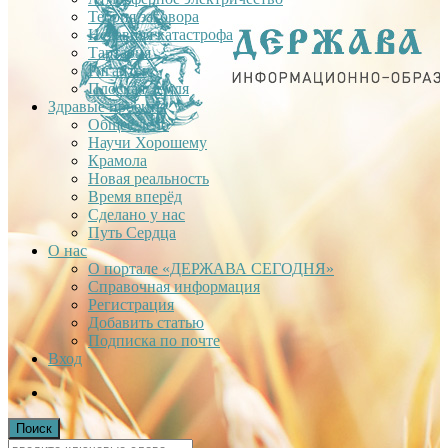
Теория заговора
Недавняя катастрофа
Тартария
Гиганты
Плоская Земля
Здравые проекты
Общее дело
Научи Хорошему
Крамола
Новая реальность
Время вперёд
Сделано у нас
Путь Сердца
О нас
О портале «ДЕРЖАВА СЕГОДНЯ»
Справочная информация
Регистрация
Добавить статью
Подписка по почте
Вход