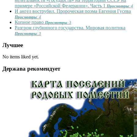
нелегальности «государств» на территории СССР на
примере «Российской Федерации». Часть 1
Просмотры
: 4
И ангел вострубил. Пророческая поэма Евгения Гусева
Просмотры
: 4
Копное право
Просмотры
: 3
Разгром глубинного государства. Мировая политика
Просмотры
: 3
Лучшее
No items liked yet.
Держава рекомендует