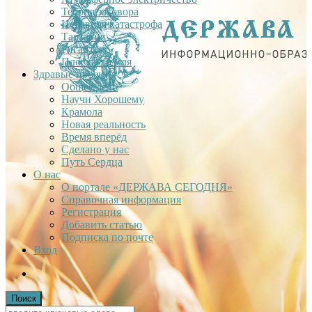
Теория заговора
Недавняя катастрофа
Тартария
Гиганты
Плоская Земля
Здравые проекты
Общее дело
Научи Хорошему
Крамола
Новая реальность
Время вперёд
Сделано у нас
Путь Сердца
О нас
О портале «ДЕРЖАВА СЕГОДНЯ»
Справочная информация
Регистрация
Добавить статью
Подписка по почте
Вход