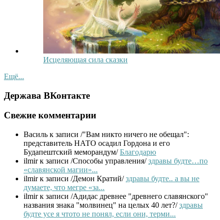
Исцеляющая сила сказки
Ещё...
Держава ВКонтакте
Свежие комментарии
Василь
к записи /"Вам никто ничего не обещал":
представитель НАТО осадил Гордона и его
Будапештский меморандум/
Благодарю
ilmir
к записи /Способы управления/
здравы будте…по
«славянской магии»...
ilmir
к записи /Демон Кратий/
здравы будте.. а вы не
думаете, что мегре «за...
ilmir
к записи /Адидас древнее "древнего славянского"
названия знака "молвинец" на целых 40 лет?/
здравы
будте усе я чтото не понял, если они, терми...