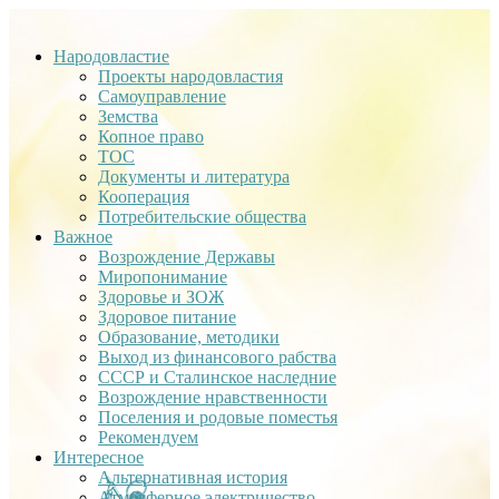
Народовластие
Проекты народовластия
Самоуправление
Земства
Копное право
ТОС
Документы и литература
Кооперация
Потребительские общества
Важное
Возрождение Державы
Миропонимание
Здоровье и ЗОЖ
Здоровое питание
Образование, методики
Выход из финансового рабства
СССР и Сталинское наследние
Возрождение нравственности
Поселения и родовые поместья
Рекомендуем
Интересное
Альтернативная история
Атмосферное электричество