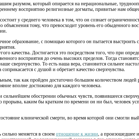
нашим разумом, который опирается на нерациональные, трудноо
утреннему восприятию религиозные догматы, привитые нам обще
состоит у среднего человека в том, что он сознает ограниченно
о объяснения тому, что превосходит уровень его обыденного восп
нии.
тичное образование, с помощью которого он пытается выстроить
риятия.
ого качества. Достигается это посредством того, что при опред
вственного восприятия до очень высоких пределов. Тогда станов
ше сверхчувство. То есть наша вера, становится сильнее настоль
 соприкасается с душой и обретает качество сверхчувства.
льным, так как пройден достаточно большим количеством людей 
ояние вполне достижимо для каждого человека.
а и сильнейшем обострении обычных чувств, появившееся сверхч
го прорыва, каким бы кратким по времени он ни был, человек ус
остояние клинической смерти, во время которой они смогли вый
ь сильно меняется в своем
отношение к жизни
, а произошедшее и