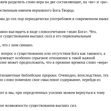
ем разделить слово вера на две составляющие, на «ве» и «ра».
обственным именем верховного Бога-Творца.
е мы до сих пор периодически употребляем в современном языке
жно выглядеть в виде словосочетания «знаю Бога». Что,
ие существования высших сил) и его первоначальным
 что с ним связано.
 вопрос о существовании или отсутствия Бога как такового, а
зумевает особенно серьезное отношение к такой важной
олне может предположить, что в прежние времена слово «вера»
 ветхозаветные библейские пророки. Очевидно, впоследствии, тех
но слово поменяло свое смысловое содержание, перейдя из
ачит и мы, при определенных усилиях можем вернуться к тому
ение возможности существования высших сил.