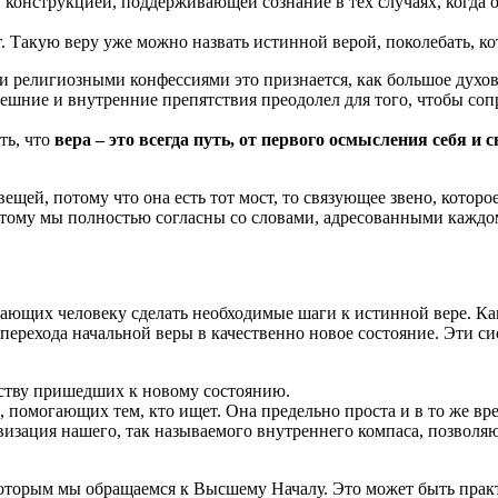
конструкцией, поддерживающей сознание в тех случаях, когда о
 Такую веру уже можно назвать истинной верой, поколебать, к
ми религиозными конфессиями это признается, как большое духо
внешние и внутренние препятствия преодолел для того, чтобы со
ть, что
вера – это всегда путь, от первого осмысления себя и
 вещей, потому что она есть тот мост, то связующее звено, кото
этому мы полностью согласны со словами, адресованными каж
ающих человеку сделать необходимые шаги к истинной вере. Ка
перехода начальной веры в качественно новое состояние. Эти 
еству пришедших к новому состоянию.
, помогающих тем, кто ищет. Она предельно проста и в то же в
изация нашего, так называемого внутреннего компаса, позволяю
с которым мы обращаемся к Высшему Началу. Это может быть прак