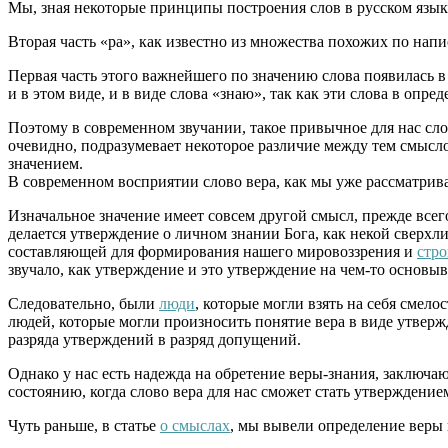
Мы, зная некоторые принципы построения слов в русском языке 
Вторая часть «ра», как известно из множества похожих по на
Первая часть этого важнейшего по значению слова появилась в
и в этом виде, и в виде слова «знаю», так как эти слова в опр
Поэтому в современном звучании, такое привычное для нас сло
очевидно, подразумевает некоторое различие между тем смысл
значением.
В современном восприятии слово вера, как мы уже рассматрива
Изначальное значение имеет совсем другой смысл, прежде всего
делается утверждение о личном знании Бога, как некой сверхл
составляющей для формирования нашего мировоззрения и
стро
звучало, как утверждение и это утверждение на чем-то основыв
Следовательно, были
люди
, которые могли взять на себя смело
людей, которые могли произносить понятие вера в виде утверж
разряда утверждений в разряд допущений.
Однако у нас есть надежда на обретение веры-знания, заключа
состоянию, когда слово вера для нас сможет стать утверждение
Чуть раньше, в статье
о смыслах
, мы вывели определение веры 