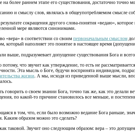
на более раннем этапе его существования, достаточно точно мож
писанию и смыслу слов, являлась в общеупотребляемом смысле с
 результате сокращения другого слова-понятия «ведаю», которо
еделенной мере являются синонимами.
во «вера» в соответствии со своим
первоначальным смыслом
дол
ом, который наполняет это понятие в настоящее время (допущен
ли выше, подразумевает допущение существования Бога и всего,
 потому, что звучит как утверждение, то есть не рассматривается
ичности. Эта мысль о Боге, будучи воспринята индивидом, подра
ительства жизни
. А мы, исходя из приведенной выше мысли, вп
алось.
сть говорить о своем знании Бога, точно так же, как это делали
дения, по какой-то причине становилось все меньше, и постепен
ющаяся в том, что, если было возможно ведание Бога раньше, зн
м. Каким образом можно это сделать?
как таковой. Звучит оно следующим образом: вера – это допущ