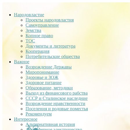
Народовластие
Проекты народовластия
Самоуправление
Земства
Копное право
ТОС
Документы и литература
Кооперация
Потребительские общества
Важное
Возрождение Державы
Миропонимание
Здоровье и ЗОЖ
Здоровое питание
Образование, методики
Выход из финансового рабства
СССР и Сталинское наследние
Возрождение нравственности
Поселения и родовые поместья
Рекомендуем
Интересное
Альтернативная история
Атмосферное электричество