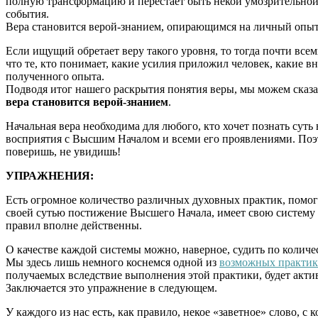
полную трансформацию и перестает быть некой умозрительной 
события.
Вера становится верой-знанием, опирающимся на личный опыт.
Если ищущий обретает веру такого уровня, то тогда почти все
что те, кто понимает, какие усилия приложил человек, какие 
полученного опыта.
Подводя итог нашего раскрытия понятия веры, мы можем сказа
вера становится верой-знанием
.
Начальная вера необходима для любого, кто хочет познать суть
восприятия с Высшим Началом и всеми его проявлениями. По
поверишь, не увидишь!
УПРАЖНЕНИЯ:
Есть огромное количество различных духовных практик, помог
своей сутью постижение Высшего Начала, имеет свою систему 
правил вполне действенны.
О качестве каждой системы можно, наверное, судить по колич
Мы здесь лишь немного коснемся одной из
возможных практик
получаемых вследствие выполнения этой практики, будет актив
Заключается это упражнение в следующем.
У каждого из нас есть, как правило, некое «заветное» слово, 