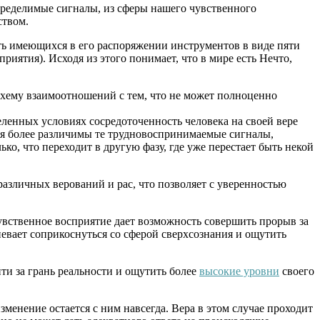
пределимые сигналы, из сферы нашего чувственного
ством.
сть имеющихся в его распоряжении инструментов в виде пяти
риятия). Исходя из этого понимает, что в мире есть Нечто,
 схему взаимоотношений с тем, что не может полноценно
еленных условиях сосредоточенность человека на своей вере
ятся более различимы те трудновоспринимаемые сигналы,
ко, что переходит в другую фазу, где уже перестает быть некой
различных верований и рас, что позволяет с уверенностью
увственное восприятие дает возможность совершить прорыв за
певает соприкоснуться со сферой сверхсознания и ощутить
ти за грань реальности и ощутить более
высокие уровни
своего
зменение остается с ним навсегда. Вера в этом случае проходит