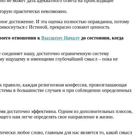
но не может дать адекватного ответа на происходящие
оторую практически невозможно.
вное достижение. И эта оценка полностью оправданна, потому
прикоснуться с Истиной, прекрасно сознают ценность
 своего отношения к
Высшему Началу
до состояния, когда
рое соединяет нашу, достаточно ограниченную систему
дому ищущему и имеющими глубочайший смысл – пока не
к правило, каждая религиозная конфессия, провозглашающая
системы в большинстве случаев и при соблюдении определенных
ремя достаточно эффективна. Одним из дополнительных плюсов,
щего нам легче определять свое направление в жизни.
тически любое слово, главным для нас является то, какой смысл