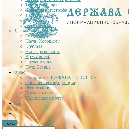
Теория заговора
Недавняя катастрофа
Тартария
Гиганты
Плоская Земля
Здравые проекты
Общее дело
Научи Хорошему
Крамола
Новая реальность
Время вперёд
Сделано у нас
Путь Сердца
О нас
О портале «ДЕРЖАВА СЕГОДНЯ»
Справочная информация
Регистрация
Добавить статью
Подписка по почте
Вход