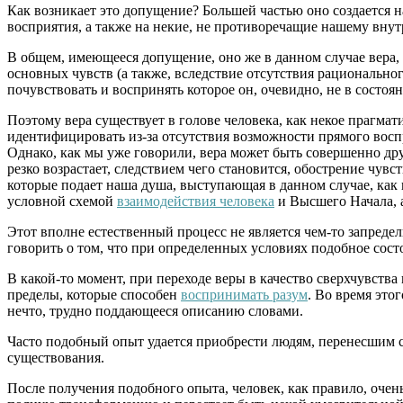
Как возникает это допущение? Большей частью оно создается 
восприятия, а также на некие, не противоречащие нашему вн
В общем, имеющееся допущение, оно же в данном случае вера, 
основных чувств (а также, вследствие отсутствия рациональног
почувствовать и воспринять которое он, очевидно, не в состоя
Поэтому вера существует в голове человека, как некое прагма
идентифицировать из-за отсутствия возможности прямого восп
Однако, как мы уже говорили, вера может быть совершенно друг
резко возрастает, следствием чего становится, обострение чу
которые подает наша душа, выступающая в данном случае, как на
условной схемой
взаимодействия человека
и Высшего Начала, а
Этот вполне естественный процесс не является чем-то запреде
говорить о том, что при определенных условиях подобное сост
В какой-то момент, при переходе веры в качество сверхчувств
пределы, которые способен
воспринимать разум
. Во время это
нечто, трудно поддающееся описанию словами.
Часто подобный опыт удается приобрести людям, перенесшим с
существования.
После получения подобного опыта, человек, как правило, очен