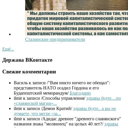
Сталинские предприниматели
Ещё...
Держава ВКонтакте
Свежие комментарии
Василь
к записи /"Вам никто ничего не обещал":
представитель НАТО осадил Гордона и его
Будапештский меморандум/
Благодарю
ilmir
к записи /Способы управления/
здравы будте…по
«славянской магии»...
ilmir
к записи /Демон Кратий/
здравы будте.. а вы не
думаете, что мегре «за...
ilmir
к записи /Адидас древнее "древнего славянского"
названия знака "молвинец" на целых 40 лет?/
здравы