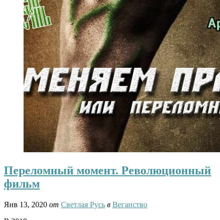
Переломный момент. Революционный
фильм
Янв 13, 2020
от
Светлая Русь
в
Веганство