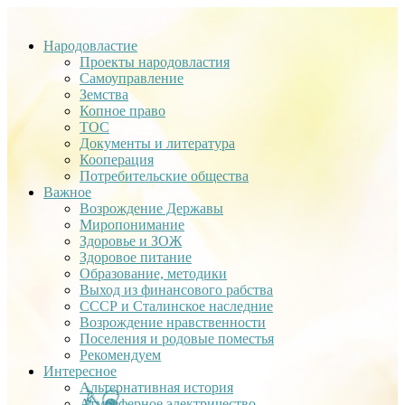
Народовластие
Проекты народовластия
Самоуправление
Земства
Копное право
ТОС
Документы и литература
Кооперация
Потребительские общества
Важное
Возрождение Державы
Миропонимание
Здоровье и ЗОЖ
Здоровое питание
Образование, методики
Выход из финансового рабства
СССР и Сталинское наследние
Возрождение нравственности
Поселения и родовые поместья
Рекомендуем
Интересное
Альтернативная история
Атмосферное электричество