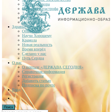
Теория заговора
Недавняя катастрофа
Тартария
Гиганты
Плоская Земля
Здравые проекты
Общее дело
Научи Хорошему
Крамола
Новая реальность
Время вперёд
Сделано у нас
Путь Сердца
О нас
О портале «ДЕРЖАВА СЕГОДНЯ»
Справочная информация
Регистрация
Добавить статью
Подписка по почте
Вход