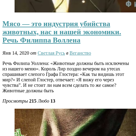
Мясо — это индустрия убийства
животных, нас и нашей экономики.
Речь Филиппа Воллена
Янв 14, 2020
от
Светлая Русь
в
Веганство
Речь Филипа Уоллена: «Животные должны быть исключены
из нашего меню». Король Лир поздно вечером на утесах
спрашивает слепого Графа Глостера: «Как ты видишь этот
мир?» И слепой Глостер, отвечает: «Я вижу его через
чувства”. И не стоит ли нам всем сделать то же самое?
Животные должны быть
Просмотры
215
Любо
13