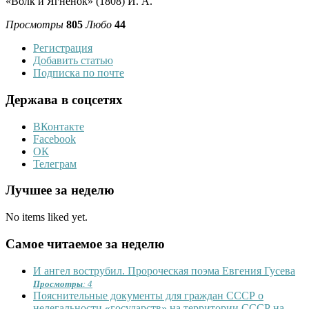
«Волк и Ягнёнок» (1808) И. А.
Просмотры
805
Любо
44
Регистрация
Добавить статью
Подписка по почте
Держава в соцсетях
ВКонтакте
Facebook
ОК
Телеграм
Лучшее за неделю
No items liked yet.
Самое читаемое за неделю
И ангел вострубил. Пророческая поэма Евгения Гусева
Просмотры
: 4
Пояснительные документы для граждан СССР о
нелегальности «государств» на территории СССР на