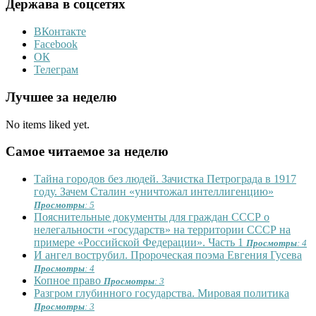
Держава в соцсетях
ВКонтакте
Facebook
ОК
Телеграм
Лучшее за неделю
No items liked yet.
Самое читаемое за неделю
Тайна городов без людей. Зачистка Петрограда в 1917
году. Зачем Сталин «уничтожал интеллигенцию»
Просмотры
: 5
Пояснительные документы для граждан СССР о
нелегальности «государств» на территории СССР на
примере «Российской Федерации». Часть 1
Просмотры
: 4
И ангел вострубил. Пророческая поэма Евгения Гусева
Просмотры
: 4
Копное право
Просмотры
: 3
Разгром глубинного государства. Мировая политика
Просмотры
: 3