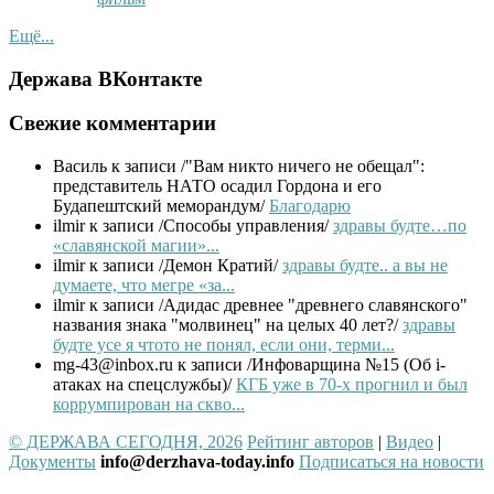
Ещё...
Держава ВКонтакте
Свежие комментарии
Василь
к записи /"Вам никто ничего не обещал":
представитель НАТО осадил Гордона и его
Будапештский меморандум/
Благодарю
ilmir
к записи /Способы управления/
здравы будте…по
«славянской магии»...
ilmir
к записи /Демон Кратий/
здравы будте.. а вы не
думаете, что мегре «за...
ilmir
к записи /Адидас древнее "древнего славянского"
названия знака "молвинец" на целых 40 лет?/
здравы
будте усе я чтото не понял, если они, терми...
mg-43@inbox.ru
к записи /Инфоварщина №15 (Об i-
атаках на спецслужбы)/
КГБ уже в 70-х прогнил и был
коррумпирован на скво...
© ДЕРЖАВА СЕГОДНЯ, 2026
Рейтинг авторов
|
Видео
|
Документы
info@derzhava-today.info
Подписаться на новости