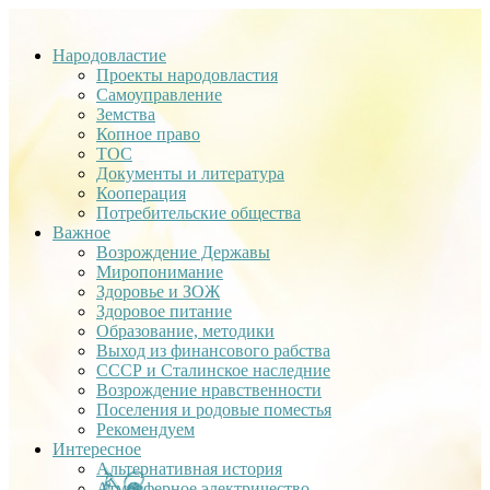
Народовластие
Проекты народовластия
Самоуправление
Земства
Копное право
ТОС
Документы и литература
Кооперация
Потребительские общества
Важное
Возрождение Державы
Миропонимание
Здоровье и ЗОЖ
Здоровое питание
Образование, методики
Выход из финансового рабства
СССР и Сталинское наследние
Возрождение нравственности
Поселения и родовые поместья
Рекомендуем
Интересное
Альтернативная история
Атмосферное электричество