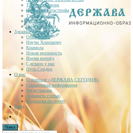
Теория заговора
Недавняя катастрофа
Тартария
Гиганты
Плоская Земля
Здравые проекты
Общее дело
Научи Хорошему
Крамола
Новая реальность
Время вперёд
Сделано у нас
Путь Сердца
О нас
О портале «ДЕРЖАВА СЕГОДНЯ»
Справочная информация
Регистрация
Добавить статью
Подписка по почте
Вход