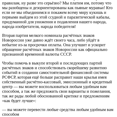
правилам, ну разве это серьёзно? Мы платим им, потому что
мы разобщены и дезориентированы как пьяные муравьи! Кто
если не мы объединимся и покажем всему миру кукишь и
первыми выйдем из этой ссудной и паразитической кабалы,
придуманной для унижения и подавления нашего народа,
народа изобретателя, народа победителя!
Вторая партия мелкого номинала расчётных знаков
Новороссии уже давно ждёт своего часа, либо уйдёт в
небытие из-за просрочки оплаты. Она улучшит и ускорит
обращение расчётных знаков Новороссии как официально
признанной временной валюты СССР.
Чтобы помочь в выкупе второй и последующих партий
расчётных знаков и способствовать скорейшему развитию
событий в создании самостоятельной финансовой системы
РСФСР, которая ещё больше расправит наши крылья имея
собственный расчётно-кассовый, эмиссионный и кредитный
центр — вы можете воспользоваться любым удобным вам
способом, а так же предложить свои варианты и пожелания,
так же рады любой обоснованной критике и предложениям
«как будет лучше»:
— вы можете перевести любые средства любым удобным вам
способом