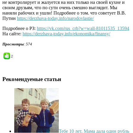
не контролирует и жалуется на них только на своей кухне и
своим друзьям, что по сути очень смешно выглядит. Мы
наняли рабочих и ушли! Подробнее о том. что советует В.В.
Путин
https://derzhava-today.info/narodovlastie/
Подробнее о РЗ:
https://vk.com/rus_crb?w=wall-81011535_13594
На сайте:
https://derzhava-today.info/ekonomika/finansy/
Просмотры
: 574
2
Рекомендуемые статьи
Тебе 10 лет. Мама дала один рубль