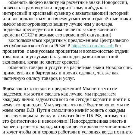
— обменять любую валюту на расчётные знаки Новороссии,
повесить в рамочку или подарить кому нибудь как
интересный и красивый сувенир с захватывающей историей
или воспользоваться по своему усмотрению (расчётные знаки
имеют многоуровневую защиту лучше чем у доллара,
подделка преследуется в том числе по закону военного
времени СССР в режиме его временной оккупации)
— воспользоваться кредитным предложением Центрального
республиканского банка РСФСР
https://vk.com/rus_crb
без
процентов, с минусовым процентом и возможностью отдачи
товаром или услугами (актуально для развития местной
экономики, когда не хватает средств)
— обменять товары и услуги на расчётные знаки Новороссии,
применять их в бартерных и прочих сделках, так же как
частичную оплату товаров и услуг.
Ждём ваших отзывов и предложений! Мы ни на что не
надеемся, мы хотим сделать как лучше, мы предлагаем
каждому лично задуматься кого он сегодня кормит и поит и к
чему это приводит. Мы уверены что всё будет хорошо, мы не
ждём когда В.В. Путин самолично начнёт ходить с каждым
гос. служащим за ручку и захватит боем ЦБ РФ, потому что
это фантастично и невозможно! Непосредственная власть в
нашей стране это народ, который делегировал её чиновникам
и хочет чтобы они хорошо работали в условиях когда их никто