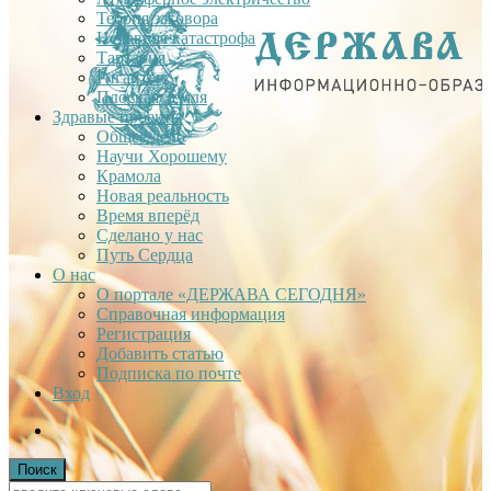
Теория заговора
Недавняя катастрофа
Тартария
Гиганты
Плоская Земля
Здравые проекты
Общее дело
Научи Хорошему
Крамола
Новая реальность
Время вперёд
Сделано у нас
Путь Сердца
О нас
О портале «ДЕРЖАВА СЕГОДНЯ»
Справочная информация
Регистрация
Добавить статью
Подписка по почте
Вход