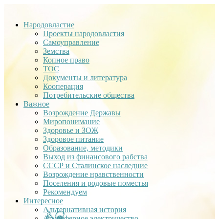
Народовластие
Проекты народовластия
Самоуправление
Земства
Копное право
ТОС
Документы и литература
Кооперация
Потребительские общества
Важное
Возрождение Державы
Миропонимание
Здоровье и ЗОЖ
Здоровое питание
Образование, методики
Выход из финансового рабства
СССР и Сталинское наследние
Возрождение нравственности
Поселения и родовые поместья
Рекомендуем
Интересное
Альтернативная история
Атмосферное электричество