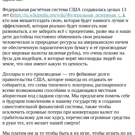
Федеральная расчётная система США создавалась целых 13
лет (
https://ru.wikipedia.org/wiki/Федеральная_резервная_с..
),
кто нам мешаетсоздать свою, которая будет намного лучше и
эффективней, которая реально будет помогать нам
развиваться, а не забирать всё с процентами, разве мы и наши
дети достойны постоянно обменивать свои реальные
человеческие и природные ресурсы на американскую ничем
не обеспеченную паразитическую бумагу и её производные
(все мировые валюты включая рубль), это очень похоже на
бусы для индейцев, в которые верят миллиарды людей на
земле, что они имеют какую то ценность.
Доллары и его производные — это фейковые долги
правительства США, которое никогда их отдавать не
собирается, это схема типичного лохотрона, распиаренного
всеми возможными способами и подающаяся местным
аборигенам под сладким соусом. Мы предлагаем помочь себе
и будущим поколениям и нашему государству в создании
самостоятельной финансовой системы, также чтобы
исключить огромные потери при конвертации валют по
грабительскому для нас курсу, перечисляя огромные средства
в руки тех, кто желает нашей смерти!
Мы платим им за то чтобы быть в их игре, чтобы играть по их