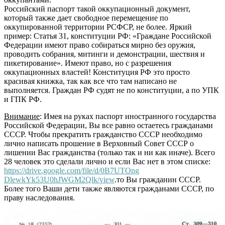
Российский паспорт такой оккупационный документ,
который также дает свободное перемещение по
оккупированной территории РСФСР, не более. Яркий
пример: Статья 31, конституции РФ: «Граждане Российской
Федерации имеют право собираться мирно без оружия,
проводить собрания, митинги и демонстрации, шествия и
пикетирование». Имеют право, но с разрешения
оккупационных властей! Конституция РФ это просто
красивая книжка, так как все что там написано не
выполняется. Граждан РФ судят не по конституции, а по УПК
и ГПК РФ.
Внимание
: Имея на руках паспорт иностранного государства
Российской Федерации, Вы все равно остаетесь гражданами
СССР. Чтобы прекратить гражданство СССР необходимо
лично написать прошение в Верховный Совет СССР о
лишении Вас гражданства (только так и ни как иначе). Всего
28 человек это сделали лично и если Вас нет в этом списке:
https://drive.google.com/file/d/0B7UTOng
DlewkYk53U0hJWGM2Qlk/view
.то Вы гражданин СССР.
Более того Ваши дети также являются гражданами СССР, по
праву наследования.