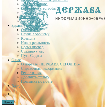
Теория заговора
Недавняя катастрофа
Тартария
Гиганты
Плоская Земля
Здравые проекты
Общее дело
Научи Хорошему
Крамола
Новая реальность
Время вперёд
Сделано у нас
Путь Сердца
О нас
О портале «ДЕРЖАВА СЕГОДНЯ»
Справочная информация
Регистрация
Добавить статью
Подписка по почте
Вход