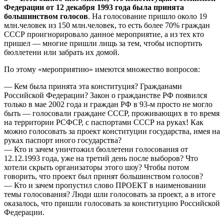
Федерации от 12 декабря 1993 года была принята
большинством голосов
. На голосование пришло около 19
млн.человек из 150 млн.человек, то есть более 70% граждан
СССР проигнорировало данное мероприятие, а из тех кто
пришел — многие пришли лищь за тем, чтобы испортить
бюллетени или забрать их домой.
По этому «мероприятию» имеются множество вопросов:
— Кем была принята эта конституция? Гражданами
Российской Федерации? Закон о гражданстве РФ появился
только в мае 2002 года и граждан РФ в 93-м просто не могло
быть — голосовали граждане СССР, проживающих в то время
на территории РСФСР, с паспортами СССР на руках! Как
можно голосовать за проект конституции государства, имея на
руках паспорт иного государства?
— Кто и зачем уничтожил бюллетени голосования от
12.12.1993 года, уже на третий день после выборов? Что
хотели скрыть организаторы этого шоу? Чтобы потом
говорить, что проект был принят большинством голосов?
— Кто и зачем пропустил слово ПРОЕКТ в наименовании
темы голосования? Люди шли голосовать за проект, а в итоге
оказалось, что пришли голосовать за конституцию Российской
Федерации.