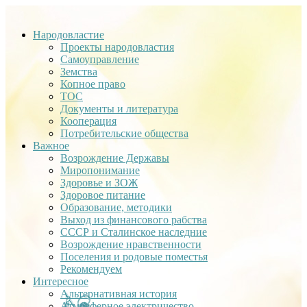
Народовластие
Проекты народовластия
Самоуправление
Земства
Копное право
ТОС
Документы и литература
Кооперация
Потребительские общества
Важное
Возрождение Державы
Миропонимание
Здоровье и ЗОЖ
Здоровое питание
Образование, методики
Выход из финансового рабства
СССР и Сталинское наследние
Возрождение нравственности
Поселения и родовые поместья
Рекомендуем
Интересное
Альтернативная история
Атмосферное электричество