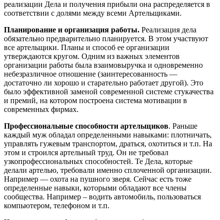
реализации Дела и получения прибыли она распределяется в
соответствии с долями между всеми Артельщиками.
Планирование и организация работы.
Реализация дела
обязательно предварительно планируется. В этом участвуют
все артельщики. Планы и способ ее организации
утверждаются кругом. Одним из важных элементов
организации работы была взаимовыручка и одновременно
небезразличное отношение (заинтересованность —
достаточно ли хорошо и старательно работает другой). Это
было эффективной заменой современной системе стукачества
и премий, на котором построена система мотивации в
современных фирмах.
Профессиональные способности артельщиков
. Раньше
каждый муж обладал определенными навыками: плотничать,
управлять гужевым транспортом, драться, охотиться и т.п. На
этом и строился артельный труд. Он не требовал
узкопрофессиональных способностей. Те Дела, которые
делали артелью, требовали именно сплоченной организации.
Например — охота на пушного зверя. Сейчас есть тоже
определенные навыки, которыми обладают все члены
сообщества. Например – водить автомобиль, пользоваться
компьютером, телефоном и т.п.