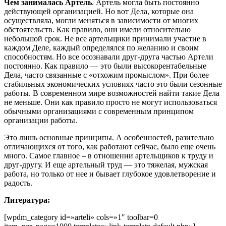
Чем занималась Артель
. Артель могла быть постоянно
действующей организацией. Но вот Дела, которые она
осуществляла, могли меняться в зависимости от многих
обстоятельств. Как правило, они имели относительно
небольшой срок. Не все артельщики принимали участие в
каждом Деле, каждый определялся по желанию и своим
способностям. Но все осознавали друг-друга частью Артели
постоянно. Как правило — это были высокорентабельные
Дела, часто связанные с «отхожим промыслом». При более
стабильных экономических условиях часто это были сезонные
работы. В современном мире возможностей найти такие Дела
не меньше. Они как правило просто не могут использоваться
обычными организациями с современным принципом
организации работы.
Это лишь основные принципы. А особенностей, разительно
отличающихся от того, как работают сейчас, было еще очень
много. Самое главное – в отношении артельщиков к труду и
друг-другу. И еще артельный труд — это тяжелая, мужская
работа, но только от нее и бывает глубокое удовлетворение и
радость.
Литература:
[wpdm_category id=»arteli» cols=»1″ toolbar=0