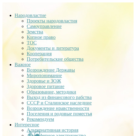
Народовластие
Проекты народовластия
Самоуправление
Земства
Копное право
ТОС
Документы и литература
Кооперация
Потребительские общества
Важное
Возрождение Державы
Миропонимание
Здоровье и ЗОЖ
Здоровое питание
Образование, методики
Выход из финансового рабства
СССР и Сталинское наследние
Возрождение нравственности
Поселения и родовые поместья
Рекомендуем
Интересное
Альтернативная история
Атмосферное электричество