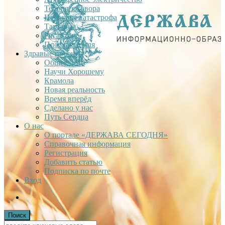
Теория заговора
Недавняя катастрофа
Тартария
Гиганты
Плоская Земля
Здравые проекты
Общее дело
Научи Хорошему
Крамола
Новая реальность
Время вперёд
Сделано у нас
Путь Сердца
О нас
О портале «ДЕРЖАВА СЕГОДНЯ»
Справочная информация
Регистрация
Добавить статью
Подписка по почте
Вход