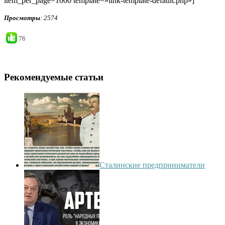
item_per_page=1000 template=»link-template-default.php»]
Просмотры
: 2574
76
Рекомендуемые статьи
Сталинские предприниматели