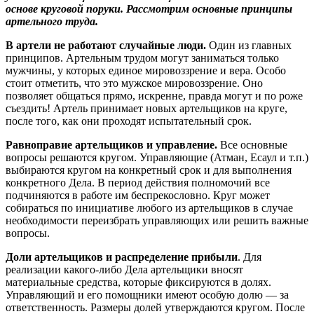
основе круговой поруки. Рассмотрим основные принципы
артельного труда.
В артели не работают случайные люди.
Один из главных
принципов. Артельным трудом могут заниматься только
мужчины, у которых единое мировоззрение и вера. Особо
стоит отметить, что это мужское мировоззрение. Оно
позволяет общаться прямо, искренне, правда могут и по роже
съездить! Артель принимает новых артельщиков на круге,
после того, как они проходят испытательный срок.
Равноправие артельщиков и управление.
Все основные
вопросы решаются кругом. Управляющие (Атман, Есаул и т.п.)
выбираются кругом на конкретный срок и для выполнения
конкретного Дела. В период действия полномочий все
подчиняются в работе им беспрекословно. Круг может
собираться по инициативе любого из артельщиков в случае
необходимости переизбрать управляющих или решить важные
вопросы.
Доли артельщиков и распределение прибыли
. Для
реализации какого-либо Дела артельщики вносят
материальные средства, которые фиксируются в долях.
Управляющий и его помощники имеют особую долю — за
ответственность. Размеры долей утверждаются кругом. После