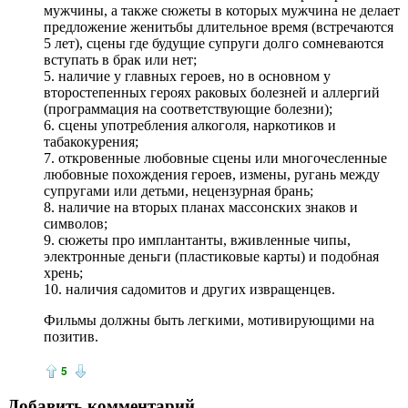
мужчины, а также сюжеты в которых мужчина не делает
предложение женитьбы длительное время (встречаются
5 лет), сцены где будущие супруги долго сомневаются
вступать в брак или нет;
5. наличие у главных героев, но в основном у
второстепенных героях раковых болезней и аллергий
(программация на соответствующие болезни);
6. сцены употребления алкоголя, наркотиков и
табакокурения;
7. откровенные любовные сцены или многочесленные
любовные похождения героев, измены, ругань между
супругами или детьми, нецензурная брань;
8. наличие на вторых планах массонских знаков и
символов;
9. сюжеты про имплантанты, вживленные чипы,
электронные деньги (пластиковые карты) и подобная
хрень;
10. наличия садомитов и других извращенцев.
Фильмы должны быть легкими, мотивирующими на
позитив.
5
Добавить комментарий