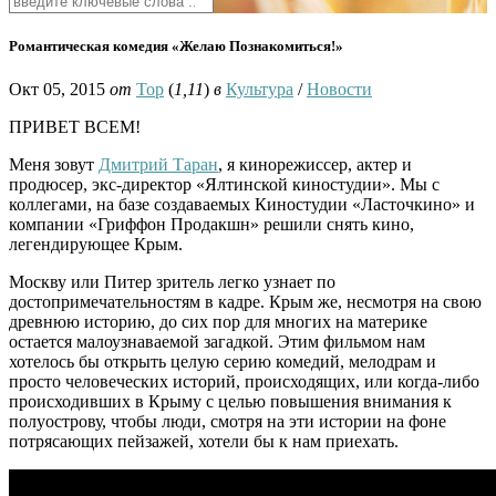
Романтическая комедия «Желаю Познакомиться!»
Окт 05, 2015
от
Тор
(
1,11
)
в
Культура
/
Новости
ПРИВЕТ ВСЕМ!
Меня зовут
Дмитрий Таран
, я кинорежиссер, актер и
продюсер, экс-директор «Ялтинской киностудии». Мы с
коллегами, на базе создаваемых Киностудии «Ласточкино» и
компании «Гриффон Продакшн» решили снять кино,
легендирующее Крым.
Москву или Питер зритель легко узнает по
достопримечательностям в кадре. Крым же, несмотря на свою
древнюю историю, до сих пор для многих на материке
остается малоузнаваемой загадкой. Этим фильмом нам
хотелось бы открыть целую серию комедий, мелодрам и
просто человеческих историй, происходящих, или когда-либо
происходивших в Крыму с целью повышения внимания к
полуострову, чтобы люди, смотря на эти истории на фоне
потрясающих пейзажей, хотели бы к нам приехать.