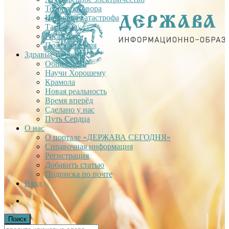
Теория заговора
Недавняя катастрофа
Тартария
Гиганты
Плоская Земля
Здравые проекты
Общее дело
Научи Хорошему
Крамола
Новая реальность
Время вперёд
Сделано у нас
Путь Сердца
О нас
О портале «ДЕРЖАВА СЕГОДНЯ»
Справочная информация
Регистрация
Добавить статью
Подписка по почте
Вход