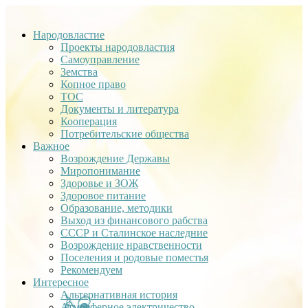
Народовластие
Проекты народовластия
Самоуправление
Земства
Копное право
ТОС
Документы и литература
Кооперация
Потребительские общества
Важное
Возрождение Державы
Миропонимание
Здоровье и ЗОЖ
Здоровое питание
Образование, методики
Выход из финансового рабства
СССР и Сталинское наследние
Возрождение нравственности
Поселения и родовые поместья
Рекомендуем
Интересное
Альтернативная история
Атмосферное электричество