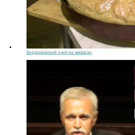
Бездрожжевой хлеб на закваске