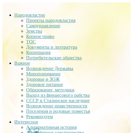
Народовластие
Проекты народовластия
Самоуправление
Земства
Копное право
ТОС
Документы и литература
Кооперация
Потребительские общества
Важное
Возрождение Державы
Миропонимание
Здоровье и ЗОЖ
Здоровое питание
Образование, методики
Выход из финансового рабства
СССР и Сталинское наследние
Возрождение нравственности
Поселения и родовые поместья
Рекомендуем
Интересное
Альтернативная история
Атмосферное электричество