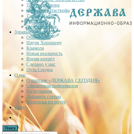
Теория заговора
Недавняя катастрофа
Тартария
Гиганты
Плоская Земля
Здравые проекты
Общее дело
Научи Хорошему
Крамола
Новая реальность
Время вперёд
Сделано у нас
Путь Сердца
О нас
О портале «ДЕРЖАВА СЕГОДНЯ»
Справочная информация
Регистрация
Добавить статью
Подписка по почте
Вход