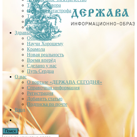
Теория заговора
Недавняя катастрофа
Тартария
Гиганты
Плоская Земля
Здравые проекты
Общее дело
Научи Хорошему
Крамола
Новая реальность
Время вперёд
Сделано у нас
Путь Сердца
О нас
О портале «ДЕРЖАВА СЕГОДНЯ»
Справочная информация
Регистрация
Добавить статью
Подписка по почте
Вход