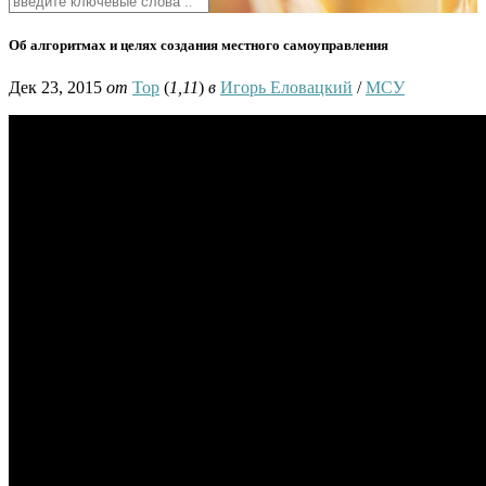
Об алгоритмах и целях создания местного самоуправления
Дек 23, 2015
от
Тор
(
1,11
)
в
Игорь Еловацкий
/
МСУ