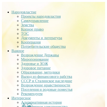
Народовластие
Проекты народовластия
Самоуправление
Земства
Копное право
ТОС
Документы и литература
Кооперация
Потребительские общества
Важное
Возрождение Державы
Миропонимание
Здоровье и ЗОЖ
Здоровое питание
Образование, методики
Выход из финансового рабства
СССР и Сталинское наследние
Возрождение нравственности
Поселения и родовые поместья
Рекомендуем
Интересное
Альтернативная история
Атмосферное электричество