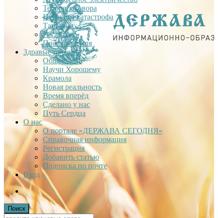
Теория заговора
Недавняя катастрофа
Тартария
Гиганты
Плоская Земля
Здравые проекты
Общее дело
Научи Хорошему
Крамола
Новая реальность
Время вперёд
Сделано у нас
Путь Сердца
О нас
О портале «ДЕРЖАВА СЕГОДНЯ»
Справочная информация
Регистрация
Добавить статью
Подписка по почте
Вход