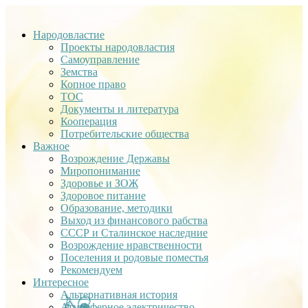
Народовластие
Проекты народовластия
Самоуправление
Земства
Копное право
ТОС
Документы и литература
Кооперация
Потребительские общества
Важное
Возрождение Державы
Миропонимание
Здоровье и ЗОЖ
Здоровое питание
Образование, методики
Выход из финансового рабства
СССР и Сталинское наследние
Возрождение нравственности
Поселения и родовые поместья
Рекомендуем
Интересное
Альтернативная история
Атмосферное электричество