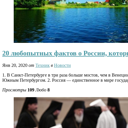
20 любопытных фактов о России, котор
Янв 20, 2020
от
Техник
в
Новости
1. В Санкт-Петербурге в три раза больше мостов, чем в Венец
Южным Петербургом. 2. Россия — единственное в мире государс
Просмотры
109
Любо
8