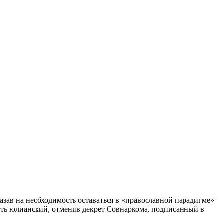
зав на необходимость оставаться в «православной парадигме»
уть юлианский, отменив декрет Совнаркома, подписанный в