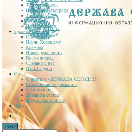
Теория заговора
Недавняя катастрофа
Тартария
Гиганты
Плоская Земля
Здравые проекты
Общее дело
Научи Хорошему
Крамола
Новая реальность
Время вперёд
Сделано у нас
Путь Сердца
О нас
О портале «ДЕРЖАВА СЕГОДНЯ»
Справочная информация
Регистрация
Добавить статью
Подписка по почте
Вход