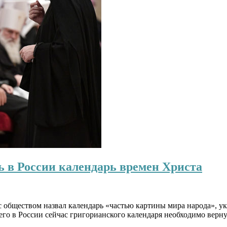
ь в России календарь времен Христа
обществом назвал календарь «частью картины мира народа», ука
го в России сейчас григорианского календаря необходимо верн