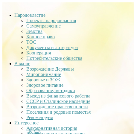
Народовластие
Проекты народовластия
Самоуправление
Земства
Копное право
ТОС
Документы и литература
Кооперация
Потребительские общества
Важное
Возрождение Державы
Миропонимание
Здоровье и ЗОЖ
Здоровое питание
Образование, методики
Выход из финансового рабства
СССР и Сталинское наследние
Возрождение нравственности
Поселения и родовые поместья
Рекомендуем
Интересное
Альтернативная история
Атмосферное электричество