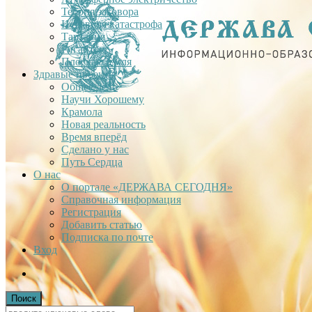
Теория заговора
Недавняя катастрофа
Тартария
Гиганты
Плоская Земля
Здравые проекты
Общее дело
Научи Хорошему
Крамола
Новая реальность
Время вперёд
Сделано у нас
Путь Сердца
О нас
О портале «ДЕРЖАВА СЕГОДНЯ»
Справочная информация
Регистрация
Добавить статью
Подписка по почте
Вход