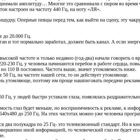
однимали амплитуду… Многие это сравнивали с пиром во время ч
он настроен на частоту 440 Гц, на ноту «ЛЯ».
Вишудху. Оперные певцы перед тем, как выйти на сцену, эту чакр
е до 20.000 Гц.
ан и тот нормально заработал, должен быть канал. А если энерг
окой частоте и только недавно (год-два) начали говорить о вре
220-230 Гц, у человека начинаются перебои в работе сердца, пов
 но 110 В постоянно. Частота выше, значит утомляемость ниже.
 50 Гц, на частоте нашей сети, то он действует утомляюще.
чень утомляюще, поэтому им проще нашпиговать передачи рекламой
 Гц, у людей быстро уставали глаза, появлялась раздражительн
емость глаз будет меньше, но восприимчивость к рекламе, к инф
40х480 до 250 Гц. На этих частотах можно уже человека програ
ся два полукадра по 25 Гц- это телевизионный стандарт. Но в ки
 совершенно иной информацией, то человеческий глаз не будет ег
ие.