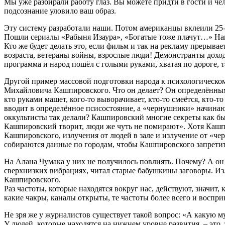
Мы уже разбирали работу глаз. Вы можете придти в гости и чел
подсознание уловило ваш образ.
Эту систему разработали наши. Потом американцы вклеили 25-
Пошли сериалы «Рабыня Изаура», «Богатые тоже плачут…» Наш 
Кто же будет делать это, если фильм и так на рекламу прерыва
возраста, ветераны войны, взрослые люди! Демонстранты дохо
программа и народ пошёл с голыми руками, хватая по дороге, 
Другой пример массовой подготовки народа к психологическ
Михайловича Кашпировского. Что он делает? Он определённым
кто руками машет, кого-то выворачивает, кто-то смеётся, кто
вводит в определённое псисостояние, а «чернушники» начинают 
оккультисты так делали? Кашпировский многие секреты как бы р
Кашпировский творит, люди же чуть не помирают». Хотя Кашпир
Кашпировского, излучения от людей в зале и излучение от «че
собираются данные по городам, чтобы Кашпировского запретит
На Алана Чумака у них не получилось повлиять. Почему? А он 
сверхнизких вибрациях, читал старые бабушкины заговоры. Изл
Кашпировского.
Раз частоты, которые находятся вокруг нас, действуют, значит
какие чакры, каналы открыты, те частоты более всего и воспр
Не зря же у журналистов существует такой вопрос: «А какую 
У людей, которые находятся на нижнем уровне развития, – это,