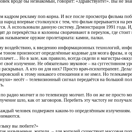
овек вроде бы незнакомый, говорит: «Здравствуйте!». Вы не знак
м кадром рекламу поп-корна. И все после просмотра фильма по
народ впервые столкнулся с тем, что фильм прерывается на рек
ется. А использовали данную систему. Демонстрация 1991 года. 
дят до перекрёстка и колонны сворачивают в переулок, где сто
так называемое оружие пролетариата: камни, палки.
ому воздействию, к введению информационных технологий, инф
 тоном произносит определённые кодовые для мозга фразы, и о
-то плачет… Но в зале, как правило, всегда сидели и магистры-
своё излучение. Не обязательно звуковое – на суггестивном уро
аскрывал. А кто он для них? Просто врач-психотерапевт. Делали
овский к этому никакого отношения и не имел. Но телекамере в
рнухи» несёт – телевизионный сигнал передаётся на большой по
ь.
по радио молчит и по телевизору молчит. Но он же не просто мо
учение шло, как от заговоров. Перебить эту частоту не получал
, каждый человек подвержен каким-то определённым излучениям. 
инимаются.
музыку вы любите?»
 так называемые, жители, – для жителей существует массовая поп