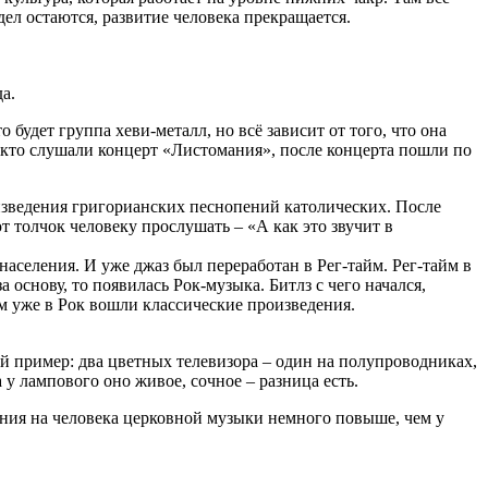
ел остаются, развитие человека прекращается.
а.
 будет группа хеви-металл, но всё зависит от того, что она
, кто слушали концерт «Листомания», после концерта пошли по
оизведения григорианских песнопений католических. После
т толчок человеку прослушать – «А как это звучит в
населения. И уже джаз был переработан в Рег-тайм. Рег-тайм в
за основу, то появилась Рок-музыка. Битлз с чего начался,
ом уже в Рок вошли классические произведения.
й пример: два цветных телевизора – один на полупроводниках,
 у лампового оно живое, сочное – разница есть.
яния на человека церковной музыки немного повыше, чем у