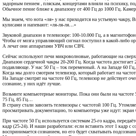
задорным пением , пляскам, концертами влияли на психику, п
Обычное пение ближе к диапазону от 400 Гц до 1000 Гц. Камерт
Мы знаем, что нота «ля» у нас приходится на устьевую чакру, 
кулисами и напевают: «ля-ля-ля…»
Звуковой диапазон в телевизоре: 100-10.000 Гц, а в магнитофон
Чтобы от мозга управляющий сигнал поступил в какой-либо орг
А лечат они аппаратами УВЧ или СВЧ.
Сейчас используют печи микроволновые, работающие на сверхвыс
Диапазон сердечной чакры 20-200 Гц. Когда частота достигает 
подавляюще. У нас 50 Гц – ток переменный. А на Западе 60 Гц,
Когда мы долго смотрим телевизор, который работает на частоте
На Западе смотрят на частоте 60 Гц, телевизор не действует о
сознание, у них идёт лучше.
Возьмите компьютерные мониторы. Пока они были на частоте 50
75 Гц, 85 Гц…
В страну стали завозить телевизоры с частотой 100 Гц. Утомля
просматривать документацию, то компьютеры уже идут: экран 6
При частоте 50 Гц используется системам 25-го кадра, передаёт
кадр (25-24). И наши разработали: если вставить этот 1 кадр с
воспринимается сознанием, но его будет схватывать подсознан