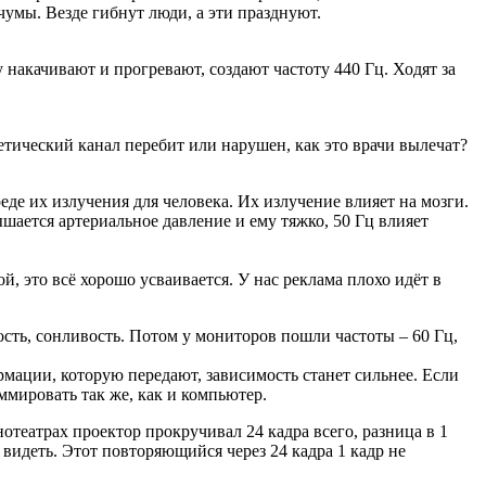
умы. Везде гибнут люди, а эти празднуют.
у накачивают и прогревают, создают частоту 440 Гц. Ходят за
етический канал перебит или нарушен, как это врачи вылечат?
де их излучения для человека. Их излучение влияет на мозги.
ышается артериальное давление и ему тяжко, 50 Гц влияет
, это всё хорошо усваивается. У нас реклама плохо идёт в
ость, сонливость. Потом у мониторов пошли частоты – 60 Гц,
ормации, которую передают, зависимость станет сильнее. Если
ммировать так же, как и компьютер.
нотеатрах проектор прокручивал 24 кадра всего, разница в 1
о видеть. Этот повторяющийся через 24 кадра 1 кадр не