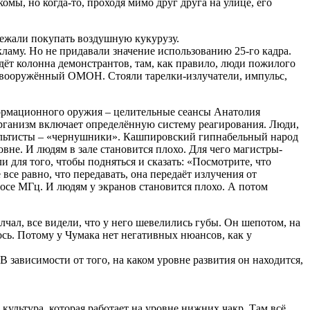
омы, но когда-то, проходя мимо друг друга на улице, его
бежали покупать воздушную кукурузу.
ламу. Но не придавали значение использованию 25-го кадра.
Идёт колонна демонстрантов, там, как правило, люди пожилого
ит вооружённый ОМОН. Стояли тарелки-излучатели, импульс,
ормационного оружия – целительные сеансы Анатолия
рганизм включает определённую систему реагирования. Люди,
оккультисты – «чернушники». Кашпировский гипнабельный народ
вне. И людям в зале становится плохо. Для чего магистры-
 для того, чтобы подняться и сказать: «Посмотрите, что
се равно, что передавать, она передаёт излучения от
лосе МГц. И людям у экранов становится плохо. А потом
лчал, все видели, что у него шевелились губы. Он шепотом, на
ось. Потому у Чумака нет негативных нюансов, как у
В зависимости от того, на каком уровне развития он находится,
 культура, которая работает на уровне нижних чакр. Там всё