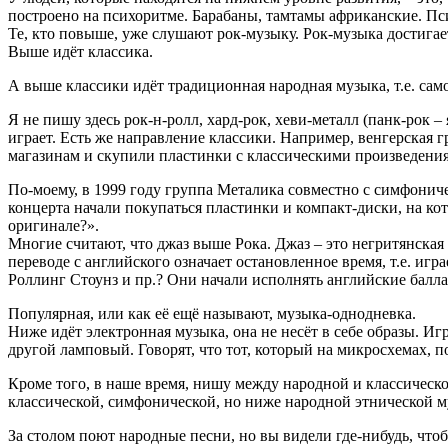
построено на психоритме. Барабаны, тамтамы африканские. Пси
Те, кто повыше, уже слушают рок-музыку. Рок-музыка достигае
Выше идёт классика.
А выше классики идёт традиционная народная музыка, т.е. само
Я не пишу здесь рок-н-ролл, хард-рок, хеви-металл (панк-рок – 
играет. Есть же направление классики. Например, венгерская 
магазинам и скупили пластинки с классическими произведени
По-моему, в 1999 году группа Металика совместно с симфонич
концерта начали покупаться пластинки и компакт-диски, на кот
оригинале?».
Многие считают, что джаз выше Рока. Джаз – это негритянская 
переводе с английского означает остановленное время, т.е. играе
Роллинг Стоунз и пр.? Они начали исполнять английские балла
Популярная, или как её ещё называют, музыка-однодневка.
Ниже идёт электронная музыка, она не несёт в себе образы. И
другой ламповый. Говорят, что тот, который на микросхемах, по
Кроме того, в наше время, нишу между народной и классическ
классической, симфонической, но ниже народной этнической м
За столом поют народные песни, но вы видели где-нибудь, чт