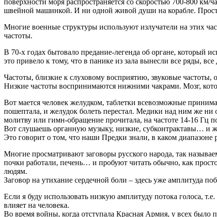
поверхности моря распространяется со скоростью 700-800 км/час
швейной машинкой. И ни одной живой души на корабле. Просто 
Многие военные структуры используют излучатели на этих часто
частоты.
В 70-х годах бытовало предание-легенда об органе, который ис
это привело к тому, что в панике из зала вынесли все ряды, все
Частоты, близкие к слуховому восприятию, звуковые частоты, 
Низкие частоты воспринимаются нижними чакрами. Мозг, которы
Вот мается человек желудком, таблетки всевозможные принимает
пошептала, и желудок болеть перестал. Медики над ним же ни 
молитву или гимн-обращение прочитала, на частоте 14-16 Гц по
Вот слушаешь органную музыку, низкие, субконтрактавы… и же
Это говорит о том, что наши Предки знали, в каком диапазоне р
Многие просматривают заговоры русского народа, так называем
почки работали, печень… и пробуют читать обычно, как просто
людям.
Заговор на утихание сердечной боли – здесь уже амплитуда поб
Если я буду использовать низкую амплитуду потока голоса, т.е.
влияет на человека.
Во время войны, когда отступала Красная Армия, у всех было