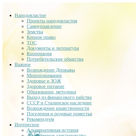
Народовластие
Проекты народовластия
Самоуправление
Земства
Копное право
ТОС
Документы и литература
Кооперация
Потребительские общества
Важное
Возрождение Державы
Миропонимание
Здоровье и ЗОЖ
Здоровое питание
Образование, методики
Выход из финансового рабства
СССР и Сталинское наследние
Возрождение нравственности
Поселения и родовые поместья
Рекомендуем
Интересное
Альтернативная история
Атмосферное электричество