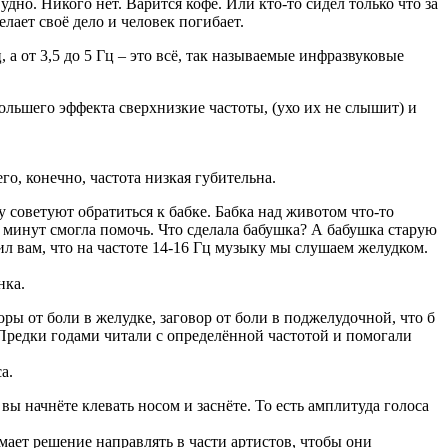
дно. Никого нет. Варится кофе. Или кто-то сидел только что за
лает своё дело и человек погибает.
а от 3,5 до 5 Гц – это всё, так называемые инфразвуковые
ольшего эффекта сверхнизкие частоты, (ухо их не слышит) и
о, конечно, частота низкая губительна.
 советуют обратиться к бабке. Бабка над животом что-то
о минут смогла помочь. Что сделала бабушка? А бабушка старую
ил вам, что на частоте 14-16 Гц музыку мы слушаем желудком.
нка.
ы от боли в желудке, заговор от боли в поджелудочной, что б
и Предки годами читали с определённой частотой и помогали
а.
 вы начнёте клевать носом и заснёте. То есть амплитуда голоса
ает решение направлять в части артистов, чтобы они