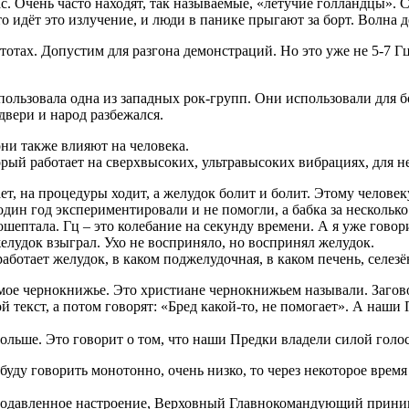
. Очень часто находят, так называемые, «летучие голландцы». Су
идёт это излучение, и люди в панике прыгают за борт. Волна де
тах. Допустим для разгона демонстраций. Но это уже не 5-7 Гц, 
пользовала одна из западных рок-групп. Они использовали для б
 двери и народ разбежался.
они также влияют на человека.
й работает на сверхвысоких, ультравысоких вибрациях, для нег
, на процедуры ходит, а желудок болит и болит. Этому человеку
один год экспериментировали и не помогли, а бабка за нескольк
шептала. Гц – это колебание на секунду времени. А я уже говор
лудок взыграл. Ухо не восприняло, но воспринял желудок.
аботает желудок, в каком поджелудочная, в каком печень, селезё
ое чернокнижье. Это христиане чернокнижьем называли. Заговор
й текст, а потом говорят: «Бред какой-то, не помогает». А наш
ольше. Это говорит о том, что наши Предки владели силой голос
 буду говорить монотонно, очень низко, то через некоторое время
 подавленное настроение, Верховный Главнокомандующий приним