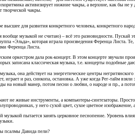
хоритмика активизирует нижние чакры, а верхние, как бы не у д
т творческой чакры.
е высшее для развития конкретного человека, конкретного народ
я вообще музыкой не считаю) – всё это разновидности. Пускай это
группа «Эльда», которая играла произведения Ференца Листа. Те
ями Ференца Листа.
еским оркестром дала рок-концерт. В этом концерте звучали пр
орых записана классическая музыка, т.е. концерты подобные даю
музыка, она действует на энергетические центры негритянского 
т, играет и раз, синкопа, остановка. А уже когда Рег-тайм взяли 
ды на новый манер, потом песни о любви, о народе и пр., а пот
грают не живые инструменты, а компьютеры-синтезаторы. Просто
лупроводниках, у него сухой цвет, сухое цветное изображение, а
ой музыкой пытается занять церковное песнопение. Уровень вли
узыки.
обы псалмы Давида пели?