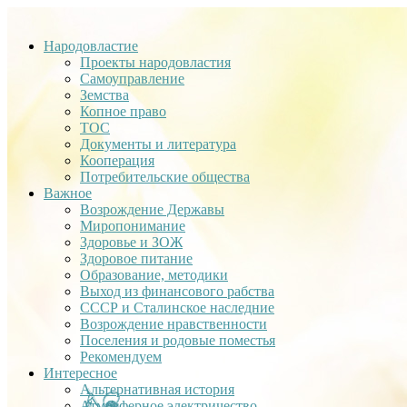
Народовластие
Проекты народовластия
Самоуправление
Земства
Копное право
ТОС
Документы и литература
Кооперация
Потребительские общества
Важное
Возрождение Державы
Миропонимание
Здоровье и ЗОЖ
Здоровое питание
Образование, методики
Выход из финансового рабства
СССР и Сталинское наследние
Возрождение нравственности
Поселения и родовые поместья
Рекомендуем
Интересное
Альтернативная история
Атмосферное электричество