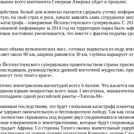
вование всего континента Северная Америка уйдет в прошлое.
о действия. Белый дом всячески пытается сдержать утечку инфо
тую, на свой страх и риск, начали заявлять сами сотрудники зап
атастрофа – извержение Йеллоустоунского супервулкана. С 2013 
ованной информации за 2014 год на территории парка было заф
лчков постоянно увеличивается, что вместе с фактом подъёма ур
но объема вулканических масс, готовых вырваться из недр земл
ет около 90 км, ширина равняется 30 км, глубина варьирует от 
Йеллоустоунского супервулкана правительством страны присвое
оисходящим, руководствуясь древней восточной мудростью, при
несут тело твоего врага».
точно землетрясения магнитудой всего 6 баллов. Что касается н
ядерном взрыве мощностью всего лишь 1 мегатонна, эквивалентна
е попадание одной российской ракеты «Тополь-М».
вимым последствиям, это будет глобальная катастрофа планетарн
е одержит окончательную и бесповоротную победу. Так как сила
и полностью скрывшись под водами двух соединившихся океанов
ные извержением и землетрясениями, которые будут сопровожда
традает Африка. Со стороны Тихого океана значительный ущерб
острадают от ударов цунами полуостров Камчатка, остров Саха