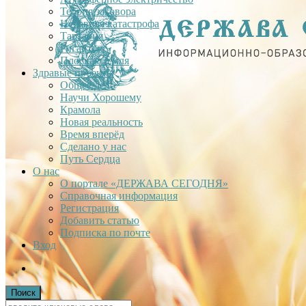
Теория заговора
Недавняя катастрофа
Тартария
Гиганты
Плоская Земля
Здравые проекты
Общее дело
Научи Хорошему
Крамола
Новая реальность
Время вперёд
Сделано у нас
Путь Сердца
О нас
О портале «ДЕРЖАВА СЕГОДНЯ»
Справочная информация
Регистрация
Добавить статью
Подписка по почте
Вход