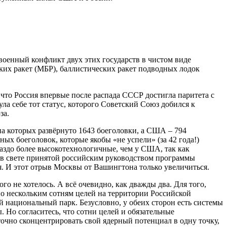
военный конфликт двух этих государств в чистом виде
их ракет (МБР), баллистических ракет подводных лодок
 что Россия впервые после распада СССР достигла паритета с
а себе тот статус, которого Советский Союз добился к
за.
 на которых развёрнуто 1643 боеголовки, а США – 794
ых боеголовок, которые якобы «не успели» (за 42 года!)
ораздо более высокотехнологичные, чем у США, так как
 в свете принятой российским руководством программы
. И этот отрыв Москвы от Вашингтона только увеличиться.
го не хотелось. А всё очевидно, как дважды два. Для того,
о нескольким сотням целей на территории Российской
й национальный парк. Безусловно, у обеих сторон есть системы
 Но согласитесь, что сотни целей и обязательные
аточно сконцентрировать свой ядерный потенциал в одну точку,