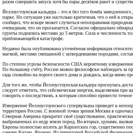
разом совершить запуск хотя бы пары десятков ракет и сущест
Йеллоустоунская кальдера – это и без того бомба замедленног
парке. Но ситуация уже настолько критичная, что о ней в откры
сообщил, что вскоре может случиться непоправимая природная к
очевидным, что он просыпается. Согласно официально обнарод
грунты поднялись местами до 5 метров. Сила и численность то
приближающейся катастрофе.
Недавно была опубликована уточнённая информация относитель
магмой, местами смешанной с затвердевшими породами, составля
По степени угрозы безопасности США вероятному извержению 
По большому счёту, России можно философски наблюдать за пр
сядь спокойно на пороге своего дома и дождись, когда мимо про
Для того же, чтобы Йеллоустоунская кальдера проснулась доста
следует отметить, что сейсмическая энергия, выделяемая при 
говорить о последствиях, к которым способно привести точно
Извержение Йеллоустоунского супервулкана приведет к непопра
территории России. С военной точки зрения Москва в одночась
Северная Америка прекратит своё существование, практическ
выброшенных из недр земли пород. Во-вторых, цунами, вызван
Европы полностью вплоть до Карпатских гор, существенно пос
самому Китаю, Японии. Из территорий Российской Федерации п