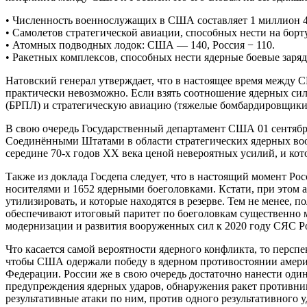
• Численность военнослужащих в США составляет 1 миллион 4
• Самолетов стратегической авиации, способных нести на бор
• Атомных подводных лодок: США — 140, Россия − 110.
• Ракетных комплексов, способных нести ядерные боевые зар
Натовский генерал утверждает, что в настоящее время между 
практически невозможно. Если взять соотношение ядерных си
(БРПЛ) и стратегическую авиацию (тяжелые бомбардировщики)
В свою очередь Государственный департамент США 01 сентября 
Соединёнными Штатами в области стратегических ядерных воор
середине 70-х годов ХХ века ценой невероятных усилий, и кото
Также из доклада Госдепа следует, что в настоящий момент Ро
носителями и 1652 ядерными боеголовками. Кстати, при этом а
утилизировать, и которые находятся в резерве. Тем не менее, 
обеспечивают итоговый паритет по боеголовкам существенно 
модернизации и развития вооруженных сил к 2020 году СЯС Ро
Что касается самой вероятности ядерного конфликта, то перспе
чтобы США одержали победу в ядерном противостоянии америк
Федерации. России же в свою очередь достаточно нанести один
предупреждения ядерных ударов, обнаружения ракет противник
результативные атаки по ним, против одного результативного у