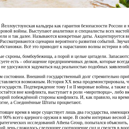
 Йеллоустоунская кальдера как гарантия безопасности России и 
ировой войны. Выступают аналитики и специалисты всех масте
тели и так далее. Называются конкретные даты. Акцентируется
Рассматриваются сценарии вероятного развития событий. Звучат
обстановки. Всё это приводит к нарастанию волны истерии в об
ые схроны, бомбоубежища, а порой и целые цитадели. Запасаютс
й суете есть – обогащение предприимчивых делков, которые всег
то не удосужился задуматься над реальностью подобных заявлений
ом состоянии. Внешний государственный долг стремительно при
ставляется возможным. История ХХ века продемонстрировала, 
 государств. Подтверждение тому I и II мировые войны, а такж
аётся вне конфликта, выступает в роли «миротворца», либо вк
торий побеждённой стороны конфликта. И, как правило, на вре
в огне, а Соединённые Штаты процветают.
стоящее время в мире существует лишь два государства, имеющ
 90% всего ядерного оружия в мире. В своём интервью весной 2
тратегических исследований Athena Group, попытался объяснит
ий день сложилось следующее соотношение сил и средств в во