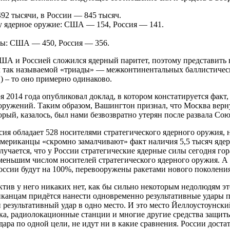
92 тысячи, в России — 845 тысяч.
ту ядерное оружие: США — 154, Россия — 141.
яды: США — 450, Россия — 356.
США и Россией сложился ядерный паритет, поэтому представить 
л так называемой «триады» — межконтинентальных баллистическ
 – то оно примерно одинаково.
2014 года опубликовал доклад, в котором констатируется факт,
ужений. Таким образом, Вашингтон признал, что Москва вернул
рый, казалось, был нами безвозвратно утерян после развала Сою
ссия обладает 528 носителями стратегического ядерного оружия,
мериканцы «скромно замалчивают» факт наличия 5,5 тысяч ядерн
получается, что у России стратегические ядерные силы сегодня г
меньшим числом носителей стратегического ядерного оружия. А
ссии будут на 100%, перевооружены ракетами нового поколения
ктив у него никаких нет, как бы сильно некоторым недолюдям это
анцам придётся нанести одновременно результативные удары п
 результативный удар в одно место. И это место Йеллоустоунски
а, радиолокационные станции и многие другие средства защиты.
дара по одной цели, не идут ни в какие сравнения. России дост