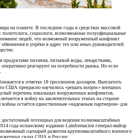
мира на планете. В последние годы в средствах массовой
й: политологи, социологи, всевозможные полуофициальные
 внимание людей, что возможный вооруженный конфликт
 обвинения и упрёки в адрес тех или иных руководителей
ществе.
я продуктами питания, питьевой воды, лекарствами,
да оперативно реагируют на потребности рынка. Но если
.
ближается к отметке 18 триллионов долларов. Выплатить
что США прекрасно научились «решать вопрос» внешних
е целый перечень локальных вооруженных конфликтов,
лючается в войну на заключительных этапах на стороне
мя войны остаётся единственным «надежным партнером» для
их достаточный потенциал для ведения полномасштабных
014 года испанскому изданию Lainformacion генерал-майор
ь, возможный сценарий развития крупномасштабного военного
оруженных силах США и России: