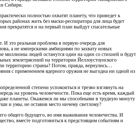
ии Сибири.
практически полностью охватят планету, что приведет к
орых районах жить без маски-респиратора для лица будет
вия прекратятся и на первый план выйдут спасательные
. И это реальная проблема в первую очередь для
лова, а не имперскими амбициями по захвату новых
е миллионы людей останутся один на один со стихией и будут
тельных землетрясений на территории Йеллоустоунского
нули территорию страны? Потом, правда, вернулись…
ояния с применением ядерного оружия не выгодна ни одной из
пределенной степени успокоиться и трезво взглянуть на
ередь на уровень человечности. Пока еще есть время, каждый
 и даже планеты. Окажемся ли мы способными в трудную минуту
ши и умы, не оставив место ничему светлому?
его общего будущего, во имя выживания человечества. И
ество, вместе подготовиться к предстоящим событиям и