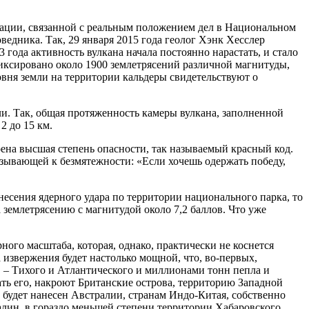
рмации, связанной с реальным положением дел в Национальном
оведника. Так, 29 января 2015 года геолог Хэнк Хесслер
года активность вулкана начала постоянно нарастать, и стало
иксировано около 1900 землетрясений различной магнитуды,
овня земли на территории кальдеры свидетельствуют о
и. Так, общая протяженность камеры вулкана, заполненной
2 до 15 км.
на высшая степень опасности, так называемый красный код.
зывающей к безмятежности: «Если хочешь одержать победу,
анесения ядерного удара по территории национального парка, то
 землетрясению с магнитудой около 7,2 баллов. Что уже
ого масштаба, которая, однако, практически не коснется
 извержения будет настолько мощной, что, во-первых,
 – Тихого и Атлантического и миллионами тонн пепла и
ть его, накроют Британские острова, территорию Западной
 будет нанесен Австралии, странам Индо-Китая, собственно
лин, в гораздо меньшей степени территории Хабаровского