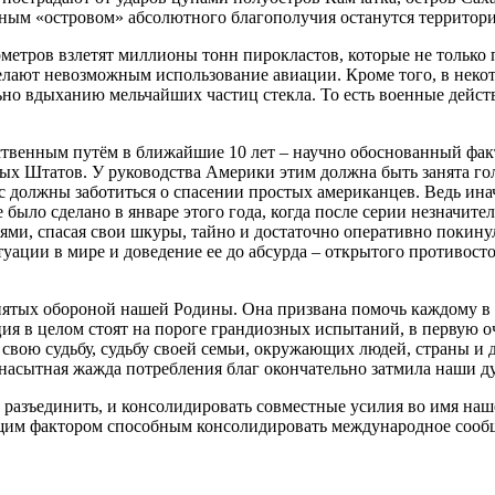
нным «островом» абсолютного благополучия останутся территор
ометров взлетят миллионы тонн пирокластов, которые не только 
делают невозможным использование авиации. Кроме того, в некот
ьно вдыханию мельчайших частиц стекла. То есть военные дейст
ственным путём в ближайшие 10 лет – научно обоснованный факт
ых Штатов. У руководства Америки этим должна быть занята го
 должны заботиться о спасении простых американцев. Ведь инач
е было сделано в январе этого года, когда после серии незначи
мьями, спасая свои шкуры, тайно и достаточно оперативно поки
уации в мире и доведение ее до абсурда – открытого противост
нятых обороной нашей Родины. Она призвана помочь каждому в о
я в целом стоят на пороге грандиозных испытаний, в первую оч
за свою судьбу, судьбу своей семьи, окружающих людей, страны
асытная жажда потребления благ окончательно затмила наши ду
 разъединить, и консолидировать совместные усилия во имя наш
щим фактором способным консолидировать международное сообщ