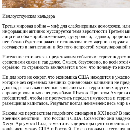
Йеллоустоунская кальдера
Третья мировая война – миф для слабонервных домохозяек, или
информации активно муссируется тема вероятности Третьей м
лица и особы «приближённые», футурологи, гадалки, прорица
неизбежно будет сопряжен с использованием ядерного оружия. 
государств в нагнетании и без того непростой международной 
Население готовится к предстоящим событиям: строят подземн
средствами связи и так далее. Смысл, безусловно, во всей это
серьёзно, то странность заключается в том, что почему-то ник
Ни для кого не секрет, что экономика США находится в ужасн
которые без серьёзных внешних финансовых вливаний не пред
долгов, развязывая военные конфликты на территориях других
спровоцированных спецслужбами Штатов. При этом Америка ост
победителей, чтобы не пропустить передел имущества и терри
размещения капиталов. Результат всегда неизменен: весь мир 
Каковы же перспективы подобного сценария в XXI веке? В на
военных действий – это Россия и США. Совместно они владеют
Хесус Аргумоса Пила, заместитель директора центра военно-с
конфликта между США и Россией. По его словам на сегодняшн