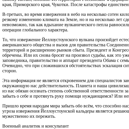
края, Приморского края, Чукотки. После катастрофы единстве
В-третьих, во время извержения в небо на несколько сотен кил
резкому изменению климата на Земле, но и на несколько лет с
невозможно, так как вдыхание вулканического пепла равносил
операции глобального характера.
То, что извержение Йеллоустоунского вулкана произойдет есте
американского общества и вызов для правительства Соединенн
территорий и расширению рынков сбыта. Президент и Конгресс
обречены. Или их снова бросят на произвол судьбы, как это уж
заповедника, правительство и аппарат президента Обама с се
Очевидно, что при сложившихся обстоятельствах эскалация сит
сторон.
Эта информация не является откровением для специалистов за
окружающую нас действительность. Планета и наша цивилизаци
из нас обязан осознать степень собственной ответственности 
забыть о себе и протянуть руку помощи нуждающимся? Или нен
Пришло время народам мира забыть обо всём, что способно нас
угроза извержения Йеллоустоунской кальдеры является решаю
мужественно их пережить.
Военный аналитик и консультант