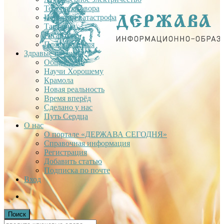
Теория заговора
Недавняя катастрофа
Тартария
Гиганты
Плоская Земля
Здравые проекты
Общее дело
Научи Хорошему
Крамола
Новая реальность
Время вперёд
Сделано у нас
Путь Сердца
О нас
О портале «ДЕРЖАВА СЕГОДНЯ»
Справочная информация
Регистрация
Добавить статью
Подписка по почте
Вход