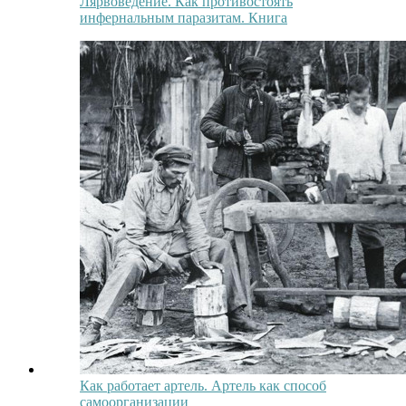
Лярвоведение. Как противостоять
инфернальным паразитам. Книга
Как работает артель. Артель как способ
самоорганизации