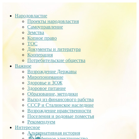
Народовластие
Проекты народовластия
Самоуправление
Земства
Копное право
ТОС
Документы и литература
Кооперация
Потребительские общества
Важное
Возрождение Державы
Миропонимание
Здоровье и ЗОЖ
Здоровое питание
Образование, методики
Выход из финансового рабства
СССР и Сталинское наследние
Возрождение нравственности
Поселения и родовые поместья
Рекомендуем
Интересное
Альтернативная история
Атмосферное электричество