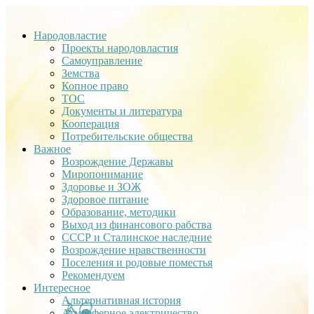
Народовластие
Проекты народовластия
Самоуправление
Земства
Копное право
ТОС
Документы и литература
Кооперация
Потребительские общества
Важное
Возрождение Державы
Миропонимание
Здоровье и ЗОЖ
Здоровое питание
Образование, методики
Выход из финансового рабства
СССР и Сталинское наследние
Возрождение нравственности
Поселения и родовые поместья
Рекомендуем
Интересное
Альтернативная история
Атмосферное электричество