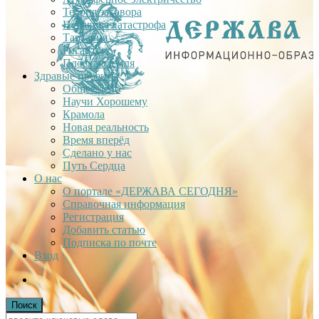
Теория заговора
Недавняя катастрофа
Тартария
Гиганты
Плоская Земля
Здравые проекты
Общее дело
Научи Хорошему
Крамола
Новая реальность
Время вперёд
Сделано у нас
Путь Сердца
О нас
О портале «ДЕРЖАВА СЕГОДНЯ»
Справочная информация
Регистрация
Добавить статью
Подписка по почте
Вход