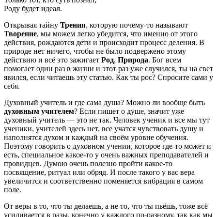
Роду будет идеал.
Открывая тайну
Трения
, которую почему-то называют
Творение
, мы можем легко убедится, что именно от этого
действия, рождаются дети и происходит процесс деления. В
природе нет ничего, чтобы не было подвержено этому
действию и всё это зажигает
Род
,
Природа
. Бог всем
помогает один раз в жизни и этот раз уже случился, ты на свет
явился, если читаешь эту статью. Как ты рос? Спросите сами у
себя.
Духовный учитель и где сама душа? Можно ли вообще быть
духовным учителем
? Если пишет о душе, значит уже
духовный учитель — это не так. Человек ученик и все мы тут
ученики, учителей здесь нет, все учатся чувствовать душу и
наполнятся духом и каждый на своём уровне обучения.
Поэтому говорить о духовном учении, которое где-то может и
есть, специальное какое-то у очень важных преподавателей и
провидцев. Думою очень полезно пройти какое-то
посвящение, ритуал или обряд. И после такого у вас вера
увеличится и соответственно поменяется вибрация в самом
поле.
От веры в то, что ты делаешь, а не то, что ты пьёшь, тоже всё
усиливается в разы, конечно у каждого по-разному, так как мы