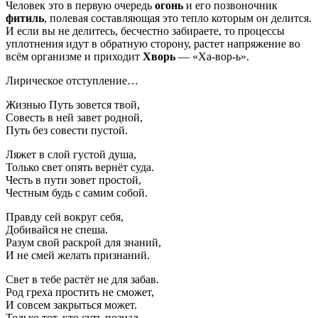
Человек это в первую очередь
огонь
и его позвоночник
фитиль
, полевая составляющая это тепло которым он делится.
И если вы не делитесь, бесчестно забираете, то процессы
уплотнения идут в обратную сторону, растет напряжение во
всём организме и приходит
Хворь
— «Ха-вор-ь».
Лирическое отступление…
Жизнью Путь зовется твой,
Совесть в ней завет родной,
Путь без совести пустой.
Ляжет в слой густой душа,
Только свет опять вернёт суда.
Честь в пути зовет простой,
Честным будь с самим собой.
Правду сей вокруг себя,
Добивайся не спеша.
Разум свой раскрой для знаний,
И не смей желать признаний.
Свет в тебе растёт не для забав.
Род греха простить не сможет,
И совсем закрыться может.
Только тот, кто суть познал,