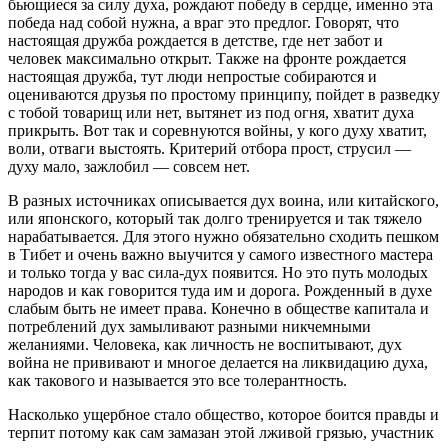
бьющиеся за силу духа, рождают победу в сердце, именно эта
победа над собой нужна, а враг это предлог. Говорят, что
настоящая дружба рождается в детстве, где нет забот и
человек максимально открыт. Также на фронте рождается
настоящая дружба, тут люди непростые собираются и
оцениваются друзья по простому принципу, пойдет в разведку
с тобой товарищ или нет, вытянет из под огня, хватит духа
прикрыть. Вот так и соревнуются войны, у кого духу хватит,
воли, отваги выстоять. Критерий отбора прост, струсил —
духу мало, зажлобил — совсем нет.
В разных источниках описывается дух воина, или китайского,
или японского, который так долго тренируется и так тяжело
нарабатывается. Для этого нужно обязательно сходить пешком
в Тибет и очень важно выучится у самого известного мастера
и только тогда у вас сила-дух появится. Но это путь молодых
народов и как говорится туда им и дорога. Рожденный в духе
слабым быть не имеет права. Конечно в обществе капитала и
потреблений дух замыливают разными никчемными
желаниями. Человека, как личность не воспитывают, дух
война не прививают и многое делается на ликвидацию духа,
как такового и называется это все толерантность.
Насколько ущербное стало общество, которое боится правды и
терпит потому как сам замазан этой лживой грязью, участник