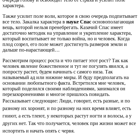
характера.
Также усилит поле воли, которое в свою очередь подпитывает
все тело. Закалка характера в
науке Спас
основополагающая
вещь, которой нельзя пренебрегать. Казачий Спас имеет
достаточно методик на управление и укрепление характера,
который воспитывает не только война, но и человек. Когда
плод созрел, его поле может достигнуть размеров земли и
дальше по-нарастающей…
Рассмотрим процесс роста и что питает этот рост? Так как
человек явление божественное и тут не погулять явился, а
попросту растет, будем начинать с самого низа. Так
называемый ад или нижние миры. И буду предполагать на
основании любопытного факта. Встретился мне человек,
который поделился своими наблюдениями, занимался он
перезахоронениями и многое пришлось повидать.
Рассказывает следующие:
Люди, говорит, есть разные, и по
разному их хоронят, и по разному на них время влияет, есть
гниют, а есть тлеют, у некоторых растут ногти и волосы, а у
других нет. Так что получается, человек при жизни может все
испортить и начать опять с червя.