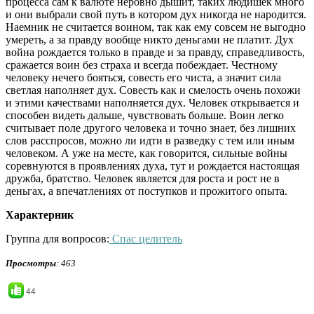
процесса сам к валюте неровно дышит, таких людишек много
и они выбрали свой путь в котором дух никогда не народится.
Наемник не считается воином, так как ему совсем не выгодно
умереть, а за правду вообще никто деньгами не платит. Дух
война рождается только в правде и за правду, справедливость,
сражается воин без страха и всегда побеждает. Честному
человеку нечего бояться, совесть его чиста, а значит сила
светлая наполняет дух. Совесть как и смелость очень похожи
и этими качествами наполняется дух. Человек открывается и
способен видеть дальше, чувствовать больше. Воин легко
считывает поле другого человека и точно знает, без лишних
слов расспросов, можно ли идти в разведку с тем или иным
человеком. А уже на месте, как говорится, сильные войны
соревнуются в проявлениях духа, тут и рождается настоящая
дружба, братство. Человек является для роста и рост не в
деньгах, а впечатлениях от поступков и прожитого опыта.
Характерник
Группа для вопросов:
Спас целитель
Просмотры
: 463
44