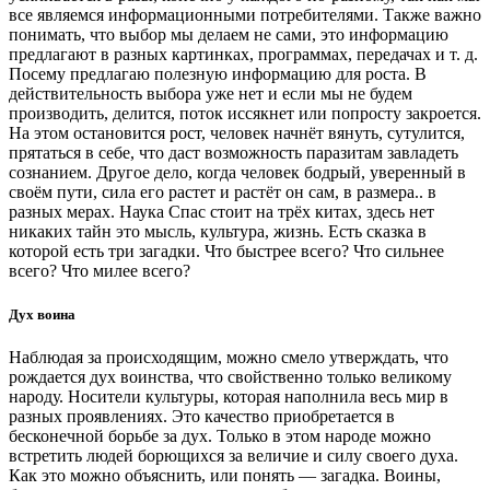
все являемся информационными потребителями. Также важно
понимать, что выбор мы делаем не сами, это информацию
предлагают в разных картинках, программах, передачах и т. д.
Посему предлагаю полезную информацию для роста. В
действительность выбора уже нет и если мы не будем
производить, делится, поток иссякнет или попросту закроется.
На этом остановится рост, человек начнёт вянуть, сутулится,
прятаться в себе, что даст возможность паразитам завладеть
сознанием. Другое дело, когда человек бодрый, уверенный в
своём пути, сила его растет и растёт он сам, в размера.. в
разных мерах. Наука Спас стоит на трёх китах, здесь нет
никаких тайн это мысль, культура, жизнь. Есть сказка в
которой есть три загадки. Что быстрее всего? Что сильнее
всего? Что милее всего?
Дух воина
Наблюдая за происходящим, можно смело утверждать, что
рождается дух воинства, что свойственно только великому
народу. Носители культуры, которая наполнила весь мир в
разных проявлениях. Это качество приобретается в
бесконечной борьбе за дух. Только в этом народе можно
встретить людей борющихся за величие и силу своего духа.
Как это можно объяснить, или понять — загадка. Воины,