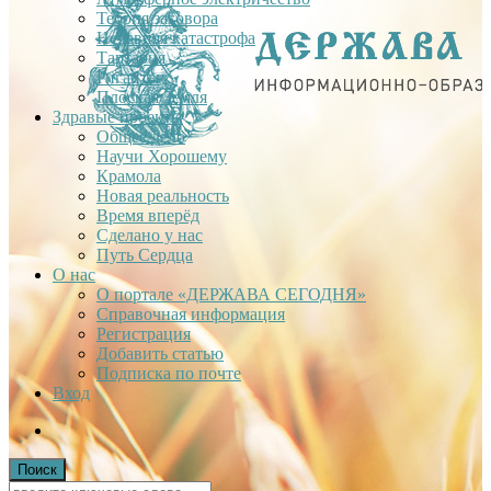
Теория заговора
Недавняя катастрофа
Тартария
Гиганты
Плоская Земля
Здравые проекты
Общее дело
Научи Хорошему
Крамола
Новая реальность
Время вперёд
Сделано у нас
Путь Сердца
О нас
О портале «ДЕРЖАВА СЕГОДНЯ»
Справочная информация
Регистрация
Добавить статью
Подписка по почте
Вход