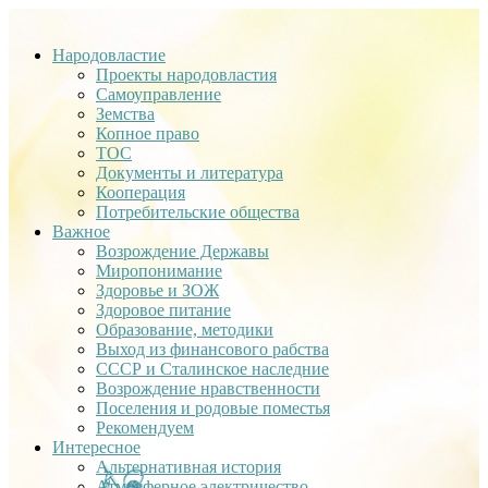
Народовластие
Проекты народовластия
Самоуправление
Земства
Копное право
ТОС
Документы и литература
Кооперация
Потребительские общества
Важное
Возрождение Державы
Миропонимание
Здоровье и ЗОЖ
Здоровое питание
Образование, методики
Выход из финансового рабства
СССР и Сталинское наследние
Возрождение нравственности
Поселения и родовые поместья
Рекомендуем
Интересное
Альтернативная история
Атмосферное электричество