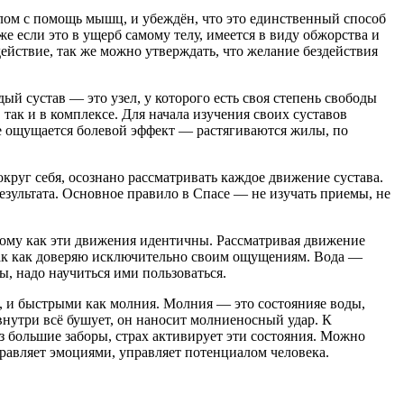
елом с помощь мышц, и убеждён, что это единственный способ
аже если это в ущерб самому телу, имеется в виду обжорства и
ействие, так же можно утверждать, что желание бездействия
дый сустав — это узел, у которого есть своя степень свободы
так и в комплексе. Для начала изучения своих суставов
те ощущается болевой эффект — растягиваются жилы, по
руг себя, осознано рассматривать каждое движение сустава.
зультата. Основное правило в Спасе — не изучать приемы, не
тому как эти движения идентичны. Рассматривая движение
, так как доверяю исключительно своим ощущениям. Вода —
ы, надо научиться ими пользоваться.
 и быстрыми как молния. Молния — это состоянияе воды,
 внутри всё бушует, он наносит молниеносный удар. К
з большие заборы, страх активирует эти состояния. Можно
правляет эмоциями, управляет потенциалом человека.