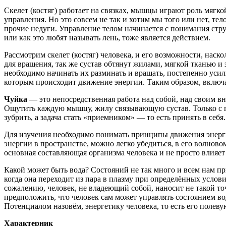
Скелет (костяг) работает на связках, мышцы играют роль мягк
управления. Но это совсем не так и хотим мы того или нет, тел
прочие недуги. Управление телом начинается с понимания стру
или как это любят называть лень, тоже является действием.
Рассмотрим скелет (костяг) человека, и его возможности, наско
для вращения, так же сустав обтянут жилами, мягкой тканью и 
необходимо начинать их разминать и вращать, постепенно усил
которым происходит движение энергии. Таким образом, включаю
Чуйка
— это непосредственная работа над собой, над своим в
Ощутить каждую мышцу, жилу связывающую сустав. Только с п
зубрить, а задача стать «приемником» — то есть принять в себя.
Для изучения необходимо понимать принципы движения энергии
энергии в пространстве, можно легко убедиться, в его волново
основная составляющая организма человека и не просто влияет 
Какой может быть вода? Состояний не так много и всем нам 
когда она переходит из пара в плазму при определённых услови
сожалению, человек, не владеющий собой, наносит не такой то
предположить, что человек сам может управлять состоянием во
Потенциалом назовём, энергетику человека, то есть его полеву
Характерник