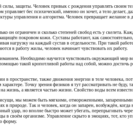
ой силы, защиты. Человек привык с рождения управлять своим т
ом управляет бес психический, именно он хочет, а тело делает, д
ктуры управления и алгоритма. Человек превращает желание в д
лько он ограничен и сколько степеней свобод есть у скелета. Каж
защищён покровом кожи. Суставы работают, как самостоятельно, 
ивая нагрузку на каждый сустав в отдельности. При такой рабо
тся в работу жилы, человек начинает чувствовать их работу.
ниманием. Необходимо научится чувствовать окружающий мир вок
омощью такой кропотливой работы над собой, можно достичь ре
 в пространстве, также движения энергии в теле человека, по
м характере. Точку зрения физиков я тут рассматривать не буду
на жизнь, а является частью жизни. Свойство воды всем известн
присущи, мы можем быть мягкими, отмороженными, запаренными,
ях в природе. Так и человек, когда он запарен, возбуждён, когда
чный удар, но вполне быстро может убегать, перепрыгивать чере
ды в своём организме. Управление скрыто в эмоциях, тот, кто у
ю форму.