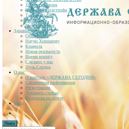
Теория заговора
Недавняя катастрофа
Тартария
Гиганты
Плоская Земля
Здравые проекты
Общее дело
Научи Хорошему
Крамола
Новая реальность
Время вперёд
Сделано у нас
Путь Сердца
О нас
О портале «ДЕРЖАВА СЕГОДНЯ»
Справочная информация
Регистрация
Добавить статью
Подписка по почте
Вход