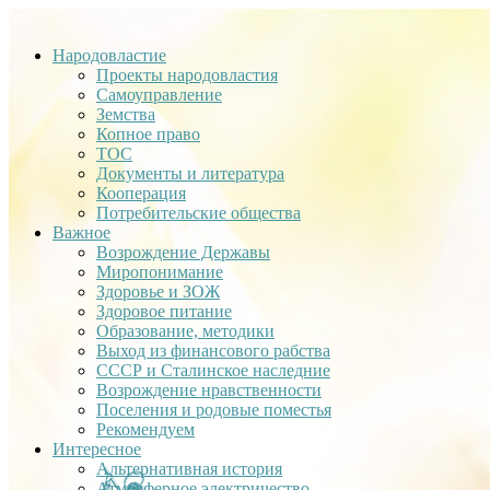
Народовластие
Проекты народовластия
Самоуправление
Земства
Копное право
ТОС
Документы и литература
Кооперация
Потребительские общества
Важное
Возрождение Державы
Миропонимание
Здоровье и ЗОЖ
Здоровое питание
Образование, методики
Выход из финансового рабства
СССР и Сталинское наследние
Возрождение нравственности
Поселения и родовые поместья
Рекомендуем
Интересное
Альтернативная история
Атмосферное электричество