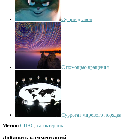
Сущий дьявол
С помощью вращения
Суррогат мирового порядка
Метки:
СПАС
,
характерник
Добавить комментарий