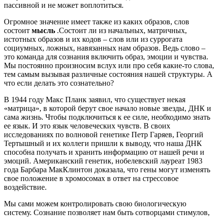
пассивной и не может воплотиться.
Огромное значение имеет также из каких образов, слов
состоит
мысль
.Состоит ли из начальных, матричных,
истотных образов и их кодов – слов или из суррогата
социумных, ложных, навязанных нам образов. Ведь слово –
это команда для сознания включить образ, эмоции и чувства.
Мы постоянно произносим вслух или про себя какие-то слова,
тем самым вызывая различные состояния нашей структуры. А
что если делать это сознательно?
В 1944 году Макс Планк заявил, что существует некая
«матрица», в которой берут свое начало новые звезды, ДНК и
сама жизнь. Чтобы подключиться к ее силе, необходимо знать
ее язык. И это язык человеческих чувств. В своих
исследованиях по волновой генетике Петр Гаряев, Георгий
Тертышный и их коллеги пришли к выводу, что наша ДНК
способна получать и хранить информацию от нашей речи и
эмоций. Американский генетик, нобелевский лауреат 1983
года Барбара МакКлинтон доказала, что гены могут изменять
свое положение в хромосомах в ответ на стрессовое
воздействие.
Мы сами можем контролировать свою биологическую
систему. Сознание позволяет нам быть сотворцами стимулов,