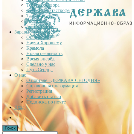
Теория заговора
Недавняя катастрофа
Тартария
Гиганты
Плоская Земля
Здравые проекты
Общее дело
Научи Хорошему
Крамола
Новая реальность
Время вперёд
Сделано у нас
Путь Сердца
О нас
О портале «ДЕРЖАВА СЕГОДНЯ»
Справочная информация
Регистрация
Добавить статью
Подписка по почте
Вход