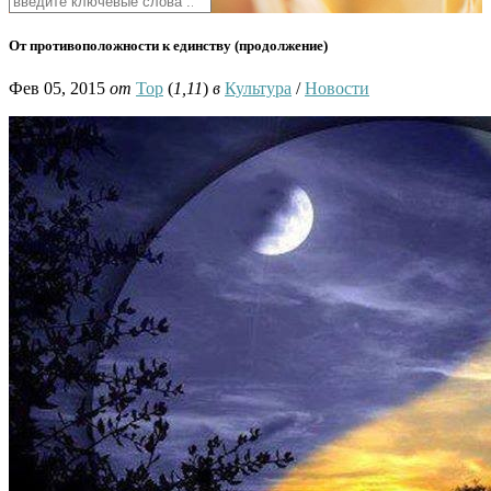
От противоположности к единству (продолжение)
Фев 05, 2015
от
Тор
(
1,11
)
в
Культура
/
Новости