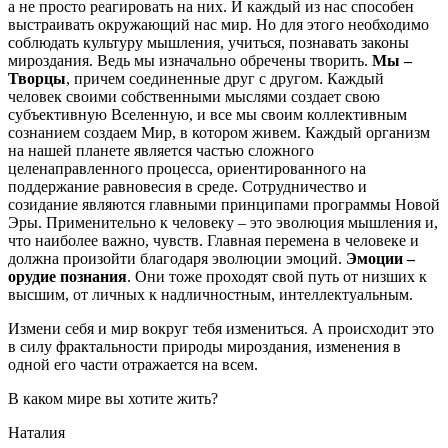
а не просто реагировать на них. И каждый из нас способен
выстраивать окружающий нас мир. Но для этого необходимо
соблюдать культуру мышления, учиться, познавать законы
мироздания. Ведь мы изначально обречены творить.
Мы –
Творцы
, причем соединенные друг с другом. Каждый
человек своими собственными мыслями создает свою
субъективную Вселенную, и все мы своим коллективным
сознанием создаем Мир, в котором живем. Каждый организм
на нашей планете является частью сложного
целенаправленного процесса, ориентированного на
поддержание равновесия в среде. Сотрудничество и
созидание являются главными принципами программы Новой
Эры. Применительно к человеку – это эволюция мышления и,
что наиболее важно, чувств. Главная перемена в человеке и
должна произойти благодаря эволюции эмоций.
Эмоции –
орудие познания
. Они тоже проходят свой путь от низших к
высшим, от личных к надличностным, интеллектуальным.
Измени себя и мир вокруг тебя измениться. А происходит это
в силу фрактальности природы мироздания, изменения в
одной его части отражается на всем.
В каком мире вы хотите жить?
Наталия