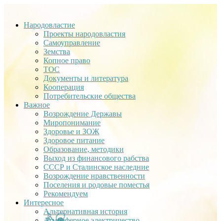
Народовластие
Проекты народовластия
Самоуправление
Земства
Копное право
ТОС
Документы и литература
Кооперация
Потребительские общества
Важное
Возрождение Державы
Миропонимание
Здоровье и ЗОЖ
Здоровое питание
Образование, методики
Выход из финансового рабства
СССР и Сталинское наследние
Возрождение нравственности
Поселения и родовые поместья
Рекомендуем
Интересное
Альтернативная история
Атмосферное электричество