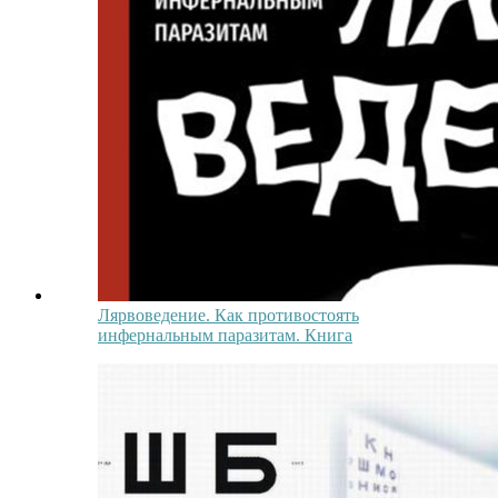
Лярвоведение. Как противостоять
инфернальным паразитам. Книга