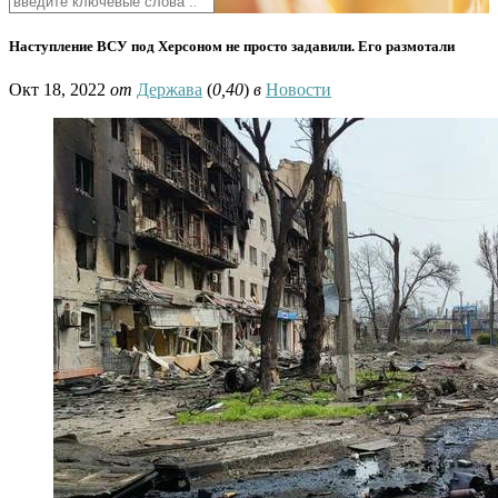
Наступление ВСУ под Херсоном не просто задавили. Его размотали
Окт 18, 2022
от
Держава
(
0,40
)
в
Новости