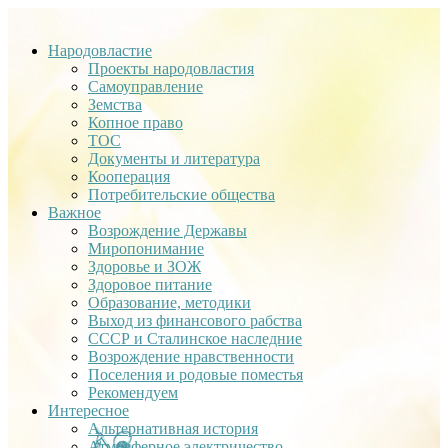
Народовластие
Проекты народовластия
Самоуправление
Земства
Копное право
ТОС
Документы и литература
Кооперация
Потребительские общества
Важное
Возрождение Державы
Миропонимание
Здоровье и ЗОЖ
Здоровое питание
Образование, методики
Выход из финансового рабства
СССР и Сталинское наследние
Возрождение нравственности
Поселения и родовые поместья
Рекомендуем
Интересное
Альтернативная история
Атмосферное электричество