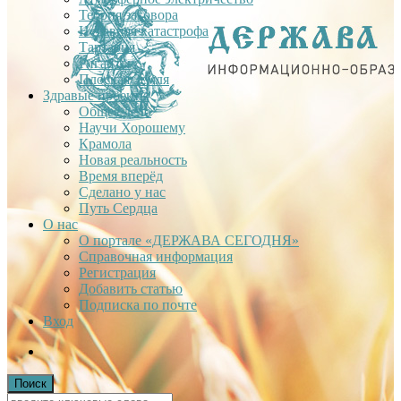
Теория заговора
Недавняя катастрофа
Тартария
Гиганты
Плоская Земля
Здравые проекты
Общее дело
Научи Хорошему
Крамола
Новая реальность
Время вперёд
Сделано у нас
Путь Сердца
О нас
О портале «ДЕРЖАВА СЕГОДНЯ»
Справочная информация
Регистрация
Добавить статью
Подписка по почте
Вход