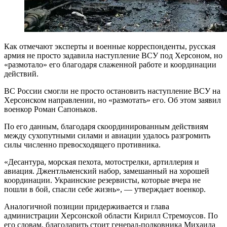
Как отмечают эксперты и военные корреспонденты, русская
армия не просто задавила наступление ВСУ под Херсоном, но
«размотало» его благодаря слаженной работе и координации
действий.
ВС России смогли не просто остановить наступление ВСУ на
Херсонском направлении, но «размотать» его. Об этом заявил
военкор Роман Сапоньков.
По его данным, благодаря скоординированным действиям
между сухопутными силами и авиации удалось разгромить
силы численно превосходящего противника.
«Десантура, морская пехота, мотострелки, артиллерия и
авиация. Джентльменский набор, замешанный на хорошей
координации. Украинские резервисты, которые вчера не
пошли в бой, спасли себе жизнь», — утверждает военкор.
Аналогичной позиции придерживается и глава
администрации Херсонской области Кирилл Стремоусов. По
его словам, благодарить стоит генерал-полковника Михаила