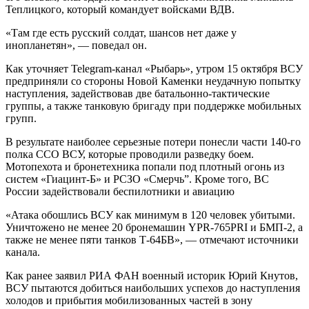
Теплицкого, который командует войсками ВДВ.
«Там где есть русский солдат, шансов нет даже у
инопланетян», — поведал он.
Как уточняет Telegram-канал «Рыбарь», утром 15 октября ВСУ
предприняли со стороны Новой Каменки неудачную попытку
наступления, задействовав две батальонно-тактические
группы, а также танковую бригаду при поддержке мобильных
групп.
В результате наиболее серьезные потери понесли части 140-го
полка ССО ВСУ, которые проводили разведку боем.
Мотопехота и бронетехника попали под плотный огонь из
систем «Гиацинт-Б» и РСЗО «Смерчь”. Кроме того, ВС
России задействовали беспилотники и авиацию
«Атака обошлись ВСУ как минимум в 120 человек убитыми.
Уничтожено не менее 20 бронемашин YPR-765PRI и БМП-2, а
также не менее пяти танков Т-64БВ», — отмечают источники
канала.
Как ранее заявил РИА ФАН военный историк Юрий Кнутов,
ВСУ пытаются добиться наибольших успехов до наступления
холодов и прибытия мобилизованных частей в зону