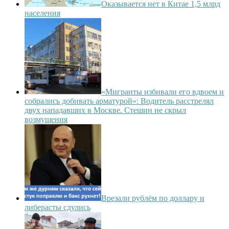
Оказывается нет в Китае 1,5 млрд
населения
«Мигранты избивали его вдвоем и
собрались добивать арматурой»: Водитель расстрелял
двух нападавших в Москве. Стешин не скрыл
возмущения
Врезали рублём по доллару и
либерасты сдулись