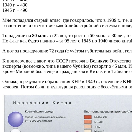
1940 г. – 430,
1945 г. – 490.
Мне попадался старый атлас, где говорилось, что в 1939 г., т.
разночтения и отсутствие какой-либо стройной системы в пове
То падение на
80 млн.
за 25 лет, то рост на
50 млн.
за 30 лет, т
Но факт как будто налицо – за 95 лет с 1845 по 1940 число кита
А вот за последующие 72 года (с учётом губительных войн, го
К примеру, все знают, что СССР потерял в Великую Отечественн
эксперты (возможно, типа нашего Чубайса) говорят о 45 млн. 
кроме Мировой была ещё и гражданская в Китае, и в Тайване се
Однако, в результате образования КНР в 1949 г., население
КН
человек. Потом были и культурная революция с бессчётными ре