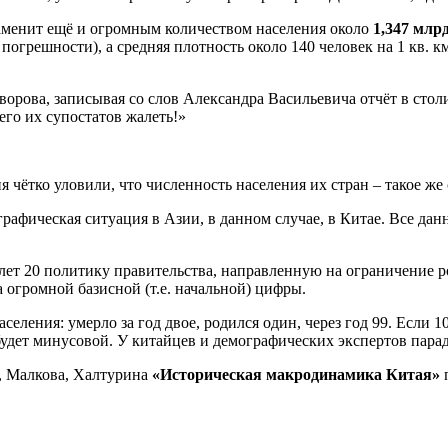
знаменит ещё и огромным количеством населения около
1,347 млр
 погрешности), а средняя плотность около 140 человек на 1 кв. 
уворова, записывая со слов Александра Васильевича отчёт в ст
его их супостатов жалеть!»
 чётко уловили, что численность населения их стран – такое же
ографическая ситуация в Азии, в данном случае, в Китае. Все д
ет 20 политику правительства, направленную на ограничение рож
за огромной базисной (т.е. начальной) цифры.
 населения: умерло за год двое, родился один, через год 99. Есл
т будет минусовой. У китайцев и демографических экспертов пар
, Малкова, Халтурина
«Историческая макродинамика Китая»
п