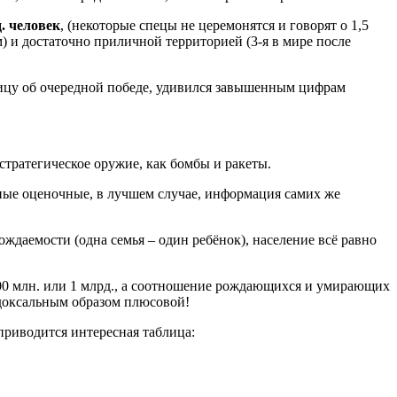
д. человек
, (некоторые спецы не церемонятся и говорят о 1,5
км) и достаточно приличной территорией (3-я в мире после
олицу об очередной победе, удивился завышенным цифрам
 стратегическое оружие, как бомбы и ракеты.
анные оценочные, в лучшем случае, информация самих же
даемости (одна семья – один ребёнок), население всё равно
и 100 млн. или 1 млрд., а соотношение рождающихся и умирающих
адоксальным образом плюсовой!
риводится интересная таблица: