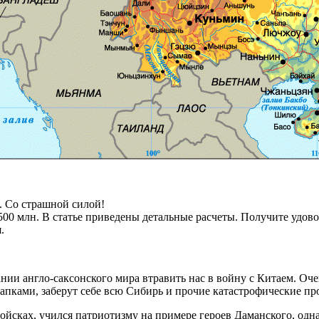
. Со страшной силой!
500 млн. В статье приведены детальные расчеты. Получите удово
.
нии англо-саксонского мира втравить нас в войну с Китаем. Оче
апками, заберут себе всю Сибирь и прочие катастрофические пр
йсках, учился патриотизму на примере героев Даманского, однак