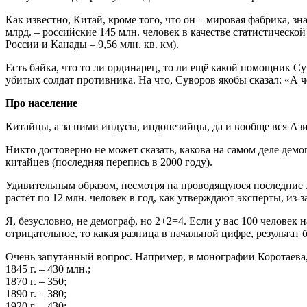
Как известно, Китай, кроме того, что он – мировая фабрика, 
млрд. – российские 145 млн. человек в качестве статистической
России и Канады – 9,56 млн. кв. км).
Есть байка, что то ли ординарец, то ли ещё какой помощник С
убитых солдат противника. На что, Суворов якобы сказал: «А ч
Про население
Китайцы, а за ними индусы, индонезийцы, да и вообще вся Азия
Никто достоверно не может сказать, какова на самом деле дем
китайцев (последняя перепись в 2000 году).
Удивительным образом, несмотря на проводящуюся последние л
растёт по 12 млн. человек в год, как утверждают эксперты, из-
Я, безусловно, не демограф, но 2+2=4. Если у вас 100 человек
отрицательное, то какая разница в начальной цифре, результа
Очень запутанный вопрос. Например, в монографии Коротаева
1845 г. – 430 млн.;
1870 г. – 350;
1890 г. – 380;
1920 г. – 430;