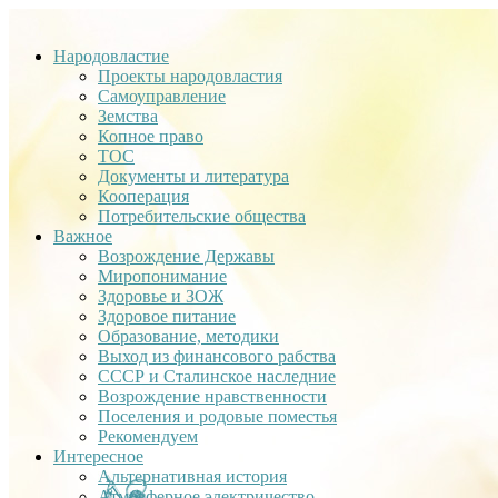
Народовластие
Проекты народовластия
Самоуправление
Земства
Копное право
ТОС
Документы и литература
Кооперация
Потребительские общества
Важное
Возрождение Державы
Миропонимание
Здоровье и ЗОЖ
Здоровое питание
Образование, методики
Выход из финансового рабства
СССР и Сталинское наследние
Возрождение нравственности
Поселения и родовые поместья
Рекомендуем
Интересное
Альтернативная история
Атмосферное электричество