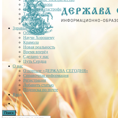
Теория заговора
Недавняя катастрофа
Тартария
Гиганты
Плоская Земля
Здравые проекты
Общее дело
Научи Хорошему
Крамола
Новая реальность
Время вперёд
Сделано у нас
Путь Сердца
О нас
О портале «ДЕРЖАВА СЕГОДНЯ»
Справочная информация
Регистрация
Добавить статью
Подписка по почте
Вход