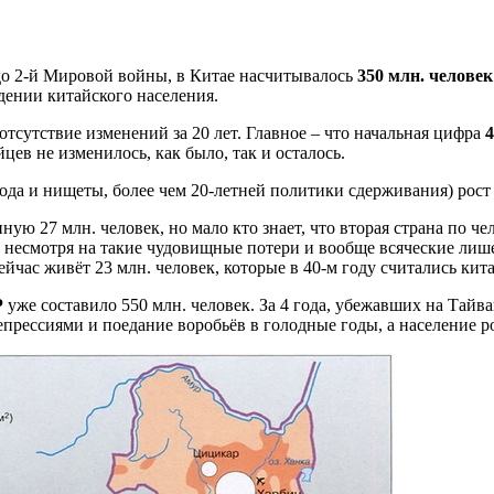
е. до 2-й Мировой войны, в Китае насчитывалось
350 млн. человек
дении китайского населения.
о отсутствие изменений за 20 лет. Главное – что начальная цифра
4
йцев не изменилось, как было, так и осталось.
лода и нищеты, более чем 20-летней политики сдерживания) рост
ую 27 млн. человек, но мало кто знает, что вторая страна по ч
И несмотря на такие чудовищные потери и вообще всяческие лиш
йчас живёт 23 млн. человек, которые в 40-м году считались кит
Р
уже составило 550 млн. человек. За 4 года, убежавших на Тайв
прессиями и поедание воробьёв в голодные годы, а население ро