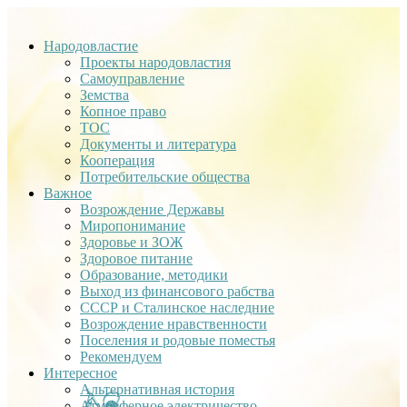
Народовластие
Проекты народовластия
Самоуправление
Земства
Копное право
ТОС
Документы и литература
Кооперация
Потребительские общества
Важное
Возрождение Державы
Миропонимание
Здоровье и ЗОЖ
Здоровое питание
Образование, методики
Выход из финансового рабства
СССР и Сталинское наследние
Возрождение нравственности
Поселения и родовые поместья
Рекомендуем
Интересное
Альтернативная история
Атмосферное электричество