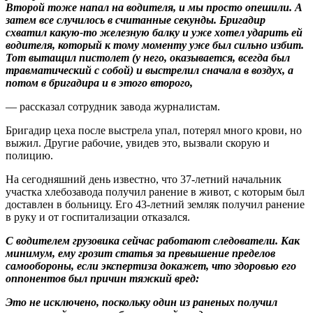
Второй тоже напал на водителя, и мы просто опешили. А
затем все случилось в считанные секунды. Бригадир
схватил какую-то железную балку и уже хотел ударить ей
водителя, который к тому моменту уже был сильно избит.
Тот вытащил пистолет (у него, оказывается, всегда был
травматический с собой) и выстрелил сначала в воздух, а
потом в бригадира и в этого второго,
— рассказал сотрудник завода журналистам.
Бригадир цеха после выстрела упал, потерял много крови, но
выжил. Другие рабочие, увидев это, вызвали скорую и
полицию.
На сегодняшний день известно, что 37-летний начальник
участка хлебозавода получил ранение в живот, с которым был
доставлен в больницу. Его 43-летний земляк получил ранение
в руку и от госпитализации отказался.
С водителем грузовика сейчас работают следователи. Как
минимум, ему грозит статья за превышение пределов
самообороны, если экспертиза докажет, что здоровью его
оппонентов был причин тяжкий вред:
Это не исключено, поскольку один из раненых получил