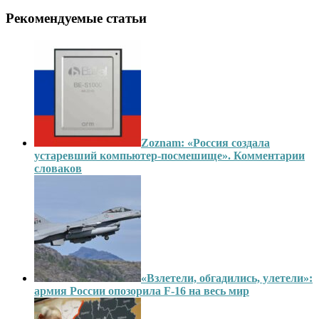
Рекомендуемые статьи
Zoznam: «Россия создала
устаревший компьютер-посмешище». Комментарии
словаков
«Взлетели, обгадились, улетели»:
армия России опозорила F-16 на весь мир