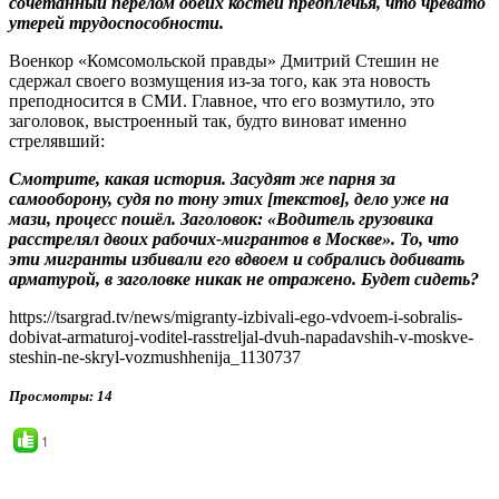
сочетанный перелом обеих костей предплечья, что чревато
утерей трудоспособности.
Военкор «Комсомольской правды» Дмитрий Стешин не
сдержал своего возмущения из-за того, как эта новость
преподносится в СМИ. Главное, что его возмутило, это
заголовок, выстроенный так, будто виноват именно
стрелявший:
Смотрите, какая история. Засудят же парня за
самооборону, судя по тону этих [текстов], дело уже на
мази, процесс пошёл. Заголовок: «Водитель грузовика
расстрелял двоих рабочих-мигрантов в Москве». То, что
эти мигранты избивали его вдвоем и собрались добивать
арматурой, в заголовке никак не отражено. Будет сидеть?
https://tsargrad.tv/news/migranty-izbivali-ego-vdvoem-i-sobralis-
dobivat-armaturoj-voditel-rasstreljal-dvuh-napadavshih-v-moskve-
steshin-ne-skryl-vozmushhenija_1130737
Просмотры
: 14
1