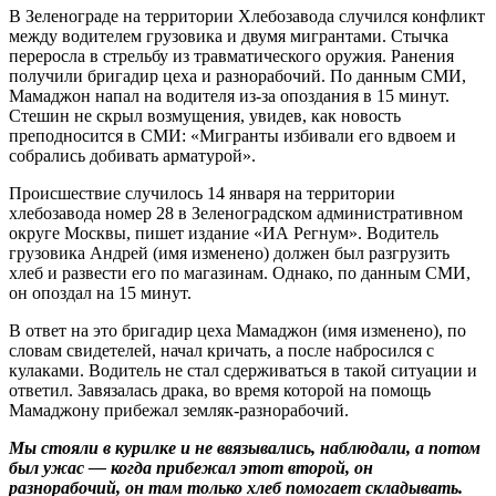
В Зеленограде на территории Хлебозавода случился конфликт
между водителем грузовика и двумя мигрантами. Стычка
переросла в стрельбу из травматического оружия. Ранения
получили бригадир цеха и разнорабочий. По данным СМИ,
Мамаджон напал на водителя из-за опоздания в 15 минут.
Стешин не скрыл возмущения, увидев, как новость
преподносится в СМИ: «Мигранты избивали его вдвоем и
собрались добивать арматурой».
Происшествие случилось 14 января на территории
хлебозавода номер 28 в Зеленоградском административном
округе Москвы, пишет издание «ИА Регнум». Водитель
грузовика Андрей (имя изменено) должен был разгрузить
хлеб и развести его по магазинам. Однако, по данным СМИ,
он опоздал на 15 минут.
В ответ на это бригадир цеха Мамаджон (имя изменено), по
словам свидетелей, начал кричать, а после набросился с
кулаками. Водитель не стал сдерживаться в такой ситуации и
ответил. Завязалась драка, во время которой на помощь
Мамаджону прибежал земляк-разнорабочий.
Мы стояли в курилке и не ввязывались, наблюдали, а потом
был ужас — когда прибежал этот второй, он
разнорабочий, он там только хлеб помогает складывать.