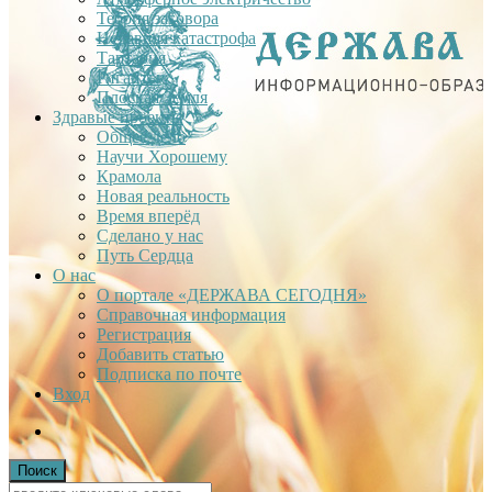
Теория заговора
Недавняя катастрофа
Тартария
Гиганты
Плоская Земля
Здравые проекты
Общее дело
Научи Хорошему
Крамола
Новая реальность
Время вперёд
Сделано у нас
Путь Сердца
О нас
О портале «ДЕРЖАВА СЕГОДНЯ»
Справочная информация
Регистрация
Добавить статью
Подписка по почте
Вход