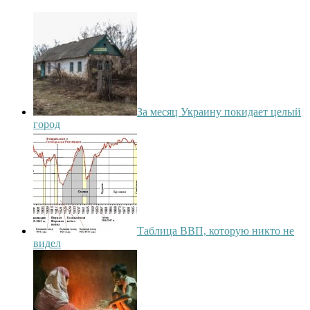
За месяц Украину покидает целый
город
Таблица ВВП, которую никто не
видел