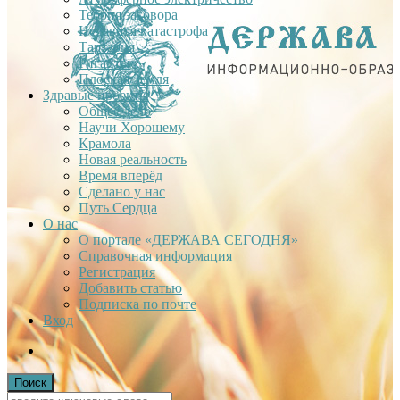
Теория заговора
Недавняя катастрофа
Тартария
Гиганты
Плоская Земля
Здравые проекты
Общее дело
Научи Хорошему
Крамола
Новая реальность
Время вперёд
Сделано у нас
Путь Сердца
О нас
О портале «ДЕРЖАВА СЕГОДНЯ»
Справочная информация
Регистрация
Добавить статью
Подписка по почте
Вход