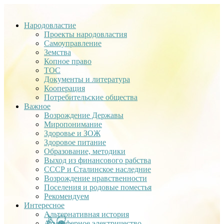
Народовластие
Проекты народовластия
Самоуправление
Земства
Копное право
ТОС
Документы и литература
Кооперация
Потребительские общества
Важное
Возрождение Державы
Миропонимание
Здоровье и ЗОЖ
Здоровое питание
Образование, методики
Выход из финансового рабства
СССР и Сталинское наследние
Возрождение нравственности
Поселения и родовые поместья
Рекомендуем
Интересное
Альтернативная история
Атмосферное электричество