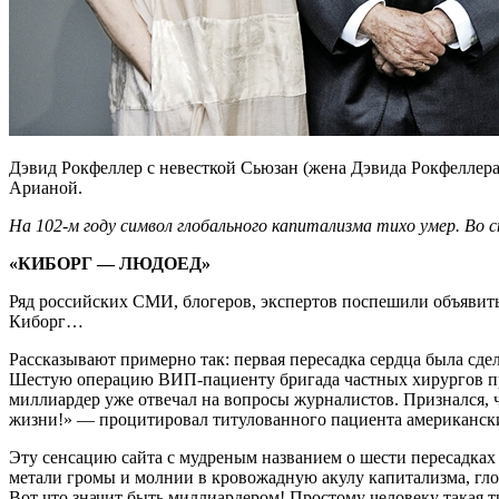
Дэвид Рокфеллер с невесткой Сьюзан (жена Дэвида Рокфеллера
Арианой.
На 102-м году символ глобального капитализма тихо умер. Во 
«КИБОРГ — ЛЮДОЕД»
Ряд российских СМИ, блогеров, экспертов поспешили объявить
Киборг…
Рассказывают примерно так: первая пересадка сердца была сдел
Шестую операцию ВИП-пациенту бригада частных хирургов про
миллиардер уже отвечал на вопросы журналистов. Признался, чт
жизни!» — процитировал титулованного пациента американский
Эту сенсацию сайта с мудреным названием о шести пересадка
метали громы и молнии в кровожадную акулу капитализма, гло
Вот что значит быть миллиардером! Простому человеку такая 