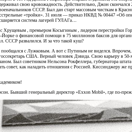
держивал свою кровожадность. Действительно, Джон скончался 23
 военачальников СССР. Был дан старт массовым чисткам в Кра
 расстрельные «тройки». 31 июля — приказ НКВД № 00447 «Об о
асширяется система лагерей ГУЛАГа…
я с Хрущевым , премьером Косыгиным , лидером перестройки Го
-Йорке о финансовой помощи в 75 миллионов баксов для органи
л. СССР развалился. И за что такой куш?
И пообщался с Лужковым. А вот с Путиным не виделся. Впрочем, 
секретарь США. Верный человек Дэвида. Свою карьеру в 50-х г
 кланом. Был советником Нельсона Рокфеллера, губернатора штат
дать совет, как наладить отношения с Россией. Киссинджеру же 
кадемиком!
рсон. Бывший генеральный директор «Exxon Mobil», где по-пре