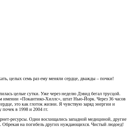
ть, целых семь раз ему меняли сердце, дважды – почки!
лилась целые сутки. Уже через неделю Дэвид бегал трусцой.
м имении «Покантико-Хиллс», штат Нью-Йорк. Через 36 часов
ердце, это как глоток жизни. Я чувствую заряд энергии и
почек в 1998 и 2004 гг.
ернет-ресурсы. Одни восхищались западной медициной, другие
ди. Обрекая на погибель других нуждающихся. Чистый людоед!