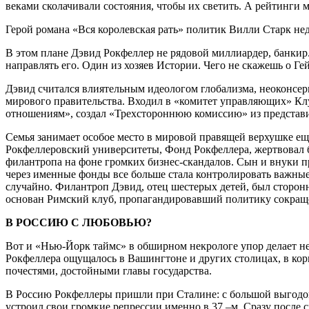
веками сколачивали состояния, чтобы их светить. А рейтинги м
Герой романа «Вся королевская рать» политик Вилли Старк нед
В этом плане Дэвид Рокфеллер не рядовой миллиардер, банкир
направлять его. Один из хозяев Истории. Чего не скажешь о Г
Дэвид считался влиятельным идеологом глобализма, неоконсер
мирового правительства. Входил в «комитет управляющих» Клу
отношениям», создал «Трехстороннюю комиссию» из представи
Семья занимает особое место в мировой правящей верхушке е
Рокфеллеровский университеты, Фонд Рокфеллера, жертвовал бо
филантропа на фоне громких бизнес-скандалов. Сын и внуки п
через именные фонды все больше стала контролировать важные
случайно. Филантроп Дэвид, отец шестерых детей, был сторонн
основан Римский клуб, пропагандировавший политику сокращ
В РОССИЮ С ЛЮБОВЬЮ?
Вот и «Нью-Йорк таймс» в обширном некрологе упор делает не
Рокфеллера ощущалось в Вашингтоне и других столицах, в кор
почестями, достойными главы государства.
В Россию Рокфеллеры пришли при Сталине: с большой выгодой 
устроил свои громкие репрессии именно в 37 –м. Сразу после 