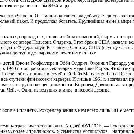
го богатства, Джон Дэвисон Рокфеллер. Первый долларовый мил
состояние равнялось бы $336 млрд.
века его «Standard Oil» монополизировала добычу «черного зол
нтрольный пакет. И продолжал богатеть. Крупнейшая ныне в мир
ы.
рожных, пароходных, сталелитейных компаний, фирмы по торгов
ьного сенатора Нельсона Олдрича. Этот брак в США назвали ве
и создать Федеральную Резервную Систему США (группу частны
учила доступ к долларовому печатному станку.
и детей Джона Рокфеллера и Эбби Олдрич. Окончил Гарвард, уч
в 1940 г. стал работать секретарём мэра Нью-Йорка. Чтоб изнут
и. После войны пришел в семейный Чейз Манхэттен Банк. Всег
 все ступени финансовой карьеры. И лишь в 1961 г. возглавил п
 оставаться на руководящей должности. Впрочем, Дэвид остался 
ан Чейз». Один из ведущих в мире, в первой десятке.
богачей планеты. Рокфеллер занял в нем всего лишь 581-е место
темно-стратегического анализа Андрей ФУРСОВ. — Рокфеллеров 
нкам, более 2 триллионов. У семейства Ротшильдов – на триллио