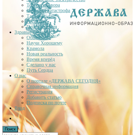
Теория заговора
Недавняя катастрофа
Тартария
Гиганты
Плоская Земля
Здравые проекты
Общее дело
Научи Хорошему
Крамола
Новая реальность
Время вперёд
Сделано у нас
Путь Сердца
О нас
О портале «ДЕРЖАВА СЕГОДНЯ»
Справочная информация
Регистрация
Добавить статью
Подписка по почте
Вход