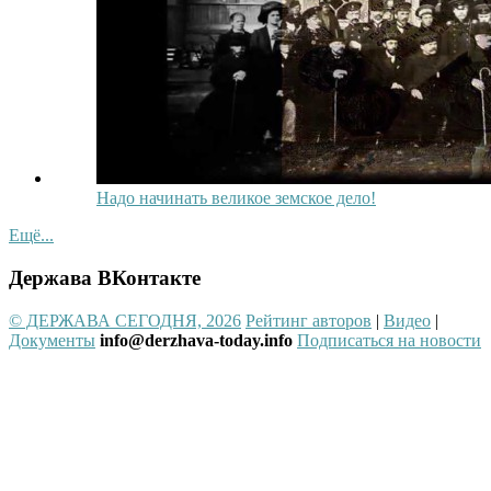
Надо начинать великое земское дело!
Ещё...
Держава ВКонтакте
© ДЕРЖАВА СЕГОДНЯ, 2026
Рейтинг авторов
|
Видео
|
Документы
info@derzhava-today.info
Подписаться на новости