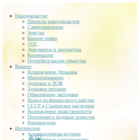
Народовластие
Проекты народовластия
Самоуправление
Земства
Копное право
ТОС
Документы и литература
Кооперация
Потребительские общества
Важное
Возрождение Державы
Миропонимание
Здоровье и ЗОЖ
Здоровое питание
Образование, методики
Выход из финансового рабства
СССР и Сталинское наследние
Возрождение нравственности
Поселения и родовые поместья
Рекомендуем
Интересное
Альтернативная история
Атмосферное электричество