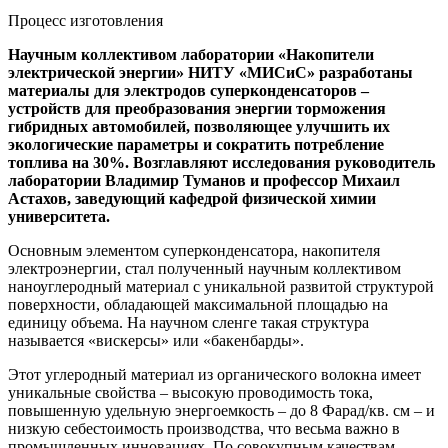
Процесс изготовления
Научным коллективом лаборатории «Накопители
электрической энергии» НИТУ «МИСиС» разработаны
материалы для электродов суперконденсаторов –
устройств для преобразования энергии торможения
гибридных автомобилей, позволяющее улучшить их
экологические параметры и сократить потребление
топлива на 30%. Возглавляют исследования руководитель
лаборатории Владимир Туманов и профессор Михаил
Астахов, заведующий кафедрой физической химии
университета.
Основным элементом суперконденсатора, накопителя
электроэнергии, стал полученный научным коллективом
наноуглеродный материал с уникальной развитой структурой
поверхности, обладающей максимальной площадью на
единицу объема. На научном сленге такая структура
называется «вискерсы» или «бакенбарды».
Этот углеродный материал из органического волокна имеет
уникальные свойства – высокую проводимость тока,
повышенную удельную энергоемкость – до 8 Фарад/кв. см – и
низкую себестоимость производства, что весьма важно в
промышленных инновациях. По совокупным качествам