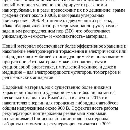
новый материал успешно конкурирует с графеном и
нанотрубками, и в разы превосходит их по дешевизне: грамм
графена стоит около 1000$, килограмм углеродных
«вискерсов» – 20$. В отличие от двухмерного графена,
«бакенбарды» являются трехмерными наноструктурами с
заданным распределением пор (3D), что обеспечивает
уникальную «ёмкость» и «компактность» материала.
Новый материал обеспечивает более эффективное хранение и
накопление электроэнергии торможения в электрических или
гибридных автомобилей с последующим её использованием
при разгоне. Этот материал может использоваться в
стационарной энергетике, импульсной технике, и даже в
медицине – для электрокардиостимуляторов, томографов и
рентгеновских аппаратов.
Подобный материал, но с существенно более низкими
характеристиками по удельной ёмкости был испытан на
нескольких вариантах Ё-мобиля, а в августе 2015 г в
накопителях энергии для городских гибридных автобусов
общим напряжением около 900 В. Эффективность работы
рекуператоров подтверждены реальными ходовыми
испытаниями. При использовании нового материала
габариты и стоимость рекуператоров снизятся на 30%.