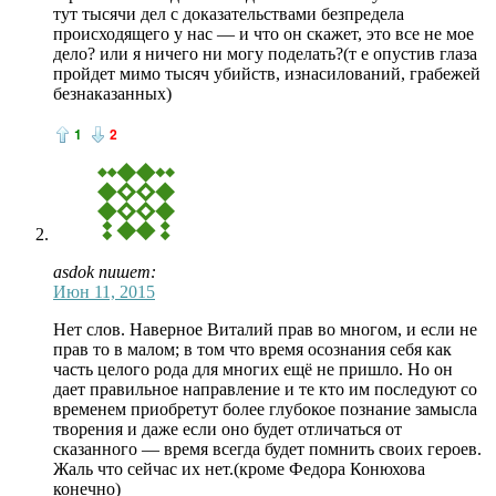
тут тысячи дел с доказательствами безпредела
происходящего у нас — и что он скажет, это все не мое
дело? или я ничего ни могу поделать?(т е опустив глаза
пройдет мимо тысяч убийств, изнасилований, грабежей
безнаказанных)
1
2
asdok пишет:
Июн 11, 2015
Нет слов. Наверное Виталий прав во многом, и если не
прав то в малом; в том что время осознания себя как
часть целого рода для многих ещё не пришло. Но он
дает правильное направление и те кто им последуют со
временем приобретут более глубокое познание замысла
творения и даже если оно будет отличаться от
сказанного — время всегда будет помнить своих героев.
Жаль что сейчас их нет.(кроме Федора Конюхова
конечно)