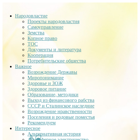
Народовластие
Проекты народовластия
Самоуправление
Земства
Копное право
ТОС
Документы и литература
Кооперация
Потребительские общества
Важное
Возрождение Державы
Миропонимание
Здоровье и ЗОЖ
Здоровое питание
Образование, методики
Выход из финансового рабства
СССР и Сталинское наследние
Возрождение нравственности
Поселения и родовые поместья
Рекомендуем
Интересное
Альтернативная история
Атмосферное электричество