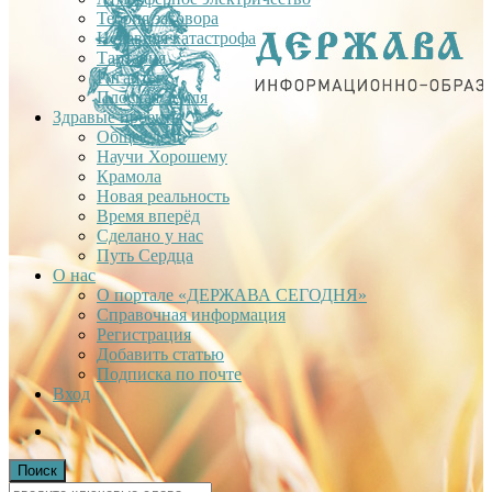
Теория заговора
Недавняя катастрофа
Тартария
Гиганты
Плоская Земля
Здравые проекты
Общее дело
Научи Хорошему
Крамола
Новая реальность
Время вперёд
Сделано у нас
Путь Сердца
О нас
О портале «ДЕРЖАВА СЕГОДНЯ»
Справочная информация
Регистрация
Добавить статью
Подписка по почте
Вход