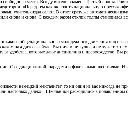
о свободного места. Всюду висели знамена Третьей волны. Ровн
аудитории. «Перед тем как включить национальную пресс-конфер
овами учитель отдал салют. В ответ сразу же автоматически взм
или снова и снова. С каждым разом отклик толпы становился вс
 никакого общенационального молодежного движения под назва
 каком находитесь сейчас. Вы ничем не лучше и не хуже тех не
оду за удобства, которые дают дисциплина и превосходство. Вы 
нии. С ее дисциплиной, парадами и факельными шествиями. И че
извести немецкий менталитет, то ни один из вас никогда не при
ашли настолько далеко». Школьники расходились в подавленном с