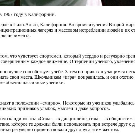
в 1967 году в Калифорнии.
ерле в Пало-Альто, Калифорния. Во время изучения Второй мир
концентрационных лагерях и массовом истреблении людей в их с
 эксперимента.
ом, что чувствует спортсмен, который усердно и регулярно трен
ть совершенным каждое движение. О терпении ученого, увлеченн
но лучше способствует учебе. Затем он приказал учащимся неско
нять свои места. Школьникам «игра» понравилась, и они охотно
аже обычно пассивные ученики.
а сидят в положении «смирно». Некоторые из учеников улыбалис
каких признаков улыбок, мыслей и даже вопросов.
ром скандировать: «Сила — в дисциплине, сила — в общности».
твие, которое те должны были использовать при встрече друг с
ники регулярно приветствовали друг друга этим жестом.