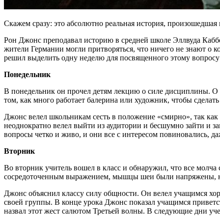
Скажем сразу: это абсолютно реальная история, произошедшая 
Рон Джонс преподавал историю в средней школе Эллвуда Кабб
жители Германии могли притворяться, что ничего не знают о 
решил выделить одну неделю для посвященного этому вопросу
Понедельник
В понедельник он прочел детям лекцию о силе дисциплины. О т
том, как много работает балерина или художник, чтобы сдела
Джонс велел школьникам сесть в положение «смирно», так как о
неоднократно велел выйти из аудитории и бесшумно зайти и за
вопросы четко и живо, и они все с интересом повиновались, д
Вторник
Во вторник учитель вошел в класс и обнаружил, что все молч
сосредоточенным выражением, мышцы шеи были напряжены, ни
Джонс объяснил классу силу общности. Он велел учащимся хо
своей группы. В конце урока Джонс показал учащимся приветс
назвал этот жест салютом Третьей волны. В следующие дни уче