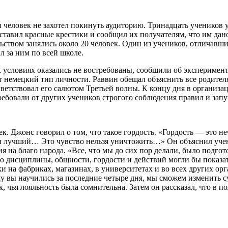
человек не захотел покинуть аудиторию. Тринадцать учеников у
ставил красные крестики и сообщил их получателям, что им дано
ьством занялись около 20 человек. Один из учеников, отличав
л за ним по всей школе.
 условиях оказались не востребованы, сообщили об эксперимент
ет немецкий тип личности. Раввин обещал объяснить все родите
ветствовал его салютом Третьей волны. К концу дня в организа
ребовали от других учеников строгого соблюдения правил и запу
к. Джонс говорил о том, что такое гордость. «Гордость — это не
о ты лучший… Это чувство нельзя уничтожить…» Он объяснил уч
 на благо народа. «Все, что мы до сих пор делали, было подгот
 дисциплины, общности, гордости и действий могли бы показат
и на фабриках, магазинах, в университетах и во всех других о
му вы научились за последние четыре дня, мы сможем изменить 
, чья лояльность была сомнительна. Затем он рассказал, что в 