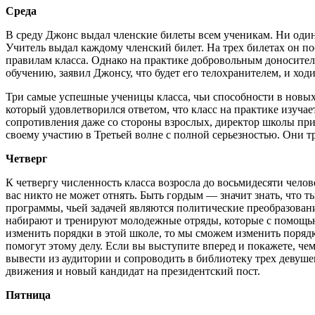
Среда
В среду Джонс выдал членские билеты всем ученикам. Ни один 
Учитель выдал каждому членский билет. На трех билетах он по
правилам класса. Однако на практике добровольным доносител
обучению, заявил Джонсу, что будет его телохранителем, и ходи
Три самые успешные ученицы класса, чьи способности в новых
который удовлетворился ответом, что класс на практике изуча
сопротивления даже со стороны взрослых, директор школы при
своему участию в Третьей волне с полной серьезностью. Они т
Четверг
К четвергу численность класса возросла до восьмидесяти челове
вас никто не может отнять. Быть гордым — значит знать, чт
программы, чьей задачей являются политические преобразования
набирают и тренируют молодежные отряды, которые с помощью
изменить порядки в этой школе, то мы сможем изменить порядк
помогут этому делу. Если вы выступите вперед и покажете, че
вывести из аудитории и сопроводить в библиотеку трех девушек
движения и новый кандидат на президентский пост.
Пятница