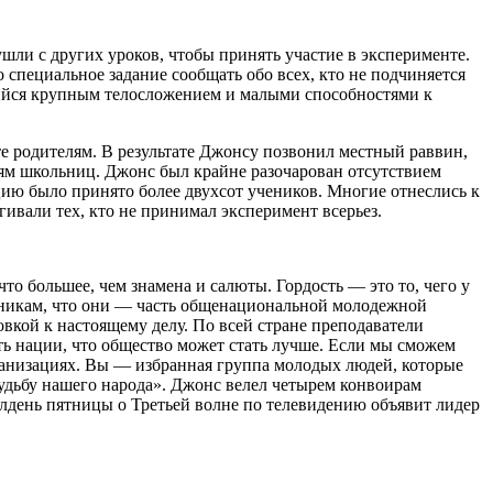
шли с других уроков, чтобы принять участие в эксперименте.
 специальное задание сообщать обо всех, кто не подчиняется
шийся крупным телосложением и малыми способностями к
е родителям. В результате Джонсу позвонил местный раввин,
лям школьниц. Джонс был крайне разочарован отсутствием
цию было принято более двухсот учеников. Многие отнеслись к
гивали тех, кто не принимал эксперимент всерьез.
что большее, чем знамена и салюты. Гордость — это то, чего у
еникам, что они — часть общенациональной молодежной
овкой к настоящему делу. По всей стране преподаватели
ь нации, что общество может стать лучше. Если мы сможем
рганизациях. Вы — избранная группа молодых людей, которые
судьбу нашего народа». Джонс велел четырем конвоирам
полдень пятницы о Третьей волне по телевидению объявит лидер