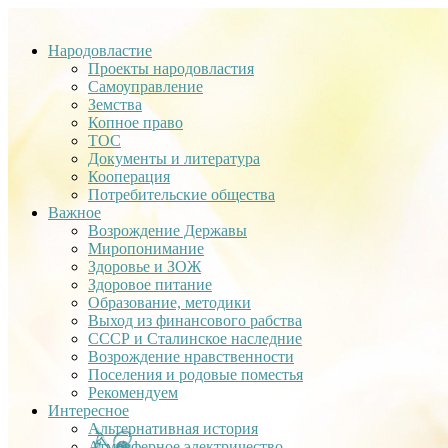
Народовластие
Проекты народовластия
Самоуправление
Земства
Копное право
ТОС
Документы и литература
Кооперация
Потребительские общества
Важное
Возрождение Державы
Миропонимание
Здоровье и ЗОЖ
Здоровое питание
Образование, методики
Выход из финансового рабства
СССР и Сталинское наследние
Возрождение нравственности
Поселения и родовые поместья
Рекомендуем
Интересное
Альтернативная история
Атмосферное электричество