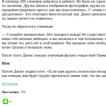
В пятницу 200 учеников набились в кабинет. Не было ни одног
по часовому. Друзья Джонса изображали фотографов, кружа по 
продемонстрировать прессе, как мы подготовлены». С этими сл
дисциплине». Его повторил многоголосый хор. Девиз произнос
на экране ничего не появилось.
Тогда он обратился к ученикам:
— Слушайте внимательно. Нет никакого вождя! Не существует
ваши собственные амбиции, и вы оказались в том положении, в
вы лучше тех, кого нет в этой комнате. Вы продали свою своб
волю группы и большую ложь.
После этого Джонс показал ученикам фильм о нацисткой Герма
Итог
Потом Джонс подвел итог: «Если нам удалось полностью воспро
как немцам, вам будет трудно признаться самим себе, что вы з
Источник
Просмотры
: 720
41