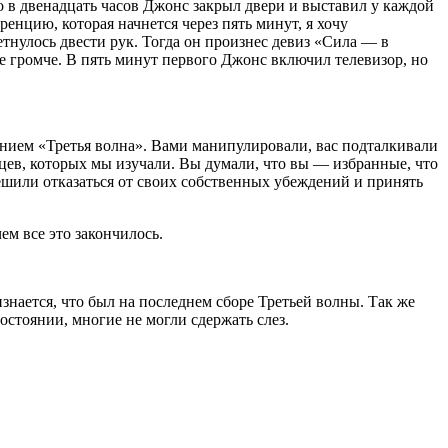
о в двенадцать часов Джонс закрыл двери и выставил у каждой
енцию, которая начнется через пять минут, я хочу
етнулось двести рук. Тогда он произнес девиз «Сила — в
е громче. В пять минут первого Джонс включил телевизор, но
нием «Третья волна». Вами манипулировали, вас подталкивали
мцев, которых мы изучали. Вы думали, что вы — избранные, что
решили отказаться от своих собственных убеждений и принять
м все это закончилось.
знается, что был на последнем сборе Третьей волны. Так же
остоянии, многие не могли сдержать слез.