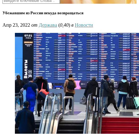
Убежавшим из России некуда возвращаться
Апр 23, 2022
от
Держава
(
0,40
)
в
Новости