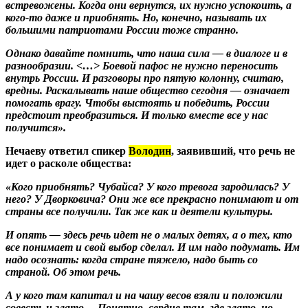
встревожены. Когда они вернутся, их нужно успокоить, а
кого-то даже и приобнять. Но, конечно, называть их
большими патриотами России тоже странно.
Однако давайте помнить, что наша сила — в диалоге и в
разнообразии. <…> Боевой пафос не нужно переносить
внутрь России. И разговоры про пятую колонну, считаю,
вредны. Раскалывать наше общество сегодня — означает
помогать врагу. Чтобы выстоять и победить, России
предстоит преобразиться. И только вместе все у нас
получится»
.
Нечаеву ответил спикер
Володин
, заявивший, что речь не
идет о расколе общества:
«Кого приобнять? Чубайса? У кого тревога зародилась? У
него? У Дворковича? Они же все прекрасно понимают и от
страны все получили. Так же как и деятели культуры.
И опять — здесь речь идет не о малых детях, а о тех, кто
все понимает и свой выбор сделал. И им надо подумать. Им
надо осознать: когда стране тяжело, надо быть со
страной. Об этом речь.
А у кого там капитал и на чашу весов взяли и положили
совесть и злато… Понятно, сердце там, где злато, но