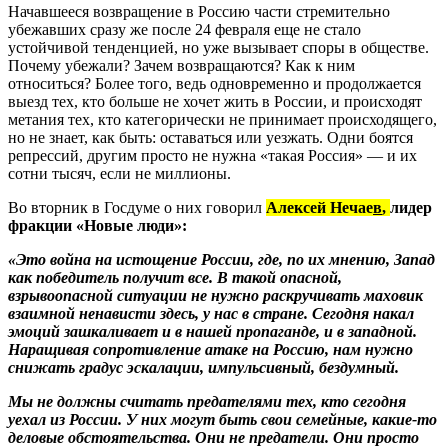
Начавшееся возвращение в Россию части стремительно
убежавших сразу же после 24 февраля еще не стало
устойчивой тенденцией, но уже вызывает споры в обществе.
Почему убежали? Зачем возвращаются? Как к ним
относиться? Более того, ведь одновременно и продолжается
выезд тех, кто больше не хочет жить в России, и происходят
метания тех, кто категорически не принимает происходящего,
но не знает, как быть: оставаться или уезжать. Одни боятся
репрессий, другим просто не нужна «такая Россия» — и их
сотни тысяч, если не миллионы.
Во вторник в Госдуме о них говорил
Алексей Нечае
в
,
лидер
фракции
«Новые люди»:
«Это война на истощение России, где, по их мнению, Запад
как победитель получит все. В такой опасной,
взрывоопасной ситуации не нужно раскручивать маховик
взаимной ненависти здесь, у нас в стране. Сегодня накал
эмоций зашкаливает и в нашей пропаганде, и в западной.
Наращивая сопротивление атаке на Россию, нам нужно
снижать градус эскалации, импульсивный, бездумный.
Мы не должны считать предателями тех, кто сегодня
уехал из России. У них могут быть свои семейные, какие-то
деловые обстоятельства. Они не предатели. Они просто