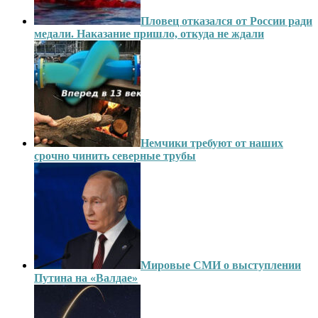
Пловец отказался от России ради
медали. Наказание пришло, откуда не ждали
Немчики требуют от наших
срочно чинить северные трубы
Мировые СМИ о выступлении
Путина на «Валдае»