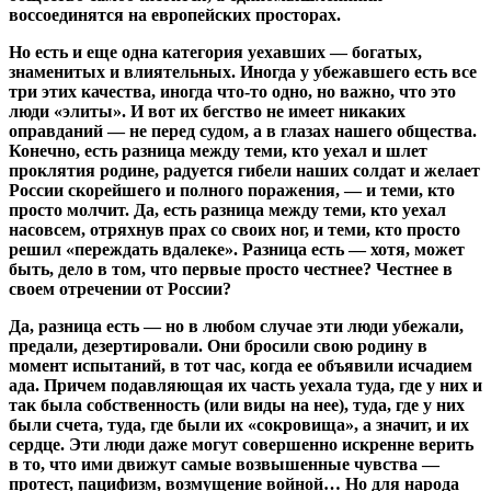
воссоединятся на европейских просторах.
Но есть и еще одна категория уехавших — богатых,
знаменитых и влиятельных. Иногда у убежавшего есть все
три этих качества, иногда что-то одно, но важно, что это
люди «элиты». И вот их бегство не имеет никаких
оправданий — не перед судом, а в глазах нашего общества.
Конечно, есть разница между теми, кто уехал и шлет
проклятия родине, радуется гибели наших солдат и желает
России скорейшего и полного поражения, — и теми, кто
просто молчит. Да, есть разница между теми, кто уехал
насовсем, отряхнув прах со своих ног, и теми, кто просто
решил «переждать вдалеке». Разница есть — хотя, может
быть, дело в том, что первые просто честнее? Честнее в
своем отречении от России?
Да, разница есть — но в любом случае эти люди убежали,
предали, дезертировали. Они бросили свою родину в
момент испытаний, в тот час, когда ее объявили исчадием
ада. Причем подавляющая их часть уехала туда, где у них и
так была собственность (или виды на нее), туда, где у них
были счета, туда, где были их «сокровища», а значит, и их
сердце. Эти люди даже могут совершенно искренне верить
в то, что ими движут самые возвышенные чувства —
протест, пацифизм, возмущение войной… Но для народа