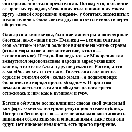
они однозначно стали предателями. Потому что, в отличие
от простых граждан, убежавших из-за паники в их узком
кругу «людей с хорошими лицами», у богатых, знаменитых
и влиятельных была совсем другая ответственность перед
обществом.
Олигархи и кинозвезды, бывшие министры и популярные
блогеры, даже «наше все» Пугачева — все они считали
себя «элитой» и имели большое влияние на жизнь страны
(кто-то моральное и идеологическое, кто-то —
экономическое). Неслучайно ведь тот же Макаревич так
возмутился недовольством народа в адрес уехавших —
заявив, что это не Алла и другие уехали из России, а это
сама «Россия уехала от вас». То есть они совершенно
серьезно считали себя «солью земли», а подавляющее
большинство народа просто «быдлом». И при этом
немалая часть этого самого «быдла» до последнего
относилась к ним как к кумирам и гуру.
Бегство обнулило все их влияние: спасая свой душевный
комфорт, «звезды» потеряли репутацию и свою публику.
Потеряли бесповоротно — и ее невозможно восстановить
никакими объяснениями и оправданиями, даже если они
будут. Нет никакой ненависти, есть просто презрение.