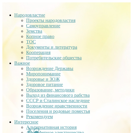
Народовластие
Проекты народовластия
Самоуправление
Земства
Копное право
ТОС
Документы и литература
Кооперация
Потребительские общества
Важное
Возрождение Державы
Миропонимание
Здоровье и ЗОЖ
Здоровое питание
Образование, методики
Выход из финансового рабства
СССР и Сталинское наследние
Возрождение нравственности
Поселения и родовые поместья
Рекомендуем
Интересное
Альтернативная история
Атмосферное электричество