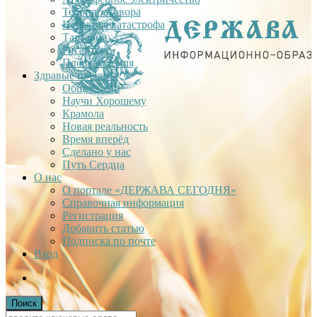
Теория заговора
Недавняя катастрофа
Тартария
Гиганты
Плоская Земля
Здравые проекты
Общее дело
Научи Хорошему
Крамола
Новая реальность
Время вперёд
Сделано у нас
Путь Сердца
О нас
О портале «ДЕРЖАВА СЕГОДНЯ»
Справочная информация
Регистрация
Добавить статью
Подписка по почте
Вход