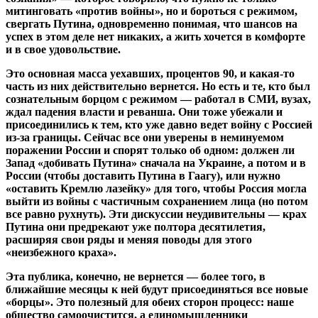
митинговать «против войны», но и бороться с режимом,
свергать Путина, одновременно понимая, что шансов на
успех в этом деле нет никаких, а жить хочется в комфорте
и в свое удовольствие.
Это основная масса уехавших, процентов 90, и какая-то
часть из них действительно вернется. Но есть и те, кто был
сознательным борцом с режимом — работал в СМИ, вузах,
ждал падения власти и реванша. Они тоже убежали и
присоединились к тем, кто уже давно ведет войну с Россией
из-за границы. Сейчас все они уверены в неминуемом
поражении России и спорят только об одном: должен ли
Запад «добивать Путина» сначала на Украине, а потом и в
России (чтобы доставить Путина в Гаагу), или нужно
«оставить Кремлю лазейку» для того, чтобы Россия могла
выйти из войны с частичным сохранением лица (но потом
все равно рухнуть). Эти дискуссии неудивительны — крах
Путина они предрекают уже полтора десятилетия,
расширяя свои ряды и меняя поводы для этого
«неизбежного краха».
Эта публика, конечно, не вернется — более того, в
ближайшие месяцы к ней будут присоединяться все новые
«борцы». Это полезный для обеих сторон процесс: наше
общество самоочистится, а единомышленники