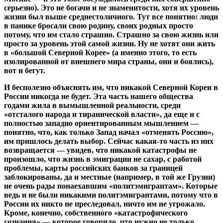
серьезно). Это не богачи и не знаменитости, хотя их уровень
жизни был выше среднестоличного. Тут все понятно: люди
в панике бросали свою родину, своих родных просто
потому, что им стало страшно. Страшно за свою жизнь или
просто за уровень этой самой жизни. Ну не хотят они жить
в «большой Северной Корее» (а именно этого, то есть
изолированной от внешнего мира страны, они и боялись),
вот и бегут.
И бесполезно объяснять им, что никакой Северной Кореи в
России никогда не будет. Эта часть нашего общества
годами жила в вымышленной реальности, среди
«отсталого народа и тиранической власти», да еще и с
полностью западно ориентированным мышлением —
понятно, что, как только Запад начал «отменять Россию»,
им пришлось делать выбор. Сейчас какая-то часть из них
возвращается — увидев, что никакой катастрофы не
произошло, что жизнь в эмиграции не сахар, с работой
проблемы, карты российских банков за границей
заблокированы, да и местные (например, в той же Грузии)
не очень рады понаехавшим «политэмигрантам». Которые
ведь и не были никакими политэмигрантами, потому что в
России их никто не преследовал, ничто им не угрожало.
Кроме, конечно, собственного «катастрофического
сознания» — которое говорило, что нужно не только