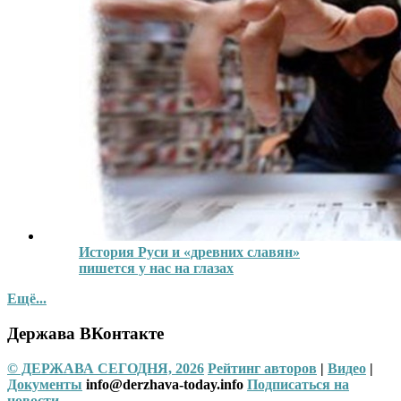
История Руси и «древних славян»
пишется у нас на глазах
Ещё...
Держава ВКонтакте
© ДЕРЖАВА СЕГОДНЯ, 2026
Рейтинг авторов
|
Видео
|
Документы
info@derzhava-today.info
Подписаться на
новости