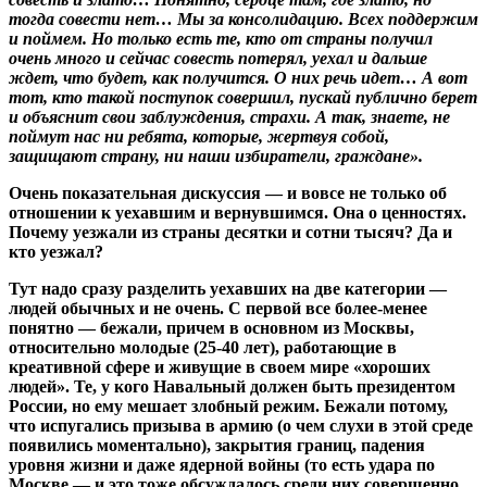
тогда совести нет… Мы за консолидацию. Всех поддержим
и поймем. Но только есть те, кто от страны получил
очень много и сейчас совесть потерял, уехал и дальше
ждет, что будет, как получится. О них речь идет… А вот
тот, кто такой поступок совершил, пускай публично берет
и объяснит свои заблуждения, страхи. А так, знаете, не
поймут нас ни ребята, которые, жертвуя собой,
защищают страну, ни наши избиратели, граждане».
Очень показательная дискуссия — и вовсе не только об
отношении к уехавшим и вернувшимся. Она о ценностях.
Почему уезжали из страны десятки и сотни тысяч? Да и
кто уезжал?
Тут надо сразу разделить уехавших на две категории —
людей обычных и не очень. С первой все более-менее
понятно — бежали, причем в основном из Москвы,
относительно молодые (25-40 лет), работающие в
креативной сфере и живущие в своем мире «хороших
людей». Те, у кого Навальный должен быть президентом
России, но ему мешает злобный режим. Бежали потому,
что испугались призыва в армию (о чем слухи в этой среде
появились моментально), закрытия границ, падения
уровня жизни и даже ядерной войны (то есть удара по
Москве — и это тоже обсуждалось среди них совершенно