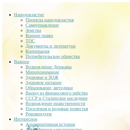
Народовластие
Проекты народовластия
Самоуправление
Земства
Копное право
ТОС
Документы и литература
Кооперация
Потребительские общества
Важное
Возрождение Державы
Миропонимание
Здоровье и ЗОЖ
Здоровое питание
Образование, методики
Выход из финансового рабства
СССР и Сталинское наследние
Возрождение нравственности
Поселения и родовые поместья
Рекомендуем
Интересное
Альтернативная история
Атмосферное электричество