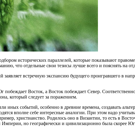
подбором исторических параллелей, которые показывают правоме
анию, что отдельные свои тезисы лучше всего и пояснять на от
ый заявляет встречную экспансию будущего проигравшего в напр
Юг побеждает Восток, а Восток побеждает Север. Соответственн
зона, который следует за поражением.
или иных событий, особенно в древние времена, создавать альт
одятся вполне себе интересные аналогии. При этом надо учитыв
пример, христианство. Родилось оно в Византии, то есть в Вос
й Империи, но географически и цивилизационно была скорее Югом