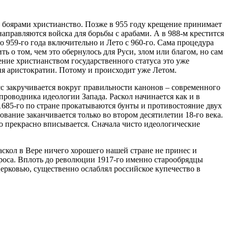
 боярами христианство. Позже в 955 году крещение принимает
аправляются войска для борьбы с арабами. А в 988-м крестится
о 959-го года включительно и Лето с 960-го. Сама процедура
ь о том, чем это обернулось для Руси, злом или благом, но сам
ние христианством государственного статуса это уже
ция аристократии. Потому и происходит уже Летом.
с закручивается вокруг правильности канонов – современного
проводника идеологии Запада. Раскол начинается как и в
 1685-го по стране прокатываются бунты и противостояние двух
вание заканчивается только во втором десятилетии 18-го века.
о прекрасно вписывается. Сначала чисто идеологические
аскол в Вере ничего хорошего нашей стране не принес и
опроса. Вплоть до революции 1917-го именно старообрядцы
ерковью, существенно ослаблял российское купечество в