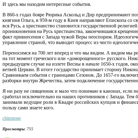
И здесь мы находим интересные события.
В 860-х годах бояре Рюрика Аскольд и Дир предпринимают пох
княгиня Ольга, в 959-м году в Киев направляют Епископа со с
вся Русь, а христианство становится государственной религией
проникновения на Русь христианства, закончившаяся крещением 
факт привнесения с Запада чужой Веры неоспорим. Идеологичес
управление страной, что выводит процесс из чисто идеологиче
Переносимся на 700 лет вперед и что мы видим. А видим мы р
на тот момент греческого или «доморощенного» русского. Нико
предыдущем случае на излете Весны в начале 1650-х годов, ок
ветвей Церкви. В итоге государство принимает сторону Никона
Сравниваем события с границами Сезонов. До 1657-го включит
разборки внутри Жречества, затем подключение государствен
Я ни разу не священник и мало что понимаю в канонах, если не
сработал исключительно на наших противников с Запада. Тем б
занимали ведущие роли в Квадре российских купцов и финансис
пользу сами знаете кого.
chipstone
Просмотры
: 755