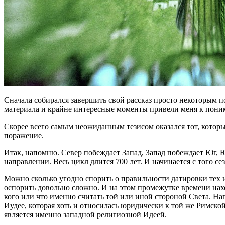
Сначала собирался завершить свой рассказ просто некоторым 
материала и крайне интересные моменты привели меня к поним
Скорее всего самым неожиданным тезисом оказался тот, котор
поражение.
Итак, напомню. Север побеждает Запад, Запад побеждает Юг, 
направлении. Весь цикл длится 700 лет. И начинается с того се
Можно сколько угодно спорить о правильности датировки тех 
оспорить довольно сложно. И на этом промежутке времени нах
кого или что именно считать той или иной стороной Света. На
Иудее, которая хоть и относилась юридически к той же Римско
является именно западной религиозной Идеей.