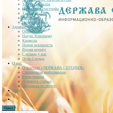
Теория заговора
Недавняя катастрофа
Тартария
Гиганты
Плоская Земля
Здравые проекты
Общее дело
Научи Хорошему
Крамола
Новая реальность
Время вперёд
Сделано у нас
Путь Сердца
О нас
О портале «ДЕРЖАВА СЕГОДНЯ»
Справочная информация
Регистрация
Добавить статью
Подписка по почте
Вход