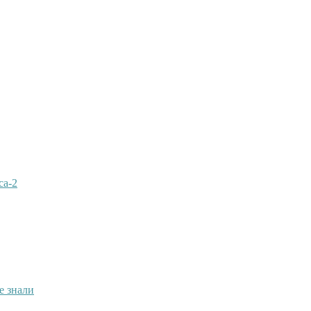
са-2
е знали