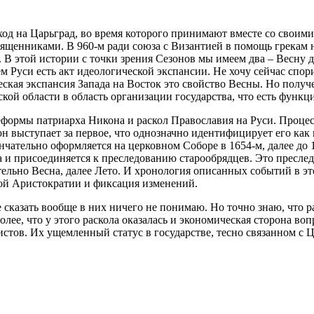
од на Царьград, во время которого принимают вместе со своими
вященниками. В 960-м ради союза с Византией в помощь грекам н
. В этой истории с точки зрения Сезонов мы имеем два – Весну д
Руси есть акт идеологической экспансии. Не хочу сейчас спорит
кая экспансия Запада на Восток это свойство Весны. Но получе
ской области в область организации государства, что есть функ
еформы патриарха Никона и раскол Православия на Руси. Процес
н выступает за первое, что однозначно идентифицирует его как 
ончательно оформляется на церковном Соборе в 1654-м, далее до
 и присоединяется к преследованию старообрядцев. Это преследо
ельно Весна, далее Лето. И хронология описанных событий в эт
ной Аристократии и фиксация изменений.
 сказать вообще в них ничего не понимаю. Но точно знаю, что р
олее, что у этого раскола оказалась и экономическая сторона в
тов. Их ущемленный статус в государстве, тесно связанном с Ц