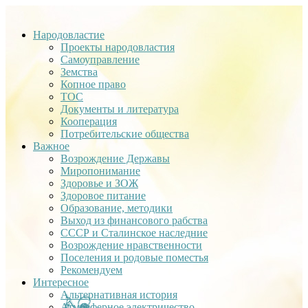
Народовластие
Проекты народовластия
Самоуправление
Земства
Копное право
ТОС
Документы и литература
Кооперация
Потребительские общества
Важное
Возрождение Державы
Миропонимание
Здоровье и ЗОЖ
Здоровое питание
Образование, методики
Выход из финансового рабства
СССР и Сталинское наследние
Возрождение нравственности
Поселения и родовые поместья
Рекомендуем
Интересное
Альтернативная история
Атмосферное электричество