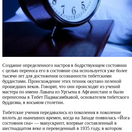
Создание определенного настроя в бодрствующем состоянии
с целью переноса его в состояние сна используется уже более
тысячи лет для достижения осознанности тибетскими
буддистами. Происхождение этих техник окутано пеленой
прошедших веков. Говорят, что они происходят из учений
мастера по имени Лавапа из Ургьена в Афганистане и были
перенесены в Тибет Падмасамбхавой, основателем тибетского
буддизма, в восьмом столетии.
Тибетские учения передавались из поколения в поколение
вплоть до нынешних времен, когда на Западе появилась «Йога
состояния сна» — манускрипт, впервые составленный в
шестнадцатом веке и переведенный в 1935 году, в котором