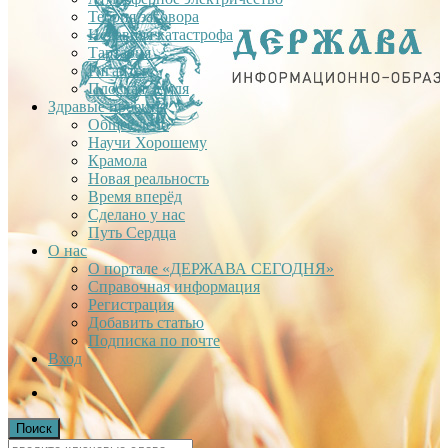
Теория заговора
Недавняя катастрофа
Тартария
Гиганты
Плоская Земля
Здравые проекты
Общее дело
Научи Хорошему
Крамола
Новая реальность
Время вперёд
Сделано у нас
Путь Сердца
О нас
О портале «ДЕРЖАВА СЕГОДНЯ»
Справочная информация
Регистрация
Добавить статью
Подписка по почте
Вход