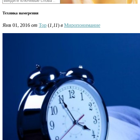
Техника намерения
Янв 01, 2016
от
Тор
(
1,11
)
в
Миропонимание