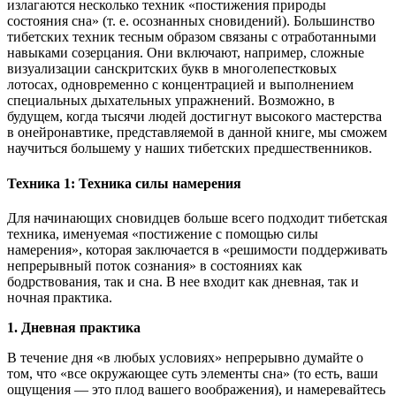
излагаются несколько техник «постижения природы
состояния сна» (т. е. осознанных сновидений). Большинство
тибетских техник тесным образом связаны с отработанными
навыками созерцания. Они включают, например, сложные
визуализации санскритских букв в многолепестковых
лотосах, одновременно с концентрацией и выполнением
специальных дыхательных упражнений. Возможно, в
будущем, когда тысячи людей достигнут высокого мастерства
в онейронавтике, представляемой в данной книге, мы сможем
научиться большему у наших тибетских предшественников.
Техника 1: Техника силы намерения
Для начинающих сновидцев больше всего подходит тибетская
техника, именуемая «постижение с помощью силы
намерения», которая заключается в «решимости поддерживать
непрерывный поток сознания» в состояниях как
бодрствования, так и сна. В нее входит как дневная, так и
ночная практика.
1. Дневная практика
В течение дня «в любых условиях» непрерывно думайте о
том, что «все окружающее суть элементы сна» (то есть, ваши
ощущения — это плод вашего воображения), и намеревайтесь