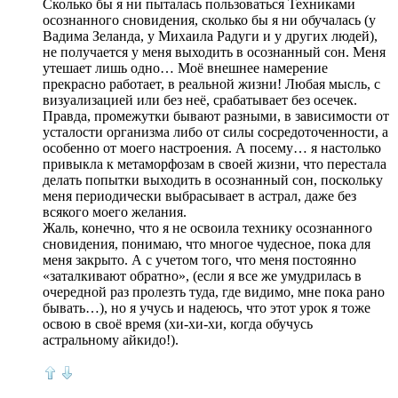
Сколько бы я ни пыталась пользоваться Техниками
осознанного сновидения, сколько бы я ни обучалась (у
Вадима Зеланда, у Михаила Радуги и у других людей),
не получается у меня выходить в осознанный сон. Меня
утешает лишь одно… Моё внешнее намерение
прекрасно работает, в реальной жизни! Любая мысль, с
визуализацией или без неё, срабатывает без осечек.
Правда, промежутки бывают разными, в зависимости от
усталости организма либо от силы сосредоточенности, а
особенно от моего настроения. А посему… я настолько
привыкла к метаморфозам в своей жизни, что перестала
делать попытки выходить в осознанный сон, поскольку
меня периодически выбрасывает в астрал, даже без
всякого моего желания.
Жаль, конечно, что я не освоила технику осознанного
сновидения, понимаю, что многое чудесное, пока для
меня закрыто. А с учетом того, что меня постоянно
«заталкивают обратно», (если я все же умудрилась в
очередной раз пролезть туда, где видимо, мне пока рано
бывать…), но я учусь и надеюсь, что этот урок я тоже
освою в своё время (хи-хи-хи, когда обучусь
астральному айкидо!).