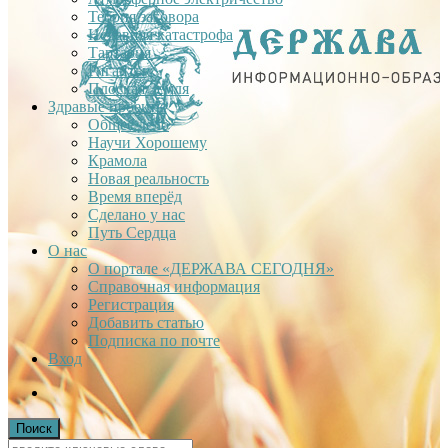
Теория заговора
Недавняя катастрофа
Тартария
Гиганты
Плоская Земля
Здравые проекты
Общее дело
Научи Хорошему
Крамола
Новая реальность
Время вперёд
Сделано у нас
Путь Сердца
О нас
О портале «ДЕРЖАВА СЕГОДНЯ»
Справочная информация
Регистрация
Добавить статью
Подписка по почте
Вход