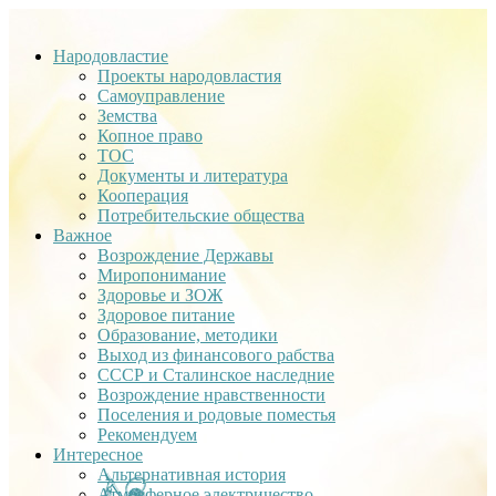
Народовластие
Проекты народовластия
Самоуправление
Земства
Копное право
ТОС
Документы и литература
Кооперация
Потребительские общества
Важное
Возрождение Державы
Миропонимание
Здоровье и ЗОЖ
Здоровое питание
Образование, методики
Выход из финансового рабства
СССР и Сталинское наследние
Возрождение нравственности
Поселения и родовые поместья
Рекомендуем
Интересное
Альтернативная история
Атмосферное электричество