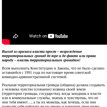
Выход из кризиса власти прост – возрождение
территориальных громад де-юре и де-факто или права
народу – власть территориальным громадам!
Всем выполнить Конституцию и Законы, что не было сделано
оставшейся с 1991 года по настоящее время советской
командно-административной системой.
Реальная территориальная громада (община) должна создавать
у человека чувство (сознание) хозяина своей земли
(территории громады, государства), когда заходишь к власти
или в коммунальные службы, знаешь и чувствуешь, что не
они тебя имеют…, а ты их можешь, как хочешь, если они
позволят себе работать не по закону и нарушать твои права,