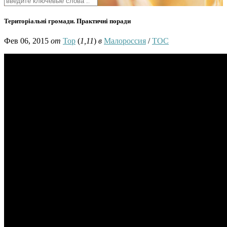
Територіальні громади. Практичні поради
Фев 06, 2015
от
Тор
(
1,11
)
в
Малороссия
/
ТОС