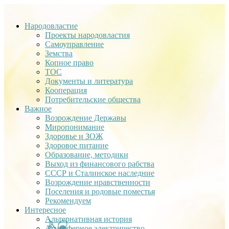
Народовластие
Проекты народовластия
Самоуправление
Земства
Копное право
ТОС
Документы и литература
Кооперация
Потребительские общества
Важное
Возрождение Державы
Миропонимание
Здоровье и ЗОЖ
Здоровое питание
Образование, методики
Выход из финансового рабства
СССР и Сталинское наследние
Возрождение нравственности
Поселения и родовые поместья
Рекомендуем
Интересное
Альтернативная история
Атмосферное электричество