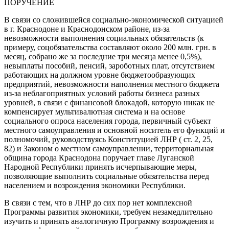
ПОРУЧЕНИЕ
В связи со сложившейся социально-экономической ситуацией
в г. Краснодоне и Краснодонском районе, из-за
невозможности выполнения социальных обязательств (к
примеру, соцобязательства составляют около 200 млн. грн. в
месяц, собрано же за последние три месяца менее 0,5%),
невыплаты пособий, пенсий, зароботных плат, отсутствием
работающих на должном уровне бюджетообразующих
предприятий, невозможности наполнения местного бюджета
из-за неблагоприятных условий работы бизнеса разных
уровней, в связи с финансовой блокадой, которую никак не
компенсирует мультивалютная система и на основе
социального опроса населения города, первичный субъект
местного самоуправления и основной носитель его функций и
полномочий, руководствуясь Конституцией ЛНР ( ст. 2, 25,
82) и Законом о местном самоуправлении, территориальная
община города Краснодона поручает главе Луганской
Народной Республики принять исчерпывающие меры,
позволяющие выполнить социальные обязательства перед
населением и возрождения экономики Республики.
В связи с тем, что в ЛНР до сих пор нет комплексной
Программы развития экономики, требуем незамедлительно
изучить и принять аналогичную Программу возрождения и