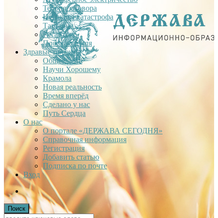
Теория заговора
Недавняя катастрофа
Тартария
Гиганты
Плоская Земля
Здравые проекты
Общее дело
Научи Хорошему
Крамола
Новая реальность
Время вперёд
Сделано у нас
Путь Сердца
О нас
О портале «ДЕРЖАВА СЕГОДНЯ»
Справочная информация
Регистрация
Добавить статью
Подписка по почте
Вход