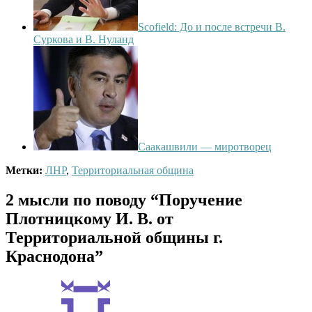
Scofield: До и после встречи В.
Суркова и В. Нуланд
Саакашвили — миротворец
Метки:
ЛНР
,
Территориальная община
2 мысли по поводу
“Поручение
Плотницкому И. В. от
Территориальной общины г.
Краснодона”