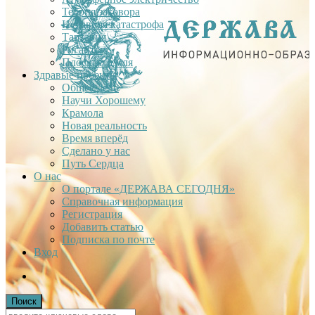
Теория заговора
Недавняя катастрофа
Тартария
Гиганты
Плоская Земля
Здравые проекты
Общее дело
Научи Хорошему
Крамола
Новая реальность
Время вперёд
Сделано у нас
Путь Сердца
О нас
О портале «ДЕРЖАВА СЕГОДНЯ»
Справочная информация
Регистрация
Добавить статью
Подписка по почте
Вход