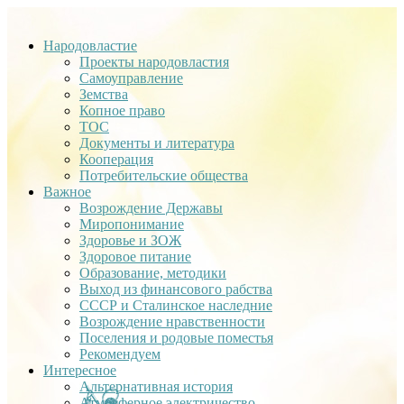
Народовластие
Проекты народовластия
Самоуправление
Земства
Копное право
ТОС
Документы и литература
Кооперация
Потребительские общества
Важное
Возрождение Державы
Миропонимание
Здоровье и ЗОЖ
Здоровое питание
Образование, методики
Выход из финансового рабства
СССР и Сталинское наследние
Возрождение нравственности
Поселения и родовые поместья
Рекомендуем
Интересное
Альтернативная история
Атмосферное электричество