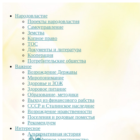
Народовластие
Проекты народовластия
Самоуправление
Земства
Копное право
ТОС
Документы и литература
Кооперация
Потребительские общества
Важное
Возрождение Державы
Миропонимание
Здоровье и ЗОЖ
Здоровое питание
Образование, методики
Выход из финансового рабства
СССР и Сталинское наследние
Возрождение нравственности
Поселения и родовые поместья
Рекомендуем
Интересное
Альтернативная история
Атмосферное электричество