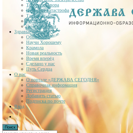
Теория заговора
Недавняя катастрофа
Тартария
Гиганты
Плоская Земля
Здравые проекты
Общее дело
Научи Хорошему
Крамола
Новая реальность
Время вперёд
Сделано у нас
Путь Сердца
О нас
О портале «ДЕРЖАВА СЕГОДНЯ»
Справочная информация
Регистрация
Добавить статью
Подписка по почте
Вход