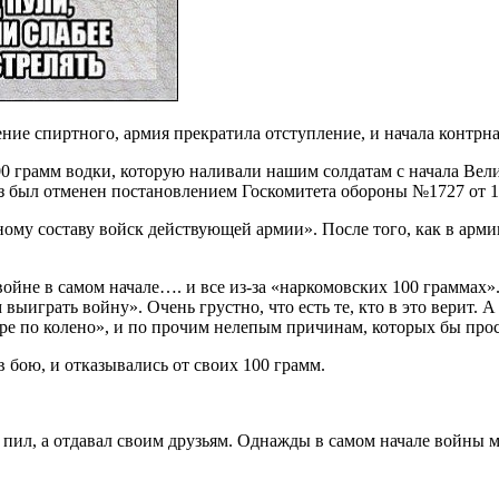
ение спиртного, армия прекратила отступление, и начала контр
00 грамм водки, которую наливали нашим солдатам с начала Вели
аз был отменен постановлением Госкомитета обороны №1727 от 11
му составу войск действующей армии». После того, как в арми
ойне в самом начале…. и все из-за «наркомовских 100 граммах»
 выиграть войну». Очень грустно, что есть те, кто в это верит.
море по колено», и по прочим нелепым причинам, которых бы прос
 бою, и отказывались от своих 100 грамм.
е пил, а отдавал своим друзьям. Однажды в самом начале войны м