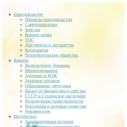
Народовластие
Проекты народовластия
Самоуправление
Земства
Копное право
ТОС
Документы и литература
Кооперация
Потребительские общества
Важное
Возрождение Державы
Миропонимание
Здоровье и ЗОЖ
Здоровое питание
Образование, методики
Выход из финансового рабства
СССР и Сталинское наследние
Возрождение нравственности
Поселения и родовые поместья
Рекомендуем
Интересное
Альтернативная история
Атмосферное электричество