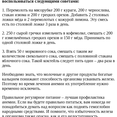
воспользоваться следующими советами:
1. Перемолоть на мясорубке 200 г кураги, 200 г чернослива,
стакан изюма и 200 г грецких орехов. Добавить 2 столовых
ложки мёда и 2 перемолотых с кожурой лимона. Эту смесь
есть по столовой ложке 3 раза в день.
2. 250 г сырой гречки измельчить в кофемолке, смешать с 200
г измельчённых грецких орехов и 150 г мёда. Принимать по
одной столовой ложке в день.
3. Взять 50 г морковного сока, смешать с таким же
количеством свекольного сока, смешать с половиной стакана
яблочного сока. Такой коктейль следует пить один – два раза в
день.
Необходимо знать, что молочные и другие продукты богатые
кальцием понижают способность организма усваивать железо.
Поэтому во время лечения анемии их употребление нужно
временно исключить.
Правильное регулярное питание – лучшая профилактика
анемии. Если вы будете правильно питаться, вам никогда не
понадобиться думать над вопросом как поднять гемоглобин
народными средствами. И помните, что избыточность железа
в организма также опасна, как и его недостаточность.