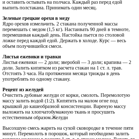
и оставить остывать на полчаса. Каждый раз перед едой
выпить полстакана. Принимать один месяц.
Зеленые грецкие орехи в меду
Ядро орехов измельчить. 2 стакана полученной массы
перемешать с медом (1,5 кг). Настаивать 90 дней в темноте,
перемешивая каждый день. Настойка пьется по столовой
ложке перед каждой едой. Держать в холоде. Курс — весь
объем получившейся смеси.
Листья ежевики и травки
Листья ежевики — 2 доли; зверобой — 3 доли; крапива — 2
доли. Залить кипятком из расчета стакан на 1 ст. л. трав.
Отстоять 3 часа. На протяжении месяца трижды в день
употреблять по одному стакану.
Рецепт из желудей
Очистить дубовые желуди от корки, смолоть. Перемолотую
массу залить водой (1:2). Кипятить на малом огне под
крышкой до кашеобразной консистенции. Вареную массу
выложить на хлопчатобумажную ткань и просушить
естественным образом.Желуди
Высохшую смесь жарить на сухой сковородке в течение пяти
минут. Перемолоть в порошок, который необходимо залить