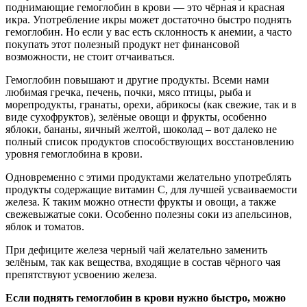
поднимающие гемоглобин в крови — это чёрная и красная
икра. Употребление икры может достаточно быстро поднять
гемоглобин. Но если у вас есть склонность к анемии, а часто
покупать этот полезный продукт нет финансовой
возможности, не стоит отчаиваться.
Гемоглобин повышают и другие продукты. Всеми нами
любимая гречка, печень, почки, мясо птицы, рыба и
морепродукты, гранаты, орехи, абрикосы (как свежие, так и в
виде сухофруктов), зелёные овощи и фрукты, особенно
яблоки, бананы, яичный желтой, шоколад – вот далеко не
полный список продуктов способствующих восстановлению
уровня гемоглобина в крови.
Одновременно с этими продуктами желательно употреблять
продукты содержащие витамин С, для лучшей усваиваемости
железа. К таким можно отнести фрукты и овощи, а также
свежевыжатые соки. Особенно полезны соки из апельсинов,
яблок и томатов.
При дефиците железа черный чай желательно заменить
зелёным, так как вещества, входящие в состав чёрного чая
препятствуют усвоению железа.
Если поднять гемоглобин в крови нужно быстро, можно