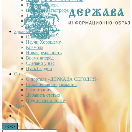
Теория заговора
Недавняя катастрофа
Тартария
Гиганты
Плоская Земля
Здравые проекты
Общее дело
Научи Хорошему
Крамола
Новая реальность
Время вперёд
Сделано у нас
Путь Сердца
О нас
О портале «ДЕРЖАВА СЕГОДНЯ»
Справочная информация
Регистрация
Добавить статью
Подписка по почте
Вход