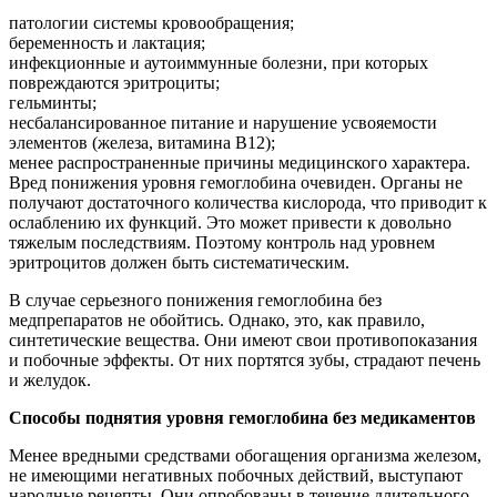
патологии системы кровообращения;
беременность и лактация;
инфекционные и аутоиммунные болезни, при которых
повреждаются эритроциты;
гельминты;
несбалансированное питание и нарушение усвояемости
элементов (железа, витамина В12);
менее распространенные причины медицинского характера.
Вред понижения уровня гемоглобина очевиден. Органы не
получают достаточного количества кислорода, что приводит к
ослаблению их функций. Это может привести к довольно
тяжелым последствиям. Поэтому контроль над уровнем
эритроцитов должен быть систематическим.
В случае серьезного понижения гемоглобина без
медпрепаратов не обойтись. Однако, это, как правило,
синтетические вещества. Они имеют свои противопоказания
и побочные эффекты. От них портятся зубы, страдают печень
и желудок.
Способы поднятия уровня гемоглобина без медикаментов
Менее вредными средствами обогащения организма железом,
не имеющими негативных побочных действий, выступают
народные рецепты. Они опробованы в течение длительного