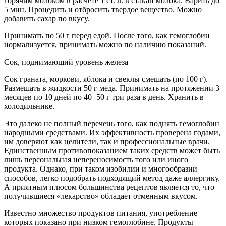
горячим молоком в расчете 1 ст. л. в стакан молока. Варить до
5 мин. Процедить и отбросить твердое вещество. Можно
добавить сахар по вкусу.
Принимать по 50 г перед едой. После того, как гемоглобин
нормализуется, принимать можно по наличию показаний.
Сок, поднимающий уровень железа
Сок граната, моркови, яблока и свеклы смешать (по 100 г).
Размешать в жидкости 50 г меда. Принимать на протяжении 3
месяцев по 10 дней по 40−50 г три раза в день. Хранить в
холодильнике.
Это далеко не полный перечень того, как поднять гемоглобин
народными средствами. Их эффективность проверена годами,
им доверяют как целители, так и профессиональные врачи.
Единственным противопоказанием таких средств может быть
лишь персональная непереносимость того или иного
продукта. Однако, при таком изобилии и многообразии
способов, легко подобрать подходящий метод даже аллергику.
А приятным плюсом большинства рецептов является то, что
получившиеся «лекарство» обладает отменным вкусом.
Известно множество продуктов питания, употребление
которых показано при низком гемоглобине. Продукты