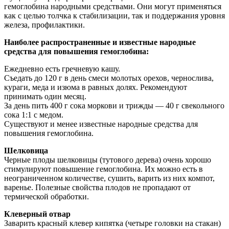
гемоглобина народными средствами. Они могут применяться
как с целью толчка к стабилизации, так и поддержания уровня
железа, профилактики.
Наиболее распространенные и известные народные
средства для повышения гемоглобина:
Ежедневно есть гречневую кашу.
Съедать до 120 г в день смеси молотых орехов, чернослива,
кураги, меда и изюма в равных долях. Рекомендуют
принимать один месяц.
За день пить 400 г сока моркови и трижды — 40 г свекольного
сока 1:1 с медом.
Существуют и менее известные народные средства для
повышения гемоглобина.
Шелковица
Черные плоды шелковицы (тутового дерева) очень хорошо
стимулируют повышение гемоглобина. Их можно есть в
неограниченном количестве, сушить, варить из них компот,
варенье. Полезные свойства плодов не пропадают от
термической обработки.
Клеверный отвар
Заварить красный клевер кипятка (четыре головки на стакан)