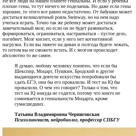
Не все люди на нашей планете гениальны. И если у ребенка
плохие гены, то тут ничего не поделаешь. Но даже если гены
хорошие, то этого все равно недостаточно. От бабушки может
достаться великолепный рояль Steinway, но на нем надо
учиться играть. Точно так же ребенку может достаться
замечательный мозг, но если он не будет развиваться,
формироваться, ограниваться, настраиваться – пустое дело,
погибнет. Мозг киснет, если у него нет когнитивной
нагрузки. Если вы ляжете на диван и полгода будете лежать,
то потом вы не сможете встать. И с мозгом происходит
абсолютно то же самое.
Я думаю, любому человеку понятно, что если бы
Шекспир, Моцарт, Пушкин, Бродский и другие
выдающиеся деятели искусства попробовали бы
сдать ЕГЭ, они бы его провалили. И тест на IQ бы
провалили. О чем это говорит? Только о том, что
тест на IQ никуда не годится, потому что никто не
сомневается в гениальности Моцарта, кроме
сумасшедших.
Татьяна Владимировна Черниговская
Психолингвист, нейробиолог, профессор СПБГУ