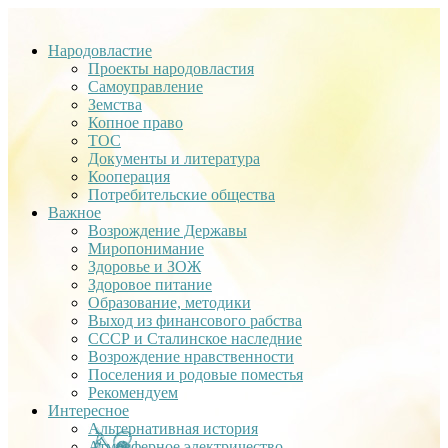
Народовластие
Проекты народовластия
Самоуправление
Земства
Копное право
ТОС
Документы и литература
Кооперация
Потребительские общества
Важное
Возрождение Державы
Миропонимание
Здоровье и ЗОЖ
Здоровое питание
Образование, методики
Выход из финансового рабства
СССР и Сталинское наследние
Возрождение нравственности
Поселения и родовые поместья
Рекомендуем
Интересное
Альтернативная история
Атмосферное электричество