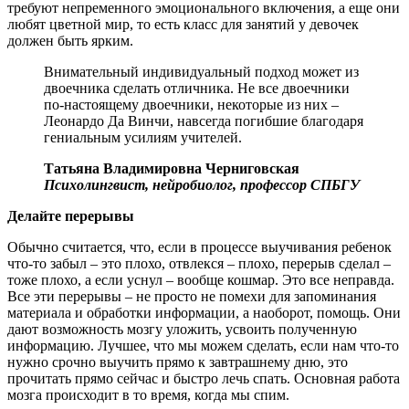
требуют непременного эмоционального включения, а еще они
любят цветной мир, то есть класс для занятий у девочек
должен быть ярким.
Внимательный индивидуальный подход может из
двоечника сделать отличника. Не все двоечники
по-настоящему двоечники, некоторые из них –
Леонардо Да Винчи, навсегда погибшие благодаря
гениальным усилиям учителей.
Татьяна Владимировна Черниговская
Психолингвист, нейробиолог, профессор СПБГУ
Делайте перерывы
Обычно считается, что, если в процессе выучивания ребенок
что-то забыл – это плохо, отвлекся – плохо, перерыв сделал –
тоже плохо, а если уснул – вообще кошмар. Это все неправда.
Все эти перерывы – не просто не помехи для запоминания
материала и обработки информации, а наоборот, помощь. Они
дают возможность мозгу уложить, усвоить полученную
информацию. Лучшее, что мы можем сделать, если нам что-то
нужно срочно выучить прямо к завтрашнему дню, это
прочитать прямо сейчас и быстро лечь спать. Основная работа
мозга происходит в то время, когда мы спим.