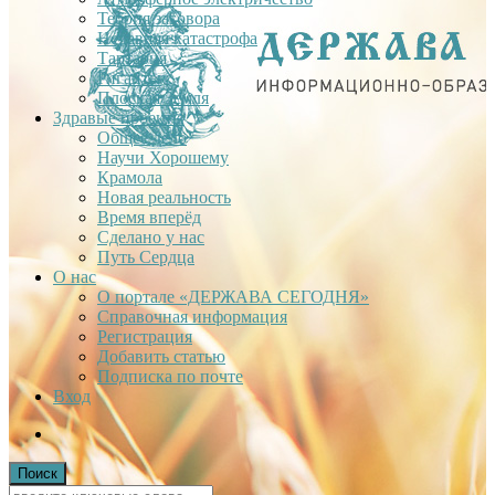
Теория заговора
Недавняя катастрофа
Тартария
Гиганты
Плоская Земля
Здравые проекты
Общее дело
Научи Хорошему
Крамола
Новая реальность
Время вперёд
Сделано у нас
Путь Сердца
О нас
О портале «ДЕРЖАВА СЕГОДНЯ»
Справочная информация
Регистрация
Добавить статью
Подписка по почте
Вход