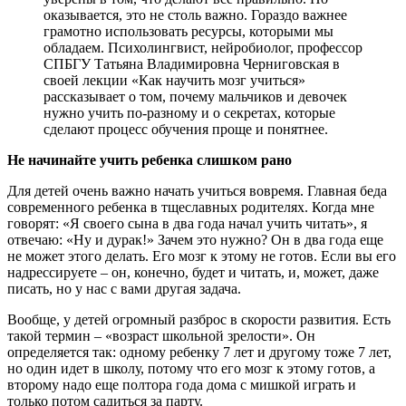
оказывается, это не столь важно. Гораздо важнее
грамотно использовать ресурсы, которыми мы
обладаем. Психолингвист, нейробиолог, профессор
СПБГУ Татьяна Владимировна Черниговская в
своей лекции «Как научить мозг учиться»
рассказывает о том, почему мальчиков и девочек
нужно учить по-разному и о секретах, которые
сделают процесс обучения проще и понятнее.
Не начинайте учить ребенка слишком рано
Для детей очень важно начать учиться вовремя. Главная беда
современного ребенка в тщеславных родителях. Когда мне
говорят: «Я своего сына в два года начал учить читать», я
отвечаю: «Ну и дурак!» Зачем это нужно? Он в два года еще
не может этого делать. Его мозг к этому не готов. Если вы его
надрессируете – он, конечно, будет и читать, и, может, даже
писать, но у нас с вами другая задача.
Вообще, у детей огромный разброс в скорости развития. Есть
такой термин – «возраст школьной зрелости». Он
определяется так: одному ребенку 7 лет и другому тоже 7 лет,
но один идет в школу, потому что его мозг к этому готов, а
второму надо еще полтора года дома с мишкой играть и
только потом садиться за парту.