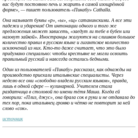
вас будут постоянно печь и жарить в самой изощрённой
форме», — пишет пользователь «Пикабу» Cathalla.
Она называет буквы «р», «ы», «щ» сатанинскими. А все эти
падежи и ударения! От интонации одного и того же
предложения может зависеть, «заедут ли тебе в бубен или
назовут зайкой». Иностранцы жалуются на слишком большое
количество правил в русском языке и гигантское количество
исключений из них. Кто-то даже считает, что это было
придумано специально: чтобы крестьяне не могли освоить
правильный русский и навсегда остались бедными.
Один из пользователей «Пикабу» рассказал, как однажды на
производство приехали итальянские специалисты. Через
неделю все они «свободно владели русским языком», правда,
лишь в одной сфере — кулинарной. Учителем стала
раздатчица в столовой по имени тётя Маша. Когда ей
говорили: «Плиз, джус», она брала сок в руки и не отдавала до
тех пор, пока итальянец громко и чётко не повторит за ней
слово «сок».
источник