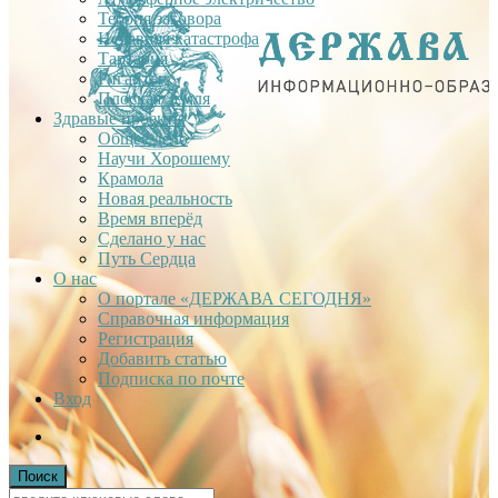
Теория заговора
Недавняя катастрофа
Тартария
Гиганты
Плоская Земля
Здравые проекты
Общее дело
Научи Хорошему
Крамола
Новая реальность
Время вперёд
Сделано у нас
Путь Сердца
О нас
О портале «ДЕРЖАВА СЕГОДНЯ»
Справочная информация
Регистрация
Добавить статью
Подписка по почте
Вход