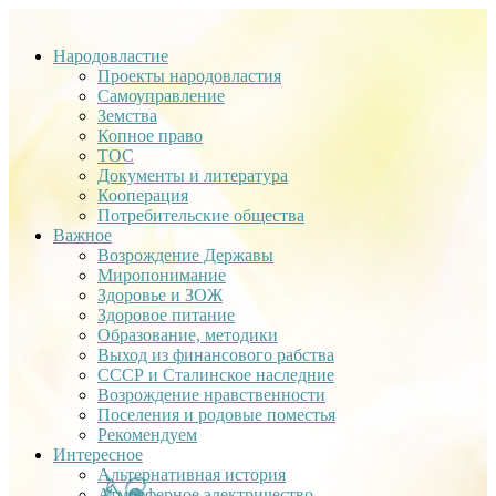
Народовластие
Проекты народовластия
Самоуправление
Земства
Копное право
ТОС
Документы и литература
Кооперация
Потребительские общества
Важное
Возрождение Державы
Миропонимание
Здоровье и ЗОЖ
Здоровое питание
Образование, методики
Выход из финансового рабства
СССР и Сталинское наследние
Возрождение нравственности
Поселения и родовые поместья
Рекомендуем
Интересное
Альтернативная история
Атмосферное электричество