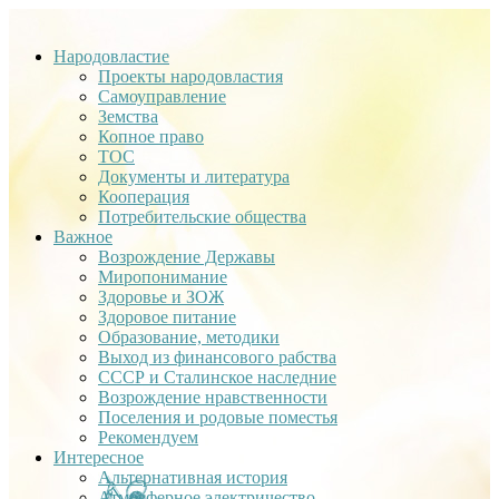
Народовластие
Проекты народовластия
Самоуправление
Земства
Копное право
ТОС
Документы и литература
Кооперация
Потребительские общества
Важное
Возрождение Державы
Миропонимание
Здоровье и ЗОЖ
Здоровое питание
Образование, методики
Выход из финансового рабства
СССР и Сталинское наследние
Возрождение нравственности
Поселения и родовые поместья
Рекомендуем
Интересное
Альтернативная история
Атмосферное электричество