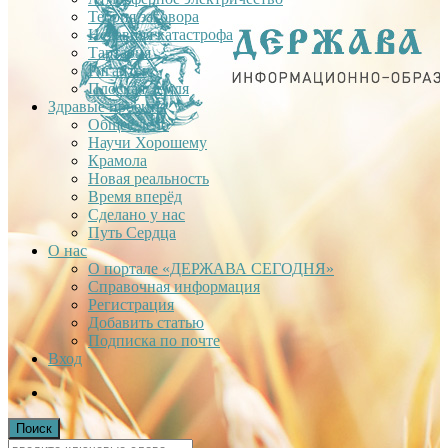
Теория заговора
Недавняя катастрофа
Тартария
Гиганты
Плоская Земля
Здравые проекты
Общее дело
Научи Хорошему
Крамола
Новая реальность
Время вперёд
Сделано у нас
Путь Сердца
О нас
О портале «ДЕРЖАВА СЕГОДНЯ»
Справочная информация
Регистрация
Добавить статью
Подписка по почте
Вход