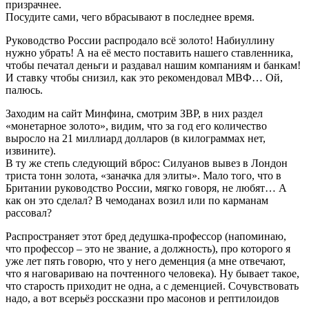
призрачнее.
Посудите сами, чего вбрасывают в последнее время.
Руководство России распродало всё золото! Набиуллину
нужно убрать! А на её место поставить нашего ставленника,
чтобы печатал деньги и раздавал нашим компаниям и банкам!
И ставку чтобы снизил, как это рекомендовал МВФ… Ой,
палюсь.
Заходим на сайт Минфина, смотрим ЗВР, в них раздел
«монетарное золото», видим, что за год его количество
выросло на 21 миллиард долларов (в килограммах нет,
извините).
В ту же степь следующий вброс: Силуанов вывез в Лондон
триста тонн золота, «заначка для элиты». Мало того, что в
Британии руководство России, мягко говоря, не любят… А
как он это сделал? В чемоданах возил или по карманам
рассовал?
Распространяет этот бред дедушка-профессор (напоминаю,
что профессор – это не звание, а должность), про которого я
уже лет пять говорю, что у него деменция (а мне отвечают,
что я наговариваю на почтенного человека). Ну бывает такое,
что старость приходит не одна, а с деменцией. Сочувствовать
надо, а вот всерьёз россказни про масонов и рептилоидов