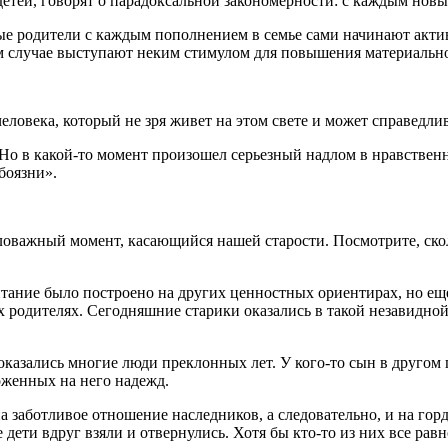
детей, говорят о парадоксальной закономерности: с каждым нов
ые родители с каждым пополнением в семье сами начинают акти
ном случае выступают неким стимулом для повышения материальн
ловека, который не зря живет на этом свете и может справедливо
о в какой-то момент произошел серьезный надлом в нравственно
боязни».
ловажный момент, касающийся нашей старости. Посмотрите, ско
итание было построено на других ценностных ориентирах, но еще
 родителях. Сегодняшние старики оказались в такой незавидной 
казались многие люди преклонных лет. У кого-то сын в другом г
оженных на него надежд.
на заботливое отношение наследников, а следовательно, и на г
 дети вдруг взяли и отвернулись. Хотя бы кто-то из них все рав