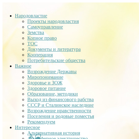
Народовластие
Проекты народовластия
Самоуправление
Земства
Копное право
ТОС
Документы и литература
Кооперация
Потребительские общества
Важное
Возрождение Державы
Миропонимание
Здоровье и ЗОЖ
Здоровое питание
Образование, методики
Выход из финансового рабства
СССР и Сталинское наследние
Возрождение нравственности
Поселения и родовые поместья
Рекомендуем
Интересное
Альтернативная история
Атмосферное электричество