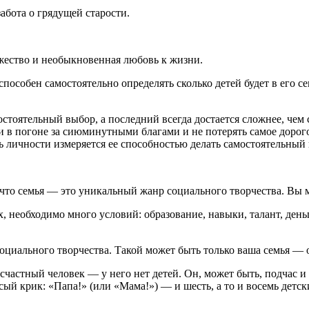
абота о грядущей старости.
ужество и необыкновенная любовь к жизни.
пособен самостоятельно определять сколько детей будет в его се
стоятельный выбор, а последний всегда достается сложнее, чем
в погоне за сиюминутными благами и не потерять самое дорогое,
ь личности измеряется ее способностью делать самостоятельный
что семья — это уникальный жанр социального творчества. Вы м
, необходимо много условий: образование, навыки, талант, деньги
оциального творчества. Такой может быть только ваша семья — он
счастный человек — у него нет детей. Он, может быть, подчас и н
ый крик: «Папа!» (или «Мама!») — и шесть, а то и восемь детск