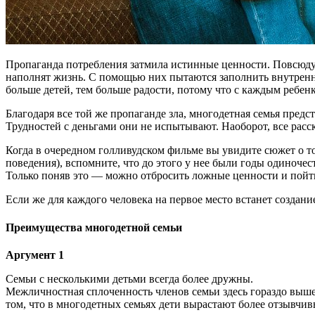
Пропаганда потребления затмила истинные ценности. Повсюду 
наполнят жизнь. С помощью них пытаются заполнить внутреннюю
больше детей, тем больше радости, потому что с каждым ребен
Благодаря все той же пропаганде зла, многодетная семья предс
Трудностей с деньгами они не испытывают. Наоборот, все расск
Когда в очередном голливудском фильме вы увидите сюжет о т
поведения), вспомните, что до этого у нее были годы одиночес
Только поняв это — можно отбросить ложные ценности и пойт
Если же для каждого человека на первое место встанет создани
Преимущества многодетной семьи
Аргумент 1
Семьи с несколькими детьми всегда более дружны.
Межличностная сплоченность членов семьи здесь гораздо выше
том, что в многодетных семьях дети вырастают более отзывчи