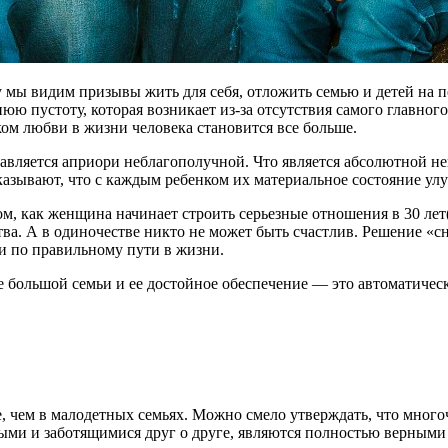
мы видим призывы жить для себя, отложить семью и детей на п
 пустоту, которая возникает из-за отсутствия самого главного 
ком любви в жизни человека становится все больше.
тавляется априори неблагополучной. Что является абсолютной не
азывают, что с каждым ребенком их материальное состояние улуч
ом, как женщина начинает строить серьезные отношения в 30 ле
тва. А в одиночестве никто не может быть счастлив. Решение «с
и по правильному пути в жизни.
е большой семьи и ее достойное обеспечение — это автоматически
, чем в малодетных семьях. Можно смело утверждать, что мног
выми и заботящимися друг о друге, являются полностью верным