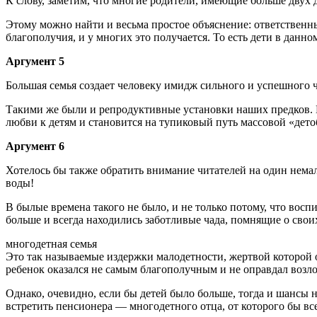
К слову, заметим, что многие родители, имеющие больше двух 
Этому можно найти и весьма простое объяснение: ответственн
благополучия, и у многих это получается. То есть дети в дан
Аргумент 5
Большая семья создает человеку имидж сильного и успешного че
Такими же были и репродуктивные установки наших предков. Н
любви к детям и становится на тупиковый путь массовой «дето
Аргумент 6
Хотелось бы также обратить внимание читателей на один нема
воды!
В былые времена такого не было, и не только потому, что восп
больше и всегда находились заботливые чада, помнящие о своих
многодетная семья
Это так называемые издержки малодетности, жертвой которой о
ребенок оказался не самым благополучным и не оправдал возл
Однако, очевидно, если бы детей было больше, тогда и шансы 
встретить пенсионера — многодетного отца, от которого бы все