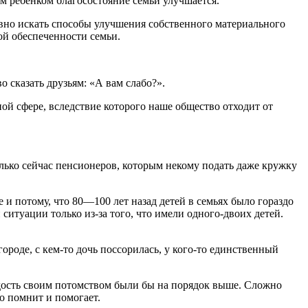
ым ребенком благосостояние семьи улучшается.
вно искать способы улучшения собственного материального
ой обеспеченности семьи.
 сказать друзьям: «А вам слабо?».
й сфере, вследствие которого наше общество отходит от
лько сейчас пенсионеров, которым некому подать даже кружку
 и потому, что 80—100 лет назад детей в семьях было гораздо
ситуации только из-за того, что имели одного-двоих детей.
ороде, с кем-то дочь поссорилась, у кого-то единственный
ордость своим потомством были бы на порядок выше. Сложно
но помнит и помогает.