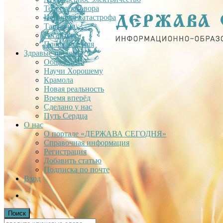
Теория заговора
Недавняя катастрофа
Тартария
Гиганты
Плоская Земля
Здравые проекты
Общее дело
Научи Хорошему
Крамола
Новая реальность
Время вперёд
Сделано у нас
Путь Сердца
О нас
О портале «ДЕРЖАВА СЕГОДНЯ»
Справочная информация
Регистрация
Добавить статью
Подписка по почте
Вход