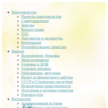
Народовластие
Проекты народовластия
Самоуправление
Земства
Копное право
ТОС
Документы и литература
Кооперация
Потребительские общества
Важное
Возрождение Державы
Миропонимание
Здоровье и ЗОЖ
Здоровое питание
Образование, методики
Выход из финансового рабства
СССР и Сталинское наследние
Возрождение нравственности
Поселения и родовые поместья
Рекомендуем
Интересное
Альтернативная история
Атмосферное электричество