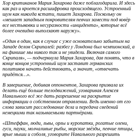
Хор критиканов Мария Захарова даже поблагодарила. И здесь
как раз и кроется расшифровка происходящего. Устроенный
шум как никогда кстати, пишет Захарова. Поскольку он
«мешает западным покровителям певчих замести под ковёр
все нестыковки и несуразности «инцидента», которые всё
более очевидно выползают наружу».
«Один в один, как в случае с уже основательно забытым на
Западе делом Скрипалей: разбег у Лондона был чемпионский, а
на финише мы никого так и не увидели. Включая самого
Скрипаля», — подчеркнула Мария Захарова, дав понять, что в
конце концов устроенный шум заставит германских
политиков начать действовать, а значит, «отвечать
придётся…».
В завершение, добивая оппонентов, Захарова призвала их
делать ещё больше телодвижений, уговаривая Алексея
Навального всё же дать разрешение на раскрытие
информации о собственном отравлении. Ведь именно от его
слова зависит расследование дела и передача сведений
немецкими так называемыми партнёрами.
«Штеффан, люди, львы, орлы и куропатки, рогатые олени,
гуси, пауки, молчаливые рыбы, морские звёзды, певчие птицы,
ярые мыши и соболя, уговорите Навального разрешить