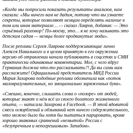
«Когда мы попросили показать результаты анализов, нам
сказали: «Мы ничего вам не дадим, потому что вы узнаете
секреты, которые позволяют немцам определять наличие в
том или ином материале… — сказал Лавров, добавив: — Это
серьёзный разговор? По-моему, это… я не хочу называть это
детским садом — немцы более продвинутые люди».
После реплики Сергея Лаврова поддерживающие лично
Алексея Навального и в целом принятую в его окружении
версию об отравлении начали публиковать в соцсетях и СМИ
практически одинаковые комментарии. Мол, с чего вдруг
Германия должна что-то рассказывать?! Да вы сами нам
расскажите! Официальный представитель МИД России
Мария Захарова подобные реплики обозначила как «поток
маловразумительных, но эмоционально заряженных букв».
«Смешно, конечно, слышать слова о «позоре» от людей,
которые знают о нём всё из своего богатого жизненного
опыта, — написала Захарова в Facebook. — В этой ядовитой
смеси оскорблений и обзываний нет ничего содержательного,
что можно было бы хотя бы пытаться парировать, кроме
хорошо знакомых сравнений «немытой» России с
«безупречным и непогрешимым» Западом».