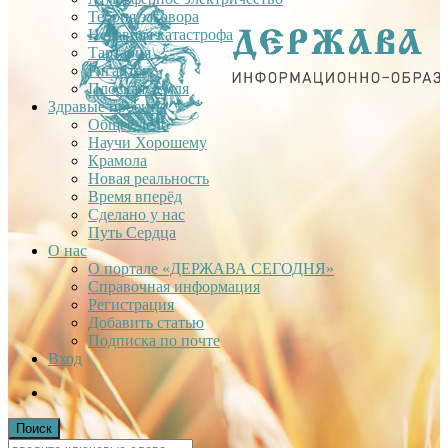
Теория заговора
Недавняя катастрофа
Тартария
Гиганты
Плоская Земля
Здравые проекты
Общее дело
Научи Хорошему
Крамола
Новая реальность
Время вперёд
Сделано у нас
Путь Сердца
О нас
О портале «ДЕРЖАВА СЕГОДНЯ»
Справочная информация
Регистрация
Добавить статью
Подписка по почте
Вход