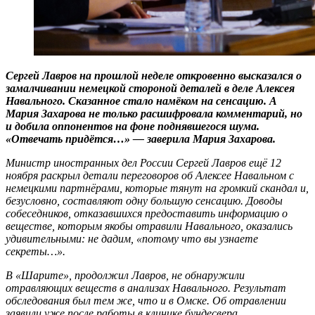
Сергей Лавров на прошлой неделе откровенно высказался о
замалчивании немецкой стороной деталей в деле Алексея
Навального. Сказанное стало намёком на сенсацию. А
Мария Захарова не только расшифровала комментарий, но
и добила оппонентов на фоне поднявшегося шума.
«Отвечать придётся…» — заверила Мария Захарова.
Министр иностранных дел России Сергей Лавров ещё 12
ноября раскрыл детали переговоров об Алексее Навальном с
немецкими партнёрами, которые тянут на громкий скандал и,
безусловно, составляют одну большую сенсацию. Доводы
собеседников, отказавшихся предоставить информацию о
веществе, которым якобы отравили Навального, оказались
удивительными: не дадим, «потому что вы узнаете
секреты…».
В «Шарите», продолжил Лавров, не обнаружили
отравляющих веществ в анализах Навального. Результат
обследования был тем же, что и в Омске. Об отравлении
заявили уже после работы в клинике бундесвера.