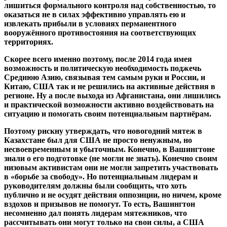
лишиться формального контроля над собственностью, то
оказаться не в силах эффективно управлять ею и
извлекать прибыли в условиях перманентного
вооружённого противостояния на соответствующих
территориях.
Скорее всего именно поэтому, после 2014 года имея
возможность и политическую необходимость поджечь
Среднюю Азию, связывая тем самым руки и России, и
Китаю, США так и не решились на активные действия в
регионе. Ну а после выхода из Афганистана, они лишились
и практической возможности активно воздействовать на
ситуацию и помогать своим потенциальным партнёрам.
Поэтому рискну утверждать, что новогодний мятеж в
Казахстане был для США не просто ненужным, но
несвоевременным и убыточным. Конечно, в Вашингтоне
знали о его подготовке (не могли не знать). Конечно своим
низовым активистам они не могли запретить участвовать
в «борьбе за свободу». Но потенциальным лидерам и
руководителям должны были сообщить, что хоть
публично и не осудят действия оппозиции, но ничем, кроме
вздохов и призывов не помогут. То есть, Вашингтон
несомненно дал понять лидерам мятежников, что
рассчитывать они могут только на свои силы, а США