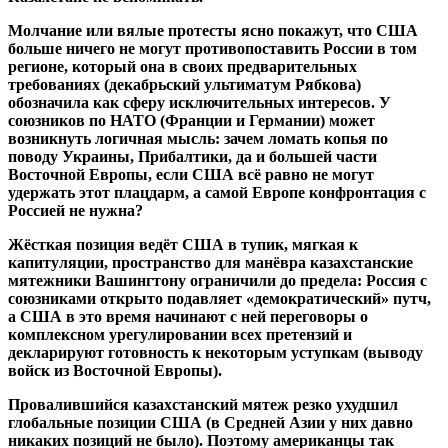
Молчание или вялые протесты ясно покажут, что США
больше ничего не могут противопоставить России в том
регионе, который она в своих предварительных
требованиях (декабрьский ультиматум Рябкова)
обозначила как сферу исключительных интересов. У
союзников по НАТО (Франции и Германии) может
возникнуть логичная мысль: зачем ломать копья по
поводу Украины, Прибалтики, да и большей части
Восточной Европы, если США всё равно не могут
удержать этот плацдарм, а самой Европе конфронтация с
Россией не нужна?
Жёсткая позиция ведёт США в тупик, мягкая к
капитуляции, пространство для манёвра казахстанские
мятежники Вашингтону ограничили до предела: Россия с
союзниками открыто подавляет «демократический» путч,
а США в это время начинают с ней переговоры о
комплексном урегулировании всех претензий и
декларируют готовность к некоторым уступкам (выводу
войск из Восточной Европы).
Провалившийся казахстанский мятеж резко ухудшил
глобальные позиции США (в Средней Азии у них давно
никаких позиций не было). Поэтому американцы так