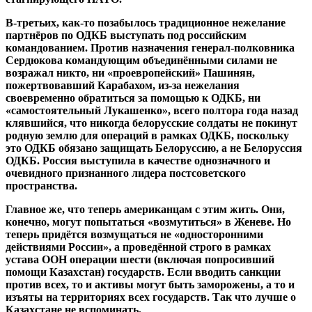
В-третьих, как-то позабылось традиционное нежелание
партнёров по ОДКБ выступать под российским
командованием. Против назначения генерал-полковника
Сердюкова командующим объединёнными силами не
возражал никто, ни «проевропейский» Пашинян,
пожертвовавший Карабахом, из-за нежелания
своевременно обратиться за помощью к ОДКБ, ни
«самостоятельный Лукашенко», всего полтора года назад
клявшийся, что никогда белорусские солдаты не покинут
родную землю для операций в рамках ОДКБ, поскольку
это ОДКБ обязано защищать Белоруссию, а не Белоруссия
ОДКБ. Россия выступила в качестве однозначного и
очевидного признанного лидера постсоветского
пространства.
Главное же, что теперь американцам с этим жить. Они,
конечно, могут попытаться «возмутиться» в Женеве. Но
теперь придётся возмущаться не «односторонними
действиями России», а проведённой строго в рамках
устава ООН операции шести (включая попросивший
помощи Казахстан) государств. Если вводить санкции
против всех, то и активы могут быть заморожены, а то и
изъяты на территориях всех государств. Так что лучше о
Казахстане не вспоминать.