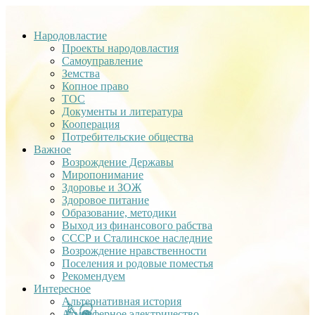
Народовластие
Проекты народовластия
Самоуправление
Земства
Копное право
ТОС
Документы и литература
Кооперация
Потребительские общества
Важное
Возрождение Державы
Миропонимание
Здоровье и ЗОЖ
Здоровое питание
Образование, методики
Выход из финансового рабства
СССР и Сталинское наследние
Возрождение нравственности
Поселения и родовые поместья
Рекомендуем
Интересное
Альтернативная история
Атмосферное электричество