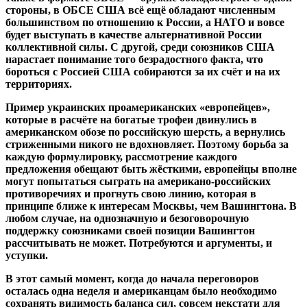
стороны, в ОБСЕ США всё ещё обладают численным
большинством по отношению к России, а НАТО и вовсе
будет выступать в качестве альтернативной России
коллективной силы. С другой, среди союзников США
нарастает понимание того безрадостного факта, что
бороться с Россией США собираются за их счёт и на их
территориях.
Пример украинских проамериканских «европейцев»,
которые в расчёте на богатые трофеи двинулись в
американском обозе по российскую шерсть, а вернулись
стриженными никого не вдохновляет. Поэтому борьба за
каждую формулировку, рассмотрение каждого
предложения обещают быть жёсткими, европейцы вполне
могут попытаться сыграть на американо-российских
противоречиях и прогнуть свою линию, которая в
принципе ближе к интересам Москвы, чем Вашингтона. В
любом случае, на однозначную и безоговорочную
поддержку союзниками своей позиции Вашингтон
рассчитывать не может. Потребуются и аргументы, и
уступки.
В этот самый момент, когда до начала переговоров
осталась одна неделя и американцам было необходимо
сохранять видимость баланса сил, совсем некстати для