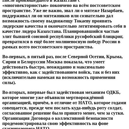
После произошедшего в Казахстане с
«многовекторностью» покончено на всём постсоветском
пространстве. Уже не важно, знал ли о мятеже Назарбаев,
поддерживал ли он мятежников или сознательно дал
возможность своему выдвиженцу Токаеву проявить
лидерские качества и окончательно легитимировать себя в
качестве лидера Казахстана. Планировавшийся частью
элит бывшей союзной республики русофобский блицкриг,
превратился в ещё более молниеносную победу России в
рамках всего постсоветского пространства.
Во-первых, в пятый раз, после Северной Осетии, Крыма,
Сирии и Белоруссии Москва показала, что умеет
действовать быстро, неожиданно и максимально
эффективно, как с задействованием войск, так и без них
(исключительно намекая на возможность применения
силы).
Во-вторых, впервые был задействован механизм ОДКБ,
которое многие уже объявили мертворождённой
организацией, причём, в отличие от НАТО, которое годами
совещается, прежде чем послать куда-нибудь роту солдат,
согласованное решение было принято менее, чем за сутки.
Организация Договора о коллективной безопасности
продемонстрировала свою эффективность на фоне
стагнирующего НАТО.