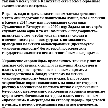
так как у всех у них в Казахстане есть весьма серьёзные
экономические интересы.
В целом, надо отдать казахстанским элитам должное:
мятеж они подготовили значительно лучше, чем Лёвочкин
в Киеве в 2014 году или прозападные соратники
Лукашенко в Белоруссии в 2020 году. Задача во всех трёх
случаях была одна и та же: заменить «неподходящего»
правителя с тем, чтобы «новая власть» смогла в
изменившихся условиях удержать возможность
проведения политики балансирования (пресловутой
«многовекторности») без которой постсоветские
государства являются нежизнеспособными кадаврами.
Украинские «европейцы» провалились, так как у них не
хватило собственных сил для свержения Януковича и
власть в стране перешла не к «новым людям», а
непосредственно к Западу, которому политика
«многовекторности» была не нужна. Белорусские
«европейцы» опростоволосились на попытке следовать
рисунку классического цветного путча: с «девочками в
блузочках с цветочками», массовыми маршами непонятно
куда и зачем, боевиками на заднем плане, постепенным
«прозрением» и «переходом на сторону народа» предателей
в элитах, в целом с неспешным развитием переворота.