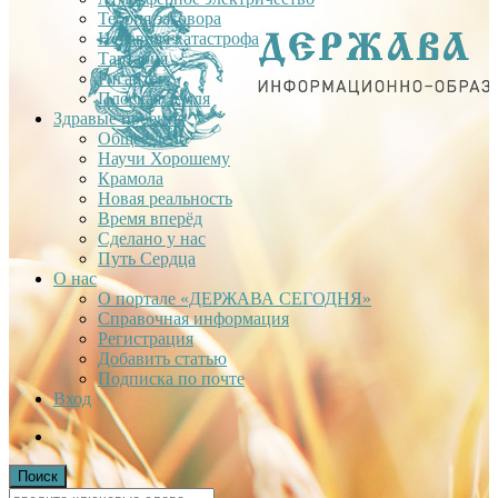
Теория заговора
Недавняя катастрофа
Тартария
Гиганты
Плоская Земля
Здравые проекты
Общее дело
Научи Хорошему
Крамола
Новая реальность
Время вперёд
Сделано у нас
Путь Сердца
О нас
О портале «ДЕРЖАВА СЕГОДНЯ»
Справочная информация
Регистрация
Добавить статью
Подписка по почте
Вход