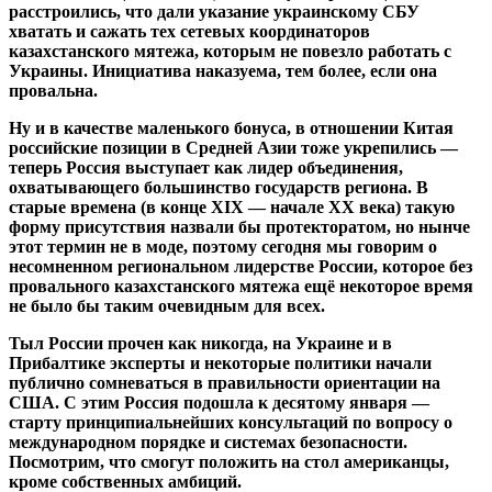
расстроились, что дали указание украинскому СБУ
хватать и сажать тех сетевых координаторов
казахстанского мятежа, которым не повезло работать с
Украины. Инициатива наказуема, тем более, если она
провальна.
Ну и в качестве маленького бонуса, в отношении Китая
российские позиции в Средней Азии тоже укрепились —
теперь Россия выступает как лидер объединения,
охватывающего большинство государств региона. В
старые времена (в конце XIX — начале ХХ века) такую
форму присутствия назвали бы протекторатом, но нынче
этот термин не в моде, поэтому сегодня мы говорим о
несомненном региональном лидерстве России, которое без
провального казахстанского мятежа ещё некоторое время
не было бы таким очевидным для всех.
Тыл России прочен как никогда, на Украине и в
Прибалтике эксперты и некоторые политики начали
публично сомневаться в правильности ориентации на
США. С этим Россия подошла к десятому января —
старту принципиальнейших консультаций по вопросу о
международном порядке и системах безопасности.
Посмотрим, что смогут положить на стол американцы,
кроме собственных амбиций.