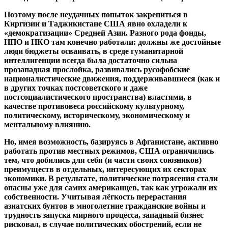
Поэтому после неудачных попыток закрепиться в
Киргизии и Таджикистане США явно охладели к
«демократизации» Средней Азии. Разного рода фонды,
НПО и НКО там конечно работали: должны же достойные
люди бюджеты осваивать, в среде гуманитарной
интеллигенции всегда была достаточно сильна
прозападная прослойка, развивались русофобские
националистические движения, поддерживавшиеся (как и
в других точках постсоветского и даже
постсоциалистического пространства) властями, в
качестве противовеса российскому культурному,
политическому, историческому, экономическому и
ментальному влиянию.
Но, имея возможность, базируясь в Афганистане, активно
работать против местных режимов, США ограничились
тем, что добились для себя (и части своих союзников)
преимуществ в отдельных, интересующих их секторах
экономики. В результате, политические потрясения стали
опасны уже для самих американцев, так как угрожали их
собственности. Учитывая лёгкость перерастания
азиатских бунтов в многолетние гражданские войны и
трудность запуска мирного процесса, западный бизнес
рисковал, в случае политических обострений, если не