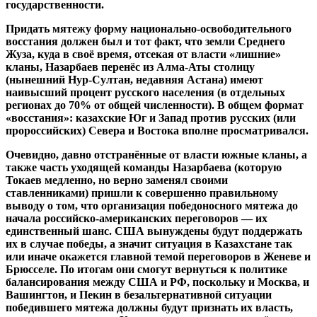
государственности.
Придать мятежу форму национально-освободительного
восстания должен был и тот факт, что земли Среднего
Жуза, куда в своё время, отсекая от власти «лишние»
кланы, Назарбаев перенёс из Алма-Аты столицу
(нынешний Нур-Султан, недавняя Астана) имеют
наивысший процент русского населения (в отдельных
регионах до 70% от общей численности). В общем формат
«восстания»: казахские Юг и Запад против русских (или
пророссийских) Севера и Востока вполне просматривался.
Очевидно, давно отстранённые от власти южные кланы, а
также часть уходящей команды Назарбаева (которую
Токаев медленно, но верно заменял своими
ставленниками) пришли к совершенно правильному
выводу о том, что организация победоносного мятежа до
начала российско-американских переговоров — их
единственный шанс. США вынуждены будут поддержать
их в случае победы, а значит ситуация в Казахстане так
или иначе окажется главной темой переговоров в Женеве и
Брюсселе. По итогам они смогут вернуться к политике
балансирования между США и РФ, поскольку и Москва, и
Вашингтон, и Пекин в безальтернативной ситуации
победившего мятежа должны будут признать их власть,