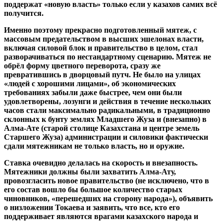
поддержат «новую власть» только если у казахов самих всё
получится.
Именно поэтому прекрасно подготовленный мятеж, с
массовым предательством в высших эшелонах власти,
включая силовой блок и правительство в целом, стал
разворачиваться по нестандартному сценарию. Мятеж не
обрёл форму цветного переворота, сразу же
превратившись в дворцовый путч. Не было на улицах
«людей с хорошими лицами», об экономических
требованиях забыли даже быстрее, чем они были
удовлетворены, лозунги и действия в течение нескольких
часов стали максимально радикальными, в традиционно
склонных к бунту землях Младшего Жуза и (внезапно) в
Алма-Ате (старой столице Казахстана и центре земель
Старшего Жуза) администрации и силовики фактически
сдали мятежникам не только власть, но и оружие.
Ставка очевидно делалась на скорость и внезапность.
Мятежники должны были захватить Алма-Ату,
провозгласить новое правительство (не исключено, что в
его состав вошло бы большое количество старых
чиновников, «перешедших на сторону народа»), объявить
о низложении Токаева и заявить, что все, кто его
поддерживает являются врагами казахского народа и