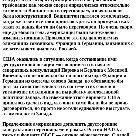
требование как можно скорее определиться относительно
готовности Вашингтона к переговорам, изначально не
была конструктивной. Вашингтон пытался отмолчаться,
когда же ответ всё таки пришлось дать, он прозвучал как
отказ от каких бы то ни было переговоров. Но очень скоро,
ещё до Нового года, американцы были вынуждены
изменить позицию. Произошло это под давлением их
ближайших союзников: Франции и Германии, заявивших о
желательности диалога с Россией.
США оказались в ситуации, когда отстаивание ими
деструктивной позиции могло привести к началу
сепаратных консультаций Парижа и Берлина с Москвой.
Конечно, это не означало бы полного выхода Франции и
Германии из системы союзов Запада, но обозначило бы
рост их самостоятельности в системе этих союзов и
увеличение их влияния на выработку коллективной
политики Запада. Во избежание этого варианта США
пришлось сделать вид, что они и сами были бы не прочь
договориться, но просто не хотели единолично выступать
от имени всего Запада.
Предложение американцев дополнить двусторонние
консультации переговорами в рамках Россия-НАТО, а
также в формате ОБСЕ — оружие обоюдоострое.
С одной