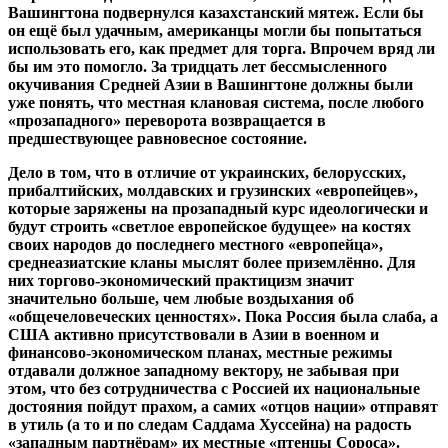
Вашингтона подвернулся казахстанский мятеж. Если бы
он ещё был удачным, американцы могли бы попытаться
использовать его, как предмет для торга. Впрочем вряд ли
бы им это помогло. За тридцать лет бессмысленного
окучивания Средней Азии в Вашингтоне должны были
уже понять, что местная клановая система, после любого
«прозападного» переворота возвращается в
предшествующее равновесное состояние.
Дело в том, что в отличие от украинских, белорусских,
прибалтийских, молдавских и грузинских «европейцев»,
которые заряжены на прозападный курс идеологически и
будут строить «светлое европейское будущее» на костях
своих народов до последнего местного «европейца»,
среднеазиатские кланы мыслят более приземлённо. Для
них торгово-экономический практицизм значит
значительно больше, чем любые воздыхания об
«общечеловеческих ценностях». Пока Россия была слаба, а
США активно присутствовали в Азии в военном и
финансово-экономическом планах, местные режимы
отдавали должное западному вектору, не забывая при
этом, что без сотрудничества с Россией их национальные
достояния пойдут прахом, а самих «отцов нации» отправят
в утиль (а то и по следам Саддама Хуссейна) на радость
«западным партнёрам» их местные «птенцы Сороса».