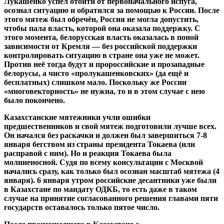
Лукашенко успел отойти от первоначального испуга,
осознал ситуацию и обратился за помощью к России. После
этого мятеж был обречён, Россия не могла допустить,
чтобы пала власть, которой она оказала поддержку. С
этого момента, белорусская власть оказалась в поной
зависимости от Кремля — без российской поддержки
контролировать ситуацию в стране она уже не может.
Против неё тогда будут и пророссийские и прозападные
белорусы, а чисто «пролукашенковских» (да ещё и
бесплатных) слишком мало. Поскольку же России
«многовекторность» не нужна, то и в этом случае с нею
было покончено.
Казахстанские мятежники учли ошибки
предшественников и свой мятеж подготовили лучше всех.
Он начался без раскачки и должен был завершиться 7-8
января бегством из страны президента Токаева (или
расправой с ним). Но и реакция Токаева была
молниеносной. Судя по всему консультации с Москвой
начались сразу, как только был осознан масштаб мятежа (4
января). 6 января утром российские десантники уже были
в Казахстане по мандату ОДКБ, то есть даже в таком
случае на принятие согласованного решения главами пяти
государств оставалось только пятое число.