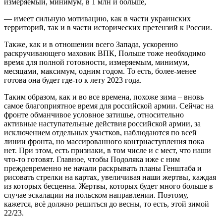
измеряемый, минимум, в 1 млн и больше,
— имеет сильную мотивацию, как в части украинских
территорий, так и в части исторических претензий к России.
Также, как и в отношении всего Запада, ускоренно
раскручивающего маховик ВПК, Польше тоже необходимо
время для полной готовности, измеряемым, минимум,
месяцами, максимум, одним годом. То есть, более-менее
готова она будет где-то к лету 2023 года.
Таким образом, как и во все времена, похоже зима – вновь
самое благоприятное время для российской армии. Сейчас на
фронте обманчивое условное затишье, относительно
активные наступательные действия российской армии, за
исключением отдельных участков, наблюдаются по всей
линии фронта, но массированного контрнаступления пока
нет. При этом, есть признаки, в том числе и с мест, что наши
что-то готовят. Главное, чтобы Подоляка иже с ним
преждевременно не начали раскрывать планы Генштаба и
рисовать стрелки на картах, увеличивая наши жертвы, каждая
из которых бесценна. Жертвы, которых будет много больше в
случае эскалации на польском направлении. Поэтому,
кажется, всё должно решиться до весны, то есть, этой зимой
22/23.