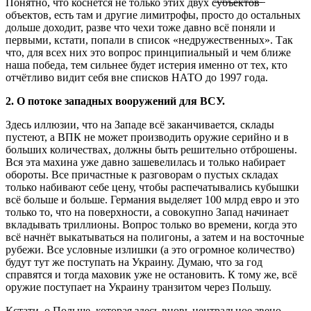
Понятно, что коснётся не только этих двух с̶у̶б̶ъ̶е̶к̶т̶о̶в̶ ̶
объектов, есть там и другие лимитрофы, просто до остальных
дольше доходит, разве что чехи тоже давно всё поняли и
первыми, кстати, попали в список «недружественных». Так
что, для всех них это вопрос принципиальный и чем ближе
наша победа, тем сильнее будет истерия именно от тех, кто
отчётливо видит себя вне списков НАТО до 1997 года.
2. О потоке западных вооружений для ВСУ.
Здесь иллюзии, что на Западе всё заканчивается, склады
пустеют, а ВПК не может производить оружие серийно и в
больших количествах, должны быть решительно отброшены.
Вся эта махина уже давно зашевелилась и только набирает
обороты. Все причастные к разговорам о пустых складах
только набивают себе цену, чтобы распечатывались кубышки
всё больше и больше. Германия выделяет 100 млрд евро и это
только то, что на поверхности, а совокупно Запад начинает
вкладывать триллионы. Вопрос только во времени, когда это
всё начнёт выкатываться на полигоны, а затем и на восточные
рубежи. Все условные излишки (а это огромное количество)
будут тут же поступать на Украину. Думаю, что за год
справятся и тогда маховик уже не остановить. К тому же, всё
оружие поступает на Украину транзитом через Польшу.
Кстати, о Польше, которая здесь вновь центральное звено.