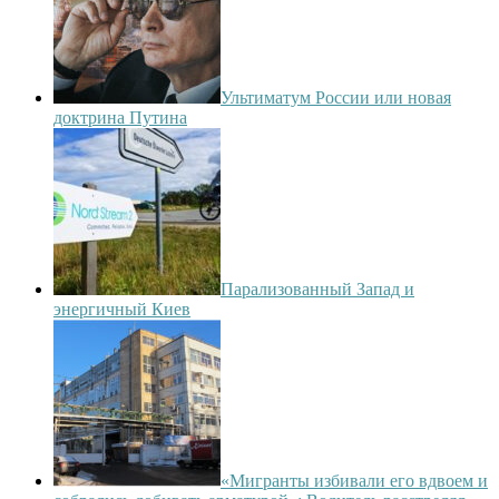
Ультиматум России или новая
доктрина Путина
Парализованный Запад и
энергичный Киев
«Мигранты избивали его вдвоем и