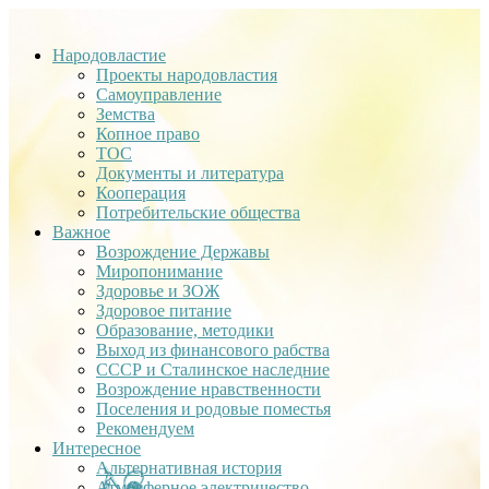
Народовластие
Проекты народовластия
Самоуправление
Земства
Копное право
ТОС
Документы и литература
Кооперация
Потребительские общества
Важное
Возрождение Державы
Миропонимание
Здоровье и ЗОЖ
Здоровое питание
Образование, методики
Выход из финансового рабства
СССР и Сталинское наследние
Возрождение нравственности
Поселения и родовые поместья
Рекомендуем
Интересное
Альтернативная история
Атмосферное электричество