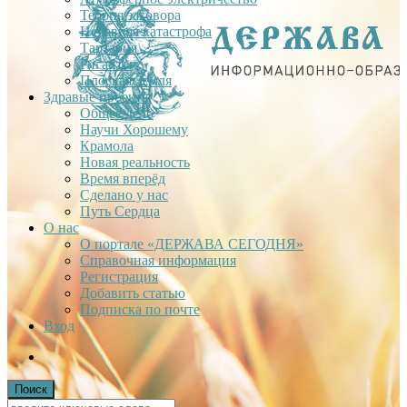
Теория заговора
Недавняя катастрофа
Тартария
Гиганты
Плоская Земля
Здравые проекты
Общее дело
Научи Хорошему
Крамола
Новая реальность
Время вперёд
Сделано у нас
Путь Сердца
О нас
О портале «ДЕРЖАВА СЕГОДНЯ»
Справочная информация
Регистрация
Добавить статью
Подписка по почте
Вход